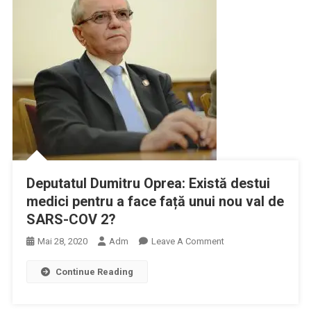
Deputatul Dumitru Oprea: Există destui
medici pentru a face față unui nou val de
SARS-COV 2?
On
Mai 28, 2020
Adm
Leave A Comment
Deputatul
Continue Reading
Dumitru
Oprea:
Există