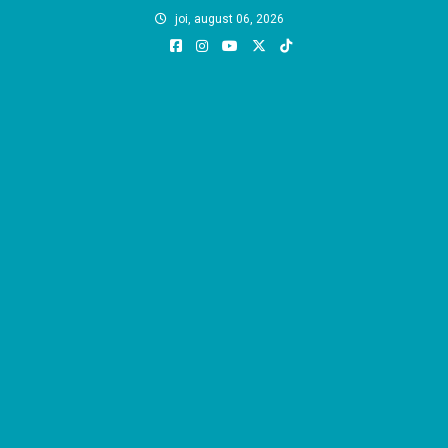
Skip
joi, august 06, 2026
to
content