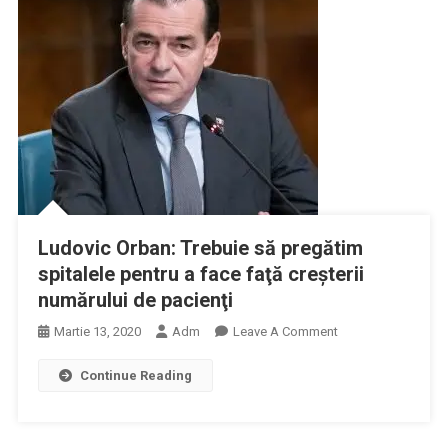
La
Institutul
”Marius
Nasta”
Ludovic Orban: Trebuie să pregătim
spitalele pentru a face faţă creşterii
numărului de pacienţi
On
Martie 13, 2020
Adm
Leave A Comment
Ludovic
Continue Reading
Orban:
Trebuie
Să
Pregătim