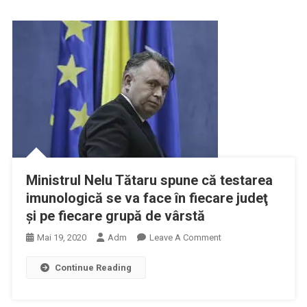
Destui
Medici
Pentru
A
Face
Față
Unui
Nou
Val
De
SARS-
Ministrul Nelu Tătaru spune că testarea
COV
imunologică se va face în fiecare judeţ
2?
şi pe fiecare grupă de vârstă
On
Mai 19, 2020
Adm
Leave A Comment
Ministrul
Continue Reading
Nelu
Tătaru
Spune