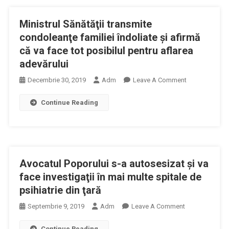
Spitalele
Ministrul Sănătăţii transmite
Pentru
A
condoleanţe familiei îndoliate şi afirmă
Face
că va face tot posibilul pentru aflarea
Faţă
adevărului
Creşterii
On
Decembrie 30, 2019
Adm
Leave A Comment
Numărului
Ministrul
De
Continue Reading
Sănătăţii
Pacienţi
Transmite
Condoleanţe
Familiei
Îndoliate
Avocatul Poporului s-a autosesizat şi va
Şi
Afirmă
face investigaţii în mai multe spitale de
Că
psihiatrie din ţară
Va
On
Septembrie 9, 2019
Adm
Leave A Comment
Face
Avocatul
Tot
Continue Reading