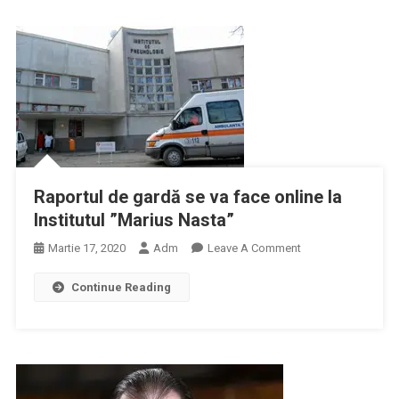
Că
Testarea
Imunologică
Se
Va
Face
În
Fiecare
Judeţ
Raportul de gardă se va face online la
Şi
Institutul ”Marius Nasta”
Pe
Fiecare
On
Martie 17, 2020
Adm
Leave A Comment
Grupă
Raportul
De
Continue Reading
De
Vârstă
Gardă
Se
Va
Face
Online