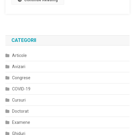
Poporului
Posibilul
S-
Pentru
A
Aflarea
Autosesizat
Adevărului
Şi
Va
CATEGORII
Face
Investigaţii
Articole
În
Mai
Avizari
Multe
Spitale
Congrese
De
COVID-19
Psihiatrie
Din
Cursuri
Ţară
Doctorat
Examene
Ghiduri