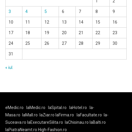
1
2
3
4
5
6
7
8
9
10
11
12
13
14
15
16
17
18
19
20
21
22
23
24
25
26
27
28
29
30
31
« iul.
eMedic.ro
laMedic.ro
laSpital.ro
laHotel.ro
la-
Masa.ro
laMall.ro
laZiar.ro
laFirma.ro
laFacultate.ro
la-
Suceava.ro
laExecutareSilita.ro
laChisinau.ro
laBalti.ro
laPiatraNeamt.ro
High-Fashion.ro