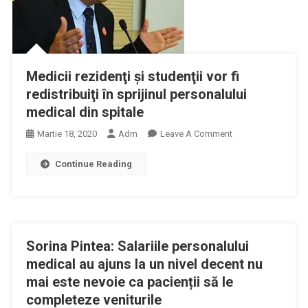
Pentru
Garantarea
Serviciilor
Medicale
Către
Medicii rezidenţi și studenţii vor fi
Pacienţi,
redistribuiţi în sprijinul personalului
Cu
medical din spitale
Protejarea
Personalului
On
Martie 18, 2020
Adm
Leave A Comment
Medical
Medicii
Continue Reading
Rezidenţi
Și
Studenţii
Vor
Fi
Sorina Pintea: Salariile personalului
Redistribuiţi
În
medical au ajuns la un nivel decent nu
Sprijinul
mai este nevoie ca pacienții să le
Personalului
completeze veniturile
Medical