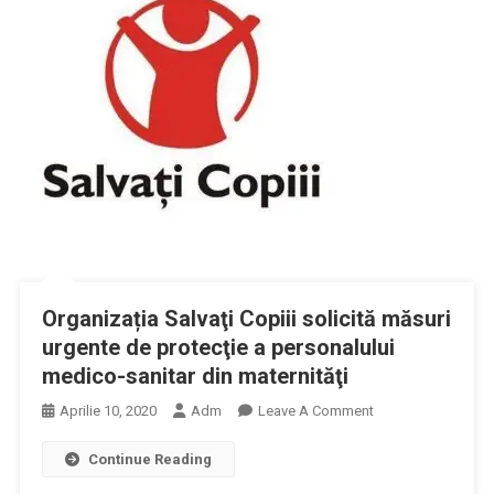
De
2.500
De
Lei,
Personalului
Medical
Implicat
În
Lupta
Cu
Covid-
19
Organizația Salvaţi Copiii solicită măsuri
urgente de protecţie a personalului
medico-sanitar din maternităţi
On
Aprilie 10, 2020
Adm
Leave A Comment
Organizația
Continue Reading
Salvaţi
Copiii