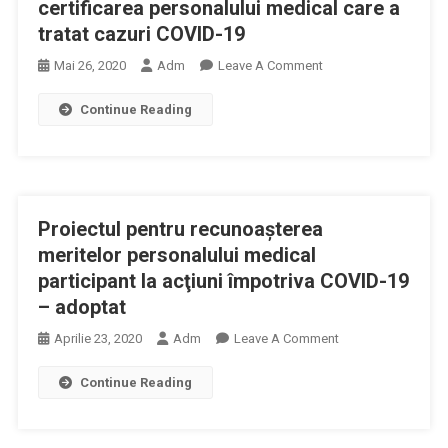
certificarea personalului medical care a
tratat cazuri COVID-19
On
Mai 26, 2020
Adm
Leave A Comment
Senatorul
Continue Reading
Adrian
Wiener
Propune
Certificarea
Personalului
Proiectul pentru recunoaşterea
Medical
Care
meritelor personalului medical
A
participant la acţiuni împotriva COVID-19
Tratat
– adoptat
Cazuri
On
Aprilie 23, 2020
Adm
Leave A Comment
COVID-
Proiectul
19
Continue Reading
Pentru
Recunoaşterea
Meritelor