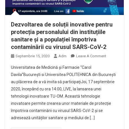
Dezvoltarea de soluții inovative pentru
protecția personalului din instituțiile
sanitare și a populației împotriva
contaminării cu virusul SARS-CoV-2
On
Septembrie 15, 2020
Adm
Leave A Comment
Dezvoltarea
Universitatea de Medicină și Farmacie “Carol
De
Davila”București si Universitea POLITEHNICA din Bucureşti
Soluții
au plăcerea de a vă invita să participaţiJoi, 17 septembrie
Inovative
2020, începând cu ora 14:00, LIVE, la lansarea unei
Pentru
Protecția
tehnologii inovatoare TU-OM. Această tehnologie
Personalului
inovatoare permite crearea unor materiale de protecție
Din
împotriva contaminării cu virusul SARS-CoV-2 şi se
Instituțiile
adresează unităților sanitare şi mediului de […]
Sanitare
Și