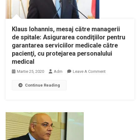
Corinavirus
În
Rândul
Personalului
Klaus Iohannis, mesaj către managerii
Medical.
de spitale: Asigurarea condiţiilor pentru
garantarea serviciilor medicale către
pacienţi, cu protejarea personalului
medical
On
Martie 25, 2020
Adm
Leave A Comment
Klaus
Continue Reading
Iohannis,
Mesaj
Către
Managerii
De
Spitale:
Asigurarea
Condiţiilor