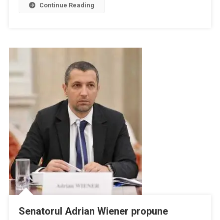
Continue Reading
A
Populației
Împotriva
Contaminării
Cu
Virusul
SARS-
CoV-
2
Senatorul Adrian Wiener propune