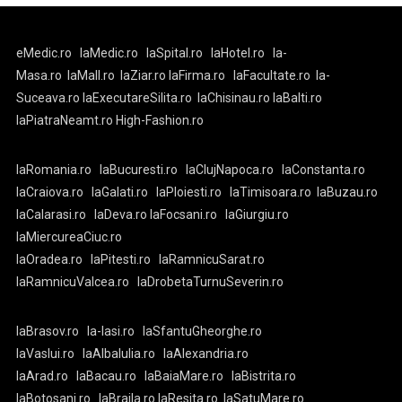
eMedic.ro
laMedic.ro
laSpital.ro
laHotel.ro
la-
Masa.ro
laMall.ro
laZiar.ro
laFirma.ro
laFacultate.ro
la-
Suceava.ro
laExecutareSilita.ro
laChisinau.ro
laBalti.ro
laPiatraNeamt.ro
High-Fashion.ro
laRomania.ro
laBucuresti.ro
laClujNapoca.ro
laConstanta.ro
laCraiova.ro
laGalati.ro
laPloiesti.ro
laTimisoara.ro
laBuzau.ro
laCalarasi.ro
laDeva.ro
laFocsani.ro
laGiurgiu.ro
laMiercureaCiuc.ro
laOradea.ro
laPitesti.ro
laRamnicuSarat.ro
laRamnicuValcea.ro
laDrobetaTurnuSeverin.ro
laBrasov.ro
la-Iasi.ro
laSfantuGheorghe.ro
laVaslui.ro
laAlbaIulia.ro
laAlexandria.ro
laArad.ro
laBacau.ro
laBaiaMare.ro
laBistrita.ro
laBotosani.ro
laBraila.ro
laResita.ro
laSatuMare.ro