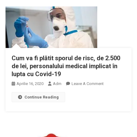
Personalului
Medical
Participant
La
Acţiuni
Împotriva
COVID-
19
Cum va fi plătit sporul de risc, de 2.500
–
de lei, personalului medical implicat în
Adoptat
lupta cu Covid-19
On
Aprilie 16, 2020
Adm
Leave A Comment
Cum
Continue Reading
Va
Fi
Plătit
Sporul
De
Risc,