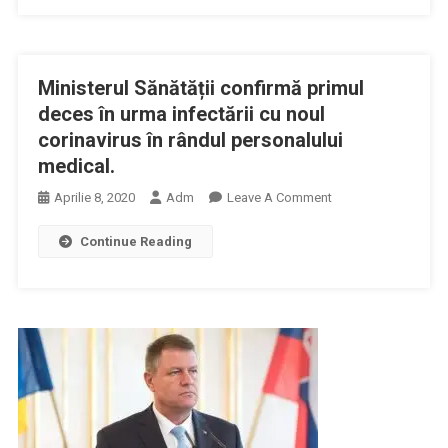
Solicită
Măsuri
Urgente
Ministerul Sănătății confirmă primul
De
Protecţie
deces în urma infectării cu noul
A
corinavirus în rândul personalului
Personalului
medical.
Medico-
On
Aprilie 8, 2020
Adm
Leave A Comment
Sanitar
Ministerul
Din
Continue Reading
Sănătății
Maternităţi
Confirmă
Primul
Deces
În
Urma
Infectării
Cu
Noul