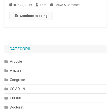
On
Iulie 23, 2019
Adm
Leave A Comment
Din
Sorina
Spitale
Continue Reading
Pintea:
Salariile
Personalului
Medical
Au
Ajuns
CATEGORII
La
Un
Articole
Nivel
Decent
Avizari
Nu
Mai
Congrese
Este
COVID-19
Nevoie
Ca
Cursuri
Pacienții
Doctorat
Să