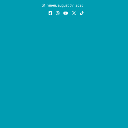
Skip
vineri, august 07, 2026
to
content