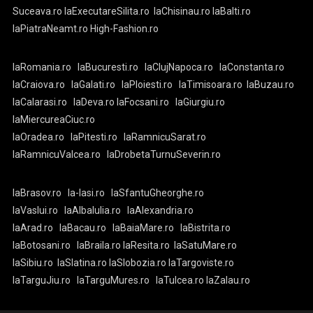
Suceava.ro
laExecutareSilita.ro
laChisinau.ro
laBalti.ro
laPiatraNeamt.ro
High-Fashion.ro
laRomania.ro
laBucuresti.ro
laClujNapoca.ro
laConstanta.ro
laCraiova.ro
laGalati.ro
laPloiesti.ro
laTimisoara.ro
laBuzau.ro
laCalarasi.ro
laDeva.ro
laFocsani.ro
laGiurgiu.ro
laMiercureaCiuc.ro
laOradea.ro
laPitesti.ro
laRamnicuSarat.ro
laRamnicuValcea.ro
laDrobetaTurnuSeverin.ro
laBrasov.ro
la-Iasi.ro
laSfantuGheorghe.ro
laVaslui.ro
laAlbaIulia.ro
laAlexandria.ro
laArad.ro
laBacau.ro
laBaiaMare.ro
laBistrita.ro
laBotosani.ro
laBraila.ro
laResita.ro
laSatuMare.ro
laSibiu.ro
laSlatina.ro
laSlobozia.ro
laTargoviste.ro
laTarguJiu.ro
laTarguMures.ro
laTulcea.ro
laZalau.ro