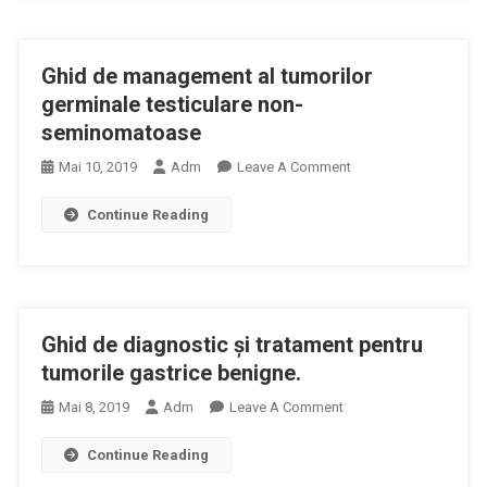
Tratament
Pentru
Ghid de management al tumorilor
Tumorile
Glandelor
germinale testiculare non-
Suprarenale
seminomatoase
On
Mai 10, 2019
Adm
Leave A Comment
Ghid
Continue Reading
De
Management
Al
Tumorilor
Germinale
Ghid de diagnostic şi tratament pentru
Testiculare
Non-
tumorile gastrice benigne.
Seminomatoase
On
Mai 8, 2019
Adm
Leave A Comment
Ghid
Continue Reading
De
Diagnostic