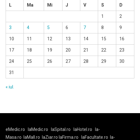
L
Ma
Mi
J
V
S
D
1
2
3
4
5
6
7
8
9
10
11
12
13
14
15
16
17
18
19
20
21
22
23
24
25
26
27
28
29
30
31
« iul.
eMedic.ro
laMedic.ro
laSpital.ro
laHotel.ro
la-
Masa.ro
laMall.ro
laZiar.ro
laFirma.ro
laFacultate.ro
la-