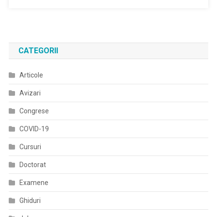
Şi
Tratament
Pentru
Tumorile
CATEGORII
Gastrice
Benigne.
Articole
Avizari
Congrese
COVID-19
Cursuri
Doctorat
Examene
Ghiduri