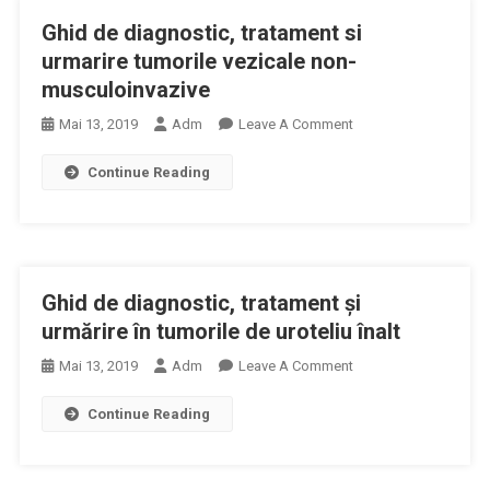
Urmărire
Ghid de diagnostic, tratament si
În
Tumorile
urmarire tumorile vezicale non-
Vezicale
musculoinvazive
Uroteliale
On
Mai 13, 2019
Adm
Leave A Comment
Infiltrative
Ghid
Continue Reading
De
Diagnostic,
Tratament
Si
Urmarire
Ghid de diagnostic, tratament şi
Tumorile
Vezicale
urmărire în tumorile de uroteliu înalt
Non-
On
Mai 13, 2019
Adm
Leave A Comment
Musculoinvazive
Ghid
Continue Reading
De
Diagnostic,
Tratament