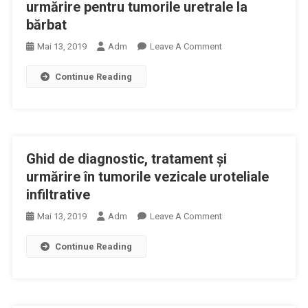
Tumorile
urmărire pentru tumorile uretrale la
Retroperitoneale
bărbat
Primitive
On
Mai 13, 2019
Adm
Leave A Comment
Ghidul
Continue Reading
De
Diagnostic,
Tratament
Şi
Urmărire
Ghid de diagnostic, tratament şi
Pentru
Tumorile
urmărire în tumorile vezicale uroteliale
Uretrale
infiltrative
La
On
Mai 13, 2019
Adm
Leave A Comment
Bărbat
Ghid
Continue Reading
De
Diagnostic,
Tratament
Şi