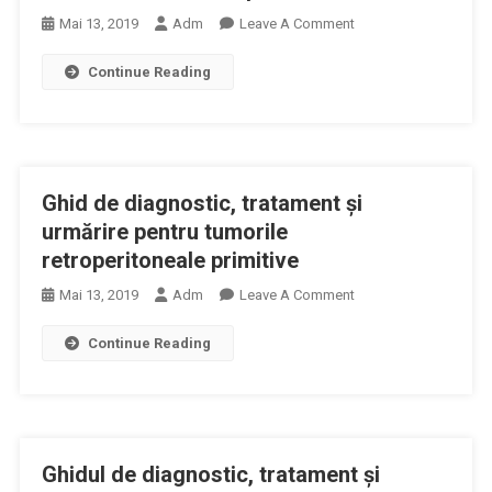
On
Mai 13, 2019
Adm
Leave A Comment
Ghidul
Continue Reading
De
Diagnostic,
Tratament
Şi
Urmărire
Ghid de diagnostic, tratament şi
În
Tumorile
urmărire pentru tumorile
Peniene
retroperitoneale primitive
On
Mai 13, 2019
Adm
Leave A Comment
Ghid
Continue Reading
De
Diagnostic,
Tratament
Şi
Urmărire
Ghidul de diagnostic, tratament şi
Pentru