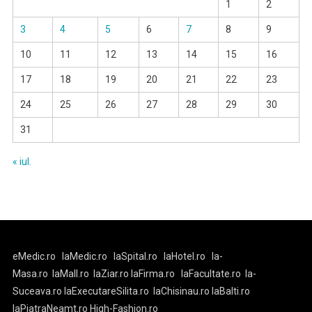
1
2
3
4
5
6
7
8
9
10
11
12
13
14
15
16
17
18
19
20
21
22
23
24
25
26
27
28
29
30
31
« iul.
eMedic.ro
laMedic.ro
laSpital.ro
laHotel.ro
la-
Masa.ro
laMall.ro
laZiar.ro
laFirma.ro
laFacultate.ro
la-
Suceava.ro
laExecutareSilita.ro
laChisinau.ro
laBalti.ro
laPiatraNeamt.ro
High-Fashion.ro