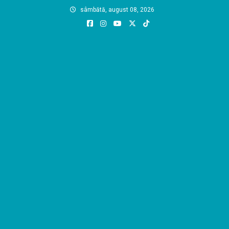
Skip
sâmbătă, august 08, 2026
to
content