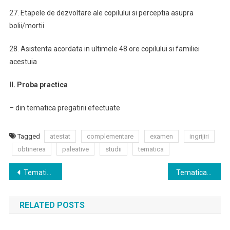
27. Etapele de dezvoltare ale copilului si perceptia asupra
bolii/mortii
28. Asistenta acordata in ultimele 48 ore copilului si familiei
acestuia
II. Proba practica
– din tematica pregatirii efectuate
Tagged
atestat
complementare
examen
ingrijiri
obtinerea
paleative
studii
tematica
Navigare
Tematica de examen pentru obţinerea atestatului de studii complementare in Implantologie
Tematica de examen pentru obţinerea atestatului de studii complementare in Medicina de intreprindere
în
RELATED POSTS
articole