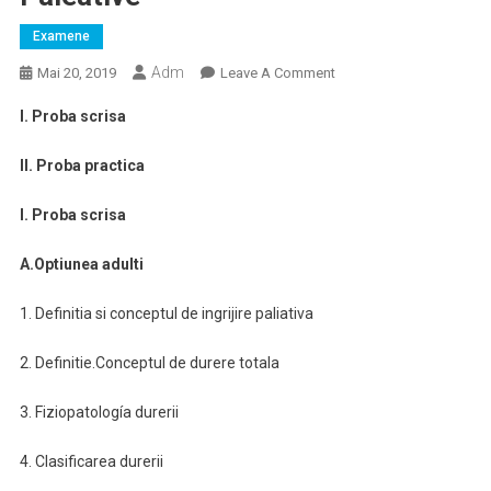
Examene
Adm
On
Mai 20, 2019
Leave A Comment
Tematica
I. Proba scrisa
De
Examen
II. Proba practica
Pentru
Obţinerea
I. Proba scrisa
Atestatului
De
A.Optiunea adulti
Studii
Complementare
1. Definitia si conceptul de ingrijire paliativa
In
Ingrijiri
2. Definitie.Conceptul de durere totala
Paleative
3. Fiziopatología durerii
4. Clasificarea durerii