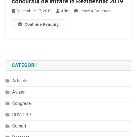
concursul de intrare în Rezidențiat 2019
Hepatita
On
Decembrie 17, 2019
Adm
Leave A Comment
C
Repartiția
Continue Reading
Candidaților
Admiși
La
Concursul
De
Intrare
CATEGORII
În
Rezidențiat
Articole
2019
Avizari
Congrese
COVID-19
Cursuri