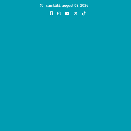
Skip
sâmbătă, august 08, 2026
to
content