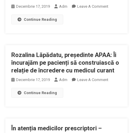
On
Decembrie 17, 2019
Adm
Leave A Comment
Diabetology
Continue Reading
&
Cardiology:
The
Future
Is
Rozalina Lăpădatu, președinte APAA: Îi
Now!
încurajăm pe pacienți să construiască o
relație de încredere cu medicul curant
On
Decembrie 17, 2019
Adm
Leave A Comment
Rozalina
Continue Reading
Lăpădatu,
Președinte
APAA:
Îi
Încurajăm
În atenția medicilor prescriptori –
Pe