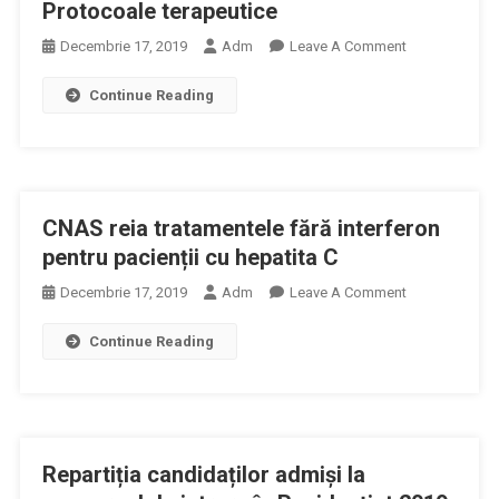
Pacienți
Protocoale terapeutice
Să
On
Decembrie 17, 2019
Adm
Leave A Comment
Construiască
În
O
Continue Reading
Atenția
Relație
Medicilor
De
Prescriptori
Încredere
–
Cu
Protocoale
Medicul
CNAS reia tratamentele fără interferon
Terapeutice
Curant
pentru pacienții cu hepatita C
On
Decembrie 17, 2019
Adm
Leave A Comment
CNAS
Continue Reading
Reia
Tratamentele
Fără
Interferon
Pentru
Repartiția candidaților admiși la
Pacienții
Cu