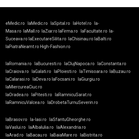
eMedic.ro
laMedic.ro
laSpital.ro
laHotel.ro
la-
Masa.ro
laMall.ro
laZiar.ro
laFirma.ro
laFacultate.ro
la-
Suceava.ro
laExecutareSilita.ro
laChisinau.ro
laBalti.ro
laPiatraNeamt.ro
High-Fashion.ro
laRomania.ro
laBucuresti.ro
laClujNapoca.ro
laConstanta.ro
laCraiova.ro
laGalati.ro
laPloiesti.ro
laTimisoara.ro
laBuzau.ro
laCalarasi.ro
laDeva.ro
laFocsani.ro
laGiurgiu.ro
laMiercureaCiuc.ro
laOradea.ro
laPitesti.ro
laRamnicuSarat.ro
laRamnicuValcea.ro
laDrobetaTurnuSeverin.ro
laBrasov.ro
la-Iasi.ro
laSfantuGheorghe.ro
laVaslui.ro
laAlbaIulia.ro
laAlexandria.ro
laArad.ro
laBacau.ro
laBaiaMare.ro
laBistrita.ro