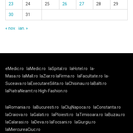
23
24
25
26
27
28
29
30
31
« nov.
ian. »
eMedic.ro
laMedic.ro
laSpital.ro
laHotel.ro
la-
Masa.ro
laMall.ro
laZiar.ro
laFirma.ro
laFacultate.ro
la-
Suceava.ro
laExecutareSilita.ro
laChisinau.ro
laBalti.ro
laPiatraNeamt.ro
High-Fashion.ro
laRomania.ro
laBucuresti.ro
laClujNapoca.ro
laConstanta.ro
laCraiova.ro
laGalati.ro
laPloiesti.ro
laTimisoara.ro
laBuzau.ro
laCalarasi.ro
laDeva.ro
laFocsani.ro
laGiurgiu.ro
laMiercureaCiuc.ro