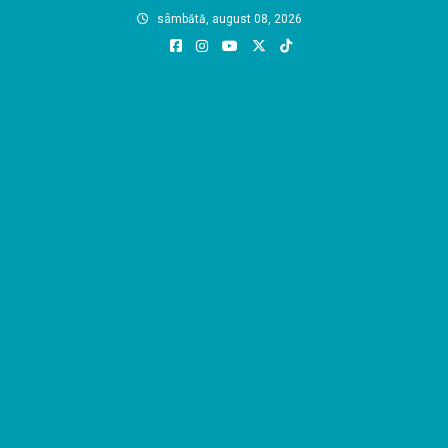
Skip
sâmbătă, august 08, 2026
to
content