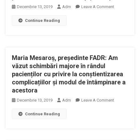
On
Decembrie 13, 2019
Adm
Leave A Comment
Seminar
Continue Reading
Interactiv
Despre
Malpraxis
Pentru
Medicii
Maria Mesaroș, președinte FADR: Am
De
Familie
văzut schimbări majore în rândul
Și
pacienților cu privire la conștientizarea
Pacienți
complicațiilor și modul de întâmpinare a
acestora
On
Decembrie 13, 2019
Adm
Leave A Comment
Maria
Continue Reading
Mesaroș,
Președinte
FADR:
Am