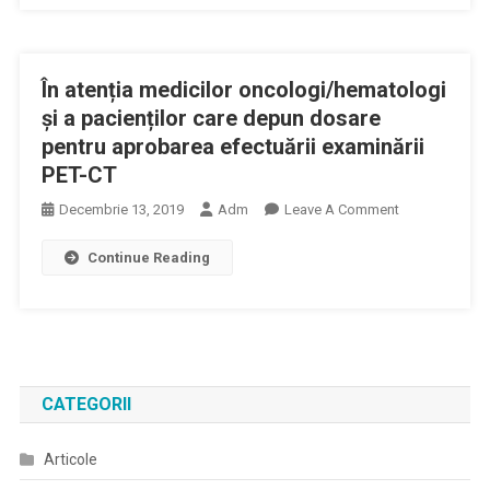
Cancer
Sănătate
A
Prin
Fost
Activitate
În atenția medicilor oncologi/hematologi
Lansat
Fizică
În
și a pacienților care depun dosare
Limba
pentru aprobarea efectuării examinării
Română
PET-CT
On
Decembrie 13, 2019
Adm
Leave A Comment
În
Continue Reading
Atenția
Medicilor
Oncologi/hem
Și
A
Pacienților
CATEGORII
Care
Depun
Articole
Dosare
Pentru