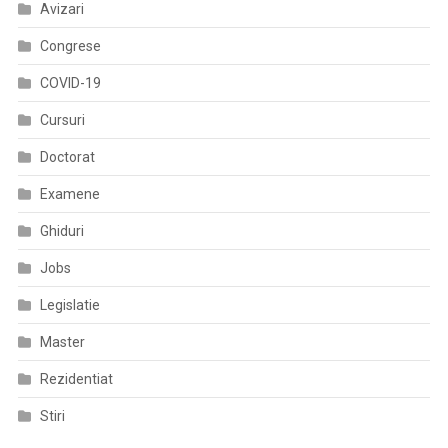
Avizari
Aprobarea
Efectuării
Congrese
Examinării
COVID-19
PET-
CT
Cursuri
Doctorat
Examene
Ghiduri
Jobs
Legislatie
Master
Rezidentiat
Stiri