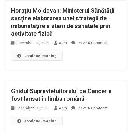
Văzut
Horațiu Moldovan: Ministerul Sănătăţii
Schimbări
Majore
susţine elaborarea unei strategii de
În
îmbunătăţire a stării de sănătate prin
Rândul
activitate fizică
Pacienților
On
Decembrie 13, 2019
Adm
Leave A Comment
Cu
Horațiu
Privire
Continue Reading
Moldovan:
La
Ministerul
Conștientizare
Sănătăţii
Complicațiilor
Susţine
Și
Elaborarea
Modul
Ghidul Supraviețuitorului de Cancer a
Unei
De
Strategii
fost lansat în limba română
Întâmpinare
De
A
On
Decembrie 13, 2019
Adm
Leave A Comment
Îmbunătăţire
Acestora
Ghidul
A
Continue Reading
Supraviețuitoru
Stării
De
De