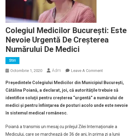
Colegiul Medicilor Bucureşti: Este
Nevoie Urgentă De Creşterea
Numărului De Medici
Stiri
Adm
On
Octombrie 1, 2020
Leave A Comment
Colegiul
Preşedintele Colegiului Medicilor din Municipiul Bucureşti,
Medicilor
Cătălina Poiană, a declarat, joi, că autorităţile trebuie să
Bucureşti:
identifice soluţii pentru creşterea “urgentă” a numărului de
Este
medici şi pentru înfiinţarea de posturi acolo unde este nevoie
Nevoie
Urgentă
în sistemul medical românesc.
De
Creşterea
Poiană a transmis un mesaj cu prilejul Zilei Internaţionale a
Numărului
Medicului, care se marchează de 36 de ani, în prima zi a lunii