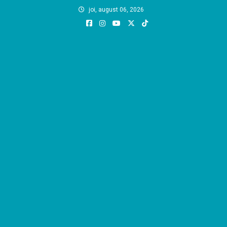
Skip
joi, august 06, 2026
to
content