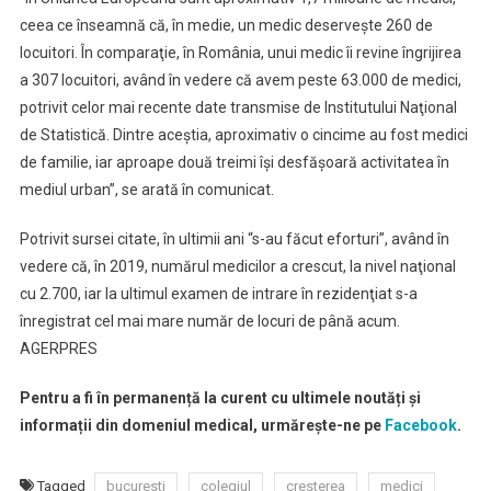
ceea ce înseamnă că, în medie, un medic deserveşte 260 de
locuitori. În comparaţie, în România, unui medic îi revine îngrijirea
a 307 locuitori, având în vedere că avem peste 63.000 de medici,
potrivit celor mai recente date transmise de Institutului Naţional
de Statistică. Dintre aceştia, aproximativ o cincime au fost medici
de familie, iar aproape două treimi îşi desfăşoară activitatea în
mediul urban”, se arată în comunicat.
Potrivit sursei citate, în ultimii ani “s-au făcut eforturi”, având în
vedere că, în 2019, numărul medicilor a crescut, la nivel naţional
cu 2.700, iar la ultimul examen de intrare în rezidenţiat s-a
înregistrat cel mai mare număr de locuri de până acum.
AGERPRES
Pentru a fi în permanență la curent cu ultimele noutăți și
informații din domeniul medical, urmărește-ne pe
Facebook
.
Tagged
bucuresti
colegiul
cresterea
medici