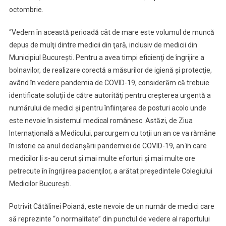
De
octombrie.
Medici
“Vedem în această perioadă cât de mare este volumul de muncă
depus de mulţi dintre medicii din ţară, inclusiv de medicii din
Municipiul Bucureşti. Pentru a avea timpi eficienţi de îngrijire a
bolnavilor, de realizare corectă a măsurilor de igienă şi protecţie,
având în vedere pandemia de COVID-19, considerăm că trebuie
identificate soluţii de către autorităţi pentru creşterea urgentă a
numărului de medici şi pentru înfiinţarea de posturi acolo unde
este nevoie în sistemul medical românesc. Astăzi, de Ziua
Internaţională a Medicului, parcurgem cu toţii un an ce va rămâne
în istorie ca anul declanşării pandemiei de COVID-19, an în care
medicilor li s-au cerut şi mai multe eforturi şi mai multe ore
petrecute în îngrijirea pacienţilor, a arătat preşedintele Colegiului
Medicilor Bucureşti.
Potrivit Cătălinei Poiană, este nevoie de un număr de medici care
să reprezinte “o normalitate” din punctul de vedere al raportului