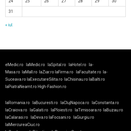
24
25
26
27
28
29
30
31
« iul.
eMedic.ro
laMedic.ro
laSpital.ro
laHotel.ro
la-
Masa.ro
laMall.ro
laZiar.ro
laFirma.ro
laFacultate.ro
la-
Suceava.ro
laExecutareSilita.ro
laChisinau.ro
laBalti.ro
laPiatraNeamt.ro
High-Fashion.ro
laRomania.ro
laBucuresti.ro
laClujNapoca.ro
laConstanta.ro
laCraiova.ro
laGalati.ro
laPloiesti.ro
laTimisoara.ro
laBuzau.ro
laCalarasi.ro
laDeva.ro
laFocsani.ro
laGiurgiu.ro
laMiercureaCiuc.ro