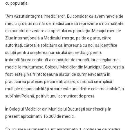
cu populaţia.
“Am văzut sintagma ‘medici eroi’. Eu consider că avem nevoie de
medici şi de un număr de medici care să reprezinte o normalitate
din punctul de vedere al raportului cu populaţia. Mesajul meu de
Ziua Internaţională a Medicului merge, pe de o parte, către
autorităţi, cărora le solicităm ca, împreună cu noi, să identifice
soluţii pentru creşterea numărului de medici şi pentru
îmbunătăţirea continuă a condiţiilor de muncă. Iar colegilor mei
medici le mulţumesc. Colegiul Medicilor din Municipiul Bucureşti a
fost, este şi va fi întotdeauna alături de dumneavoastră în
practicarea profesiei pe care aţi ales-o, o muncă ce implică
multiple responsabilităţi şi care este una dintre cele mai nobile”, a
subliniat Poiană, potrivit unui comunicat de presă.
În Colegiul Medicilor din Municipiul Bucureşti sunt înscrişi în
prezent aproximativ 16.000 de medici.
“În Uniunea Europeană sunt aproximativ 1,7 milioane de medici,