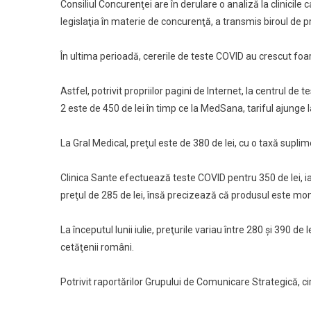
Consiliul Concurenţei are în derulare o analiză la clinic
Concuren
legislaţia în materie de concurenţă, a transmis biroul de pr
Verifică
Clinicile
În ultima perioadă, cererile de teste COVID au crescut foarte
Care
Efectuea
Teste
Astfel, potrivit propriilor pagini de Internet, la centrul de
COVID-
2 este de 450 de lei în timp ce la MedSana, tariful ajunge la
19
La Gral Medical, preţul este de 380 de lei, cu o taxă supli
Clinica Sante efectuează teste COVID pentru 350 de lei, i
preţul de 285 de lei, însă precizează că produsul este mo
La începutul lunii iulie, preţurile variau între 280 şi 390 de 
cetăţenii români.
Potrivit raportărilor Grupului de Comunicare Strategică, ci