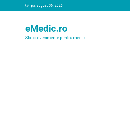
Skip
joi, august 06, 2026
to
content
eMedic.ro
Stiri si evenimente pentru medici