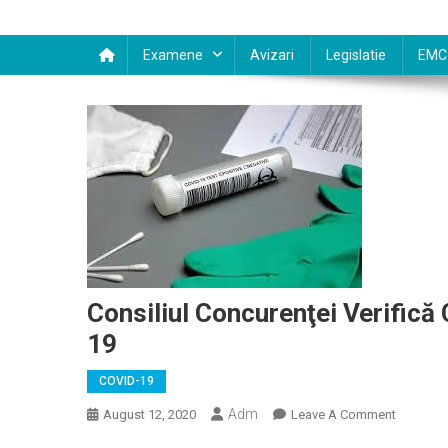
Examene
Avizari
Legislatie
EMC
Consiliul Concurenţei Verifică
19
COVID-19
Adm
On
August 12, 2020
Leave A Comment
Consiliul