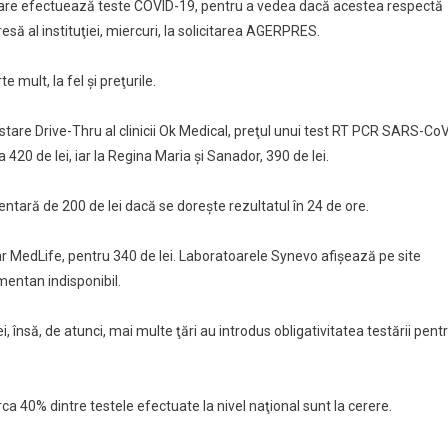
ile care efectuează teste COVID-19, pentru a vedea dacă acestea respectă
ţei
esă al instituţiei, miercuri, la solicitarea AGERPRES.
 mult, la fel şi preţurile.
ză
 testare Drive-Thru al clinicii Ok Medical, preţul unui test RT PCR SARS-Co
 420 de lei, iar la Regina Maria şi Sanador, 390 de lei.
mentară de 200 de lei dacă se doreşte rezultatul în 24 de ore.
ar MedLife, pentru 340 de lei. Laboratoarele Synevo afişează pe site
mentan indisponibil.
lei, însă, de atunci, mai multe ţări au introdus obligativitatea testării pent
rca 40% dintre testele efectuate la nivel naţional sunt la cerere.