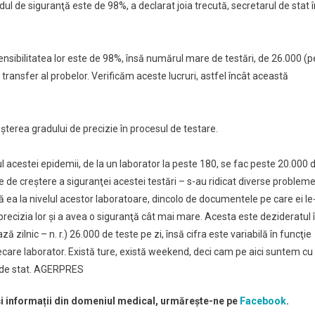
dul de siguranţă este de 98%, a declarat joia trecută, secretarul de stat 
ensibilitatea lor este de 98%, însă numărul mare de testări, de 26.000 (p
 transfer al probelor. Verificăm aceste lucruri, astfel încât această
eşterea gradului de precizie în procesul de testare.
 acestei epidemii, de la un laborator la peste 180, se fac peste 20.000 
e de creştere a siguranţei acestei testări – s-au ridicat diverse problem
 ea la nivelul acestor laboratoare, dincolo de documentele pe care ei le
precizia lor şi a avea o siguranţă cât mai mare. Acesta este dezideratul 
lnic – n. r.) 26.000 de teste pe zi, însă cifra este variabilă în funcţie
care laborator. Există ture, există weekend, deci cam pe aici suntem cu
ul de stat. AGERPRES
 și informații din domeniul medical, urmărește-ne pe
Facebook
.