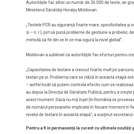
Autorităţile fac zilnic un număr de 26.000 de teste, iar gra
Ministerul Sănătăţii Horaţiu Moldovan.
„Testele PCR au siguranţă foarte mare, specificitatea şi s
zi – n. r.), pot să pună probleme de gestiune a probelor, de
metodă să fie din ce în ce mai sigură la nivel global”.
Moldovan a subliniat că autorităţile fac eforturi pentru cr
„Capacitatea de testare a crescut foarte mult pe parcursul
testări pe zi. Problema care se ridică în această etapă est
– astfel încât să putem controla efectiv cum se realizează
au depus la Direcţia de Sănătate Publică, pentru a creşte 
acest moment. Dacă nu mă înşel (în România se procesează zi
de numărul persoanelor implicate în fiecare moment în fie
nivelul de testare în această etapă”, a susţinut secretar
Pentru a fi în permanență la curent cu ultimele noutăți