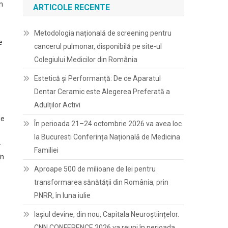
în
ARTICOLE RECENTE
Metodologia națională de screening pentru
e
cancerul pulmonar, disponibilă pe site-ul
Colegiului Medicilor din România
Estetică și Performanță: De ce Aparatul
Dentar Ceramic este Alegerea Preferată a
Adulților Activi
de
În perioada 21–24 octombrie 2026 va avea loc
e
la Bucuresti Conferința Națională de Medicina
-
Familiei
în
Aproape 500 de milioane de lei pentru
transformarea sănătății din România, prin
PNRR, în luna iulie
Iașiul devine, din nou, Capitala Neuroștiințelor.
CNN CONFERENCE 2026 va reuni în perioada