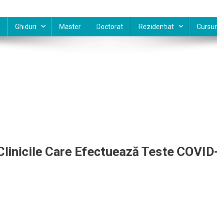
Ghiduri
Master
Doctorat
Rezidentiat
Cursur
 Clinicile Care Efectuează Teste COVID