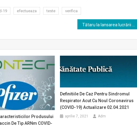
d-19
efectueaza
teste
verifica
Tătaru la lansarea lucrării “Pandemia COVID-19 în România”: Retrăiesc, alături de corpul medical, exact etapele descrise
Definitiile De Caz Pentru Sindromul
Respirator Acut Cu Noul Coronavirus
(COVID-19) Actualizare 02.04.2021
racteristicilor Produsului
aprilie 7, 2021
Adm
accin De Tip ARNm COVID-