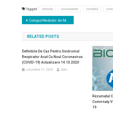
Tagged
clinicile
concurentei
consiliul
covi
Navigare
Colegiul Medicilor din Municipiul București sprijină demersurile organizațiilor medicilor de familie din Capitală pentru rezolvarea situației pacienților care au COVID-19 și sunt izolați sau carantinați la domiciliu
în
RELATED POSTS
articole
Definitiile De Caz Pentru Sindromul
Respirator Acut Cu Noul Coronavirus
(COVID-19) Actualizare 14.10.2020
octombrie 27, 2020
Adm
Rezumatul Ca
Comirnaty V
19