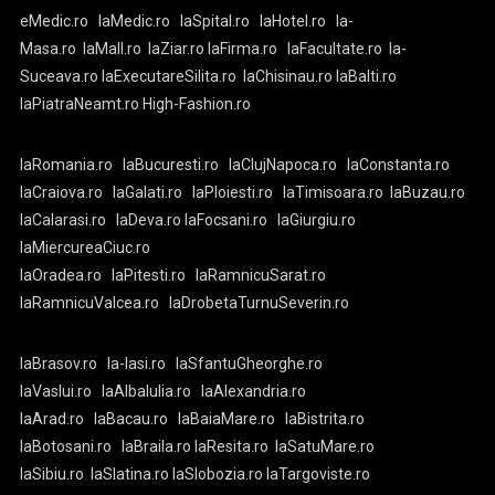
eMedic.ro
laMedic.ro
laSpital.ro
laHotel.ro
la-
Masa.ro
laMall.ro
laZiar.ro
laFirma.ro
laFacultate.ro
la-
Suceava.ro
laExecutareSilita.ro
laChisinau.ro
laBalti.ro
laPiatraNeamt.ro
High-Fashion.ro
laRomania.ro
laBucuresti.ro
laClujNapoca.ro
laConstanta.ro
laCraiova.ro
laGalati.ro
laPloiesti.ro
laTimisoara.ro
laBuzau.ro
laCalarasi.ro
laDeva.ro
laFocsani.ro
laGiurgiu.ro
laMiercureaCiuc.ro
laOradea.ro
laPitesti.ro
laRamnicuSarat.ro
laRamnicuValcea.ro
laDrobetaTurnuSeverin.ro
laBrasov.ro
la-Iasi.ro
laSfantuGheorghe.ro
laVaslui.ro
laAlbaIulia.ro
laAlexandria.ro
laArad.ro
laBacau.ro
laBaiaMare.ro
laBistrita.ro
laBotosani.ro
laBraila.ro
laResita.ro
laSatuMare.ro
laSibiu.ro
laSlatina.ro
laSlobozia.ro
laTargoviste.ro