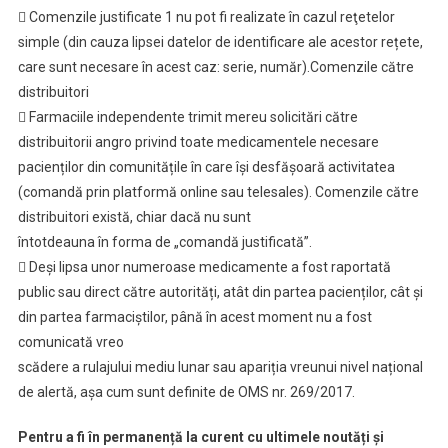
 Comenzile justificate 1 nu pot fi realizate în cazul reţetelor
simple (din cauza lipsei datelor de identificare ale acestor rețete,
care sunt necesare în acest caz: serie, număr).Comenzile către
distribuitori
 Farmaciile independente trimit mereu solicitări către
distribuitorii angro privind toate medicamentele necesare
pacienților din comunitățile în care își desfășoară activitatea
(comandă prin platformă online sau telesales). Comenzile către
distribuitori există, chiar dacă nu sunt
întotdeauna în forma de „comandă justificată”.
 Deși lipsa unor numeroase medicamente a fost raportată
public sau direct către autorități, atât din partea pacienților, cât și
din partea farmaciștilor, până în acest moment nu a fost
comunicată vreo
scădere a rulajului mediu lunar sau apariția vreunui nivel național
de alertă, așa cum sunt definite de OMS nr. 269/2017.
Pentru a fi în permanență la curent cu ultimele noutăți și