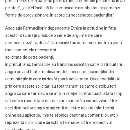
precomenzi de la pacienți pentru medicamentele pe care nu le au
pe stoc”, „astfel încât să fie comunicate distribuitorilor comenzi
ferme de aprovizionare, în acord cu necesitatea pacienților.”
Asociaţia Farmaciilor Independente Ethica ia atitudine în faţa
acestor declaraţii şi aduce o serie de argumente care
demonstrează faptul că farmaciile fac demersuri pentru a avea
medicamentele necesare și
solicitate de către pacienți.
În primul rând, farmaciile au transmis solicitări către distribuitorii
angro privind toate medicamentele necesare pacienților din
comunitățile în care își desfășoară activitatea. Orice modalitate
prin care aceste solicitări au fost transmise către distribuitorii
angro cu care farmacia se află în relație contractuală, atâta timp
cât este o modalitate de realizare curentă a comenzilor către
acel distribuitor angro și agreată de către acesta (platformă
online sau aplicație, linie telefonică destinată comenzilor, etc.),
reprezintă o solicitare directă a farmaciei către respectivul
distribuitor angro.