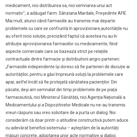
medicament, nici distribuirea sa, nici semnarea unui act
normativ.”, a adăugat farm. Sânziana Mardale, Președinte AFIE.
Mai mult, atunci când farmaciile au transmis mai departe
problemele cu care se confruntă în aprovizionare,autoritățile nu
au oferit nicio soluție, precizând faptul că acestea nu au în
atribuție aprovizionarea farmaciilor cu medicamente, fiind
aspecte comerciale care se bazează strict pe relațiile
contractuale dintre farmacie și distribuitorii angro parteneri.
„Farmaciile independente își doresc să fie parteneri de discuție ai
autorităților, pentru a găsi împreună soluții la problemele care
apar, astfel încât să fie protejată sănătatea pacienților. Din
păcate, deși am semnalat din timp problemele de pe piața
farmaceutică, nici Ministerul Sănătății, nici Agenția Națională a
Medicamentului și a Dispozitivelor Medicale nu ne-au transmis
vreun răspuns sau vreo solicitare de a purta un dialog. Noi
considerăm că doar printr-o atitudine constructivă putem aduce
cu adevărat beneficii sistemului – așteptăm de la autorități
măsuri concrete, adoptarea unor acte normative și dialog