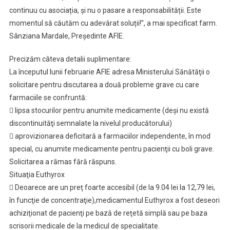
continuu cu asociația, și nu o pasare a responsabilității. Este
momentul să căutăm cu adevărat soluții!”, a mai specificat farm.
Sânziana Mardale, Președinte AFIE.
Precizăm câteva detalii suplimentare:
La începutul lunii februarie AFIE adresa Ministerului Sănătăţii o
solicitare pentru discutarea a două probleme grave cu care
farmaciile se confruntă:
 lipsa stocurilor pentru anumite medicamente (deşi nu există
discontinuităţi semnalate la nivelul producătorului)
 aprovizionarea deficitară a farmaciilor independente, în mod
special, cu anumite medicamente pentru pacienţii cu boli grave.
Solicitarea a rămas fără răspuns.
Situaţia Euthyrox
 Deoarece are un preţ foarte accesibil (de la 9.04 lei la 12,79 lei,
în funcţie de concentraţie),medicamentul Euthyrox a fost deseori
achiziţionat de pacienţi pe bază de reţetă simplă sau pe baza
scrisorii medicale de la medicul de specialitate.