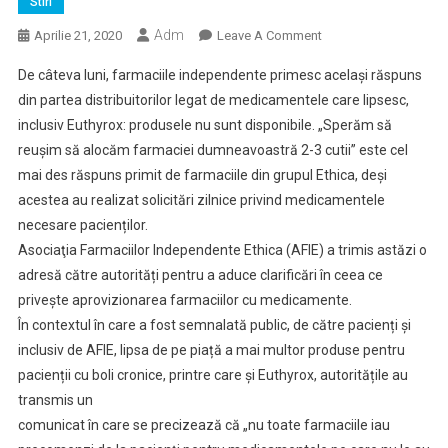
Stiri
Adm
On
Aprilie 21, 2020
Leave A Comment
Criza
De câteva luni, farmaciile independente primesc același răspuns
Medicamentelor
din partea distribuitorilor legat de medicamentele care lipsesc,
Nu
inclusiv Euthyrox: produsele nu sunt disponibile. „Sperăm să
Se
reușim să alocăm farmaciei dumneavoastră 2-3 cutii” este cel
Datorează
Lipsei
mai des răspuns primit de farmaciile din grupul Ethica, deși
Comenzilor
acestea au realizat solicitări zilnice privind medicamentele
Realizate
necesare pacienților.
De
Asociaţia Farmaciilor Independente Ethica (AFIE) a trimis astăzi o
Farmacii
adresă către autorități pentru a aduce clarificări în ceea ce
privește aprovizionarea farmaciilor cu medicamente.
În contextul în care a fost semnalată public, de către pacienți și
inclusiv de AFIE, lipsa de pe piață a mai multor produse pentru
pacienții cu boli cronice, printre care și Euthyrox, autoritățile au
transmis un
comunicat în care se precizează că „nu toate farmaciile iau