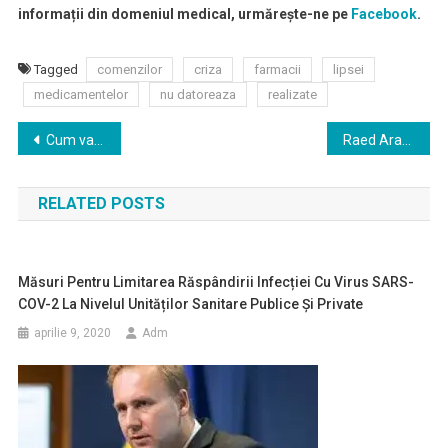
informații din domeniul medical, urmărește-ne pe
Facebook
.
Tagged
comenzilor
criza
farmacii
lipsei
medicamentelor
nu datoreaza
realizate
Navigare
Cum va fi plătit sporul de risc, de 2.500 de lei, personalului medical implicat în lupta cu Covid-19
Raed Arafat: S-a atribuit ministrului Sănătății faptul că urmează să-i punem pe toți cei peste 65 de ani în carantină instituționalizată, ceea ce este fals
în
RELATED POSTS
articole
Măsuri Pentru Limitarea Răspândirii Infecției Cu Virus SARS-
COV-2 La Nivelul Unităților Sanitare Publice Și Private
aprilie 9, 2020
Adm