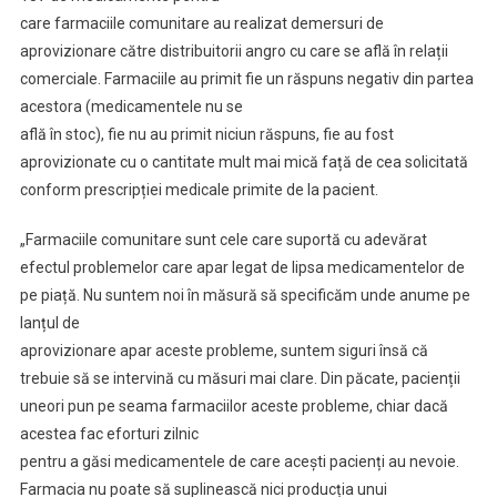
care farmaciile comunitare au realizat demersuri de
aprovizionare către distribuitorii angro cu care se află în relații
comerciale. Farmaciile au primit fie un răspuns negativ din partea
acestora (medicamentele nu se
află în stoc), fie nu au primit niciun răspuns, fie au fost
aprovizionate cu o cantitate mult mai mică față de cea solicitată
conform prescripției medicale primite de la pacient.
„Farmaciile comunitare sunt cele care suportă cu adevărat
efectul problemelor care apar legat de lipsa medicamentelor de
pe piață. Nu suntem noi în măsură să specificăm unde anume pe
lanțul de
aprovizionare apar aceste probleme, suntem siguri însă că
trebuie să se intervină cu măsuri mai clare. Din păcate, pacienții
uneori pun pe seama farmaciilor aceste probleme, chiar dacă
acestea fac eforturi zilnic
pentru a găsi medicamentele de care acești pacienți au nevoie.
Farmacia nu poate să suplinească nici producția unui