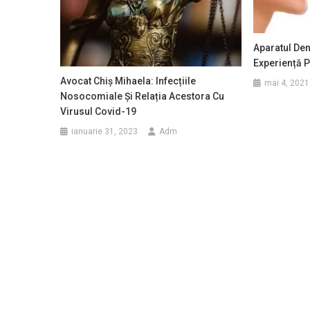
Aparatul Den
Experiență P
Avocat Chiș Mihaela: Infecțiile
mai 4, 2021
Nosocomiale Și Relația Acestora Cu
Virusul Covid-19
ianuarie 31, 2023
Adm