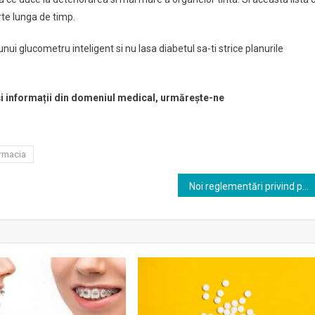
te lunga de timp.
 unui glucometru inteligent si nu lasa diabetul sa-ti strice planurile
 și informații din domeniul medical, urmărește-ne
rmacia
Noi reglementări privind pachetele de servicii și Contractul-cadru