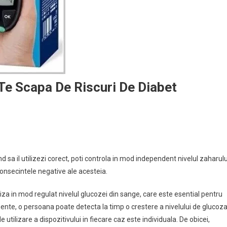
Te Scapa De Riscuri De Diabet
 sa il utilizezi corect, poti controla in mod independent nivelul zaharulu
 consecintele negative ale acesteia.
a in mod regulat nivelul glucozei din sange, care este esential pentru
gente, o persoana poate detecta la timp o crestere a nivelului de glucoz
 utilizare a dispozitivului in fiecare caz este individuala. De obicei,