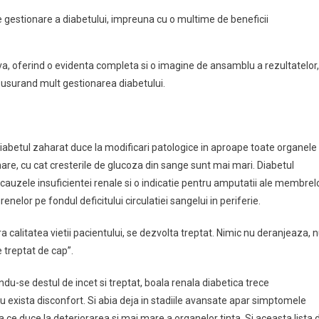
de gestionare a diabetului, impreuna cu o multime de beneficii
iva, oferind o evidenta completa si o imagine de ansamblu a rezultatelor,
l usurand mult gestionarea diabetului.
iabetul zaharat duce la modificari patologice in aproape toate organele 
 mare, cu cat cresterile de glucoza din sange sunt mai mari. Diabetul
e cauzele insuficientei renale si o indicatie pentru amputatii ale membrel
nelor pe fondul deficitului circulatiei sangelui in periferie.
calitatea vietii pacientului, se dezvolta treptat. Nimic nu deranjeaza, 
e treptat de cap”.
andu-se destul de incet si treptat, boala renala diabetica trece
exista disconfort. Si abia deja in stadiile avansate apar simptomele
a ce duce la deteriorarea si mai mare a organelor tinta. Si aceasta lista 