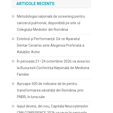
ARTICOLE RECENTE
Metodologia națională de screening pentru
cancerul pulmonar, disponibilă pe site-ul
Colegiului Medicilor din România
Estetică și Performanță: De ce Aparatul
Dentar Ceramic este Alegerea Preferată a
e
Adulților Activi
În perioada 21–24 octombrie 2026 va avea loc
.
la Bucuresti Conferința Națională de Medicina
Familiei
Aproape 500 de milioane de lei pentru
transformarea sănătății din România, prin
PNRR, în luna iulie
Iașiul devine, din nou, Capitala Neuroștiințelor.
CNN CONFERENCE 2026 va reuni în perioada