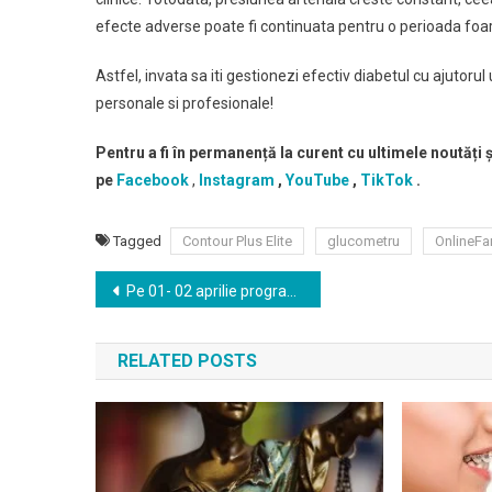
efecte adverse poate fi continuata pentru o perioada foar
Astfel, invata sa iti gestionezi efectiv diabetul cu ajutorul
personale si profesionale!
Pentru a fi în permanență la curent cu ultimele noutăți
pe
Facebook
,
Instagram
,
YouTube
,
TikTok
.
Tagged
Contour Plus Elite
glucometru
OnlineFa
Navigare
Pe 01- 02 aprilie programați-vă în calendar webinar-ul Practic MF- Planificare versus haos
în
RELATED POSTS
articole