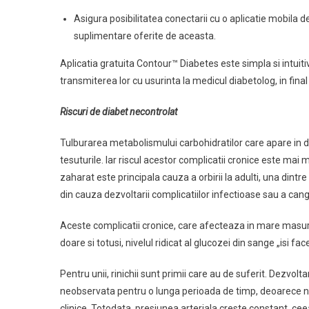
Asigura posibilitatea conectarii cu o aplicatie mobila 
suplimentare oferite de aceasta.
Aplicatia gratuita Contour™ Diabetes este simpla si intuit
transmiterea lor cu usurinta la medicul diabetolog, in fina
Riscuri de diabet necontrolat
Tulburarea metabolismului carbohidratilor care apare in d
tesuturile. Iar riscul acestor complicatii cronice este mai
zaharat este principala cauza a orbirii la adulti, una dintr
din cauza dezvoltarii complicatiilor infectioase sau a cangre
Aceste complicatii cronice, care afecteaza in mare masura 
doare si totusi, nivelul ridicat al glucozei din sange „isi fac
Pentru unii, rinichii sunt primii care au de suferit. Dezvolt
neobservata pentru o lunga perioada de timp, deoarece nu 
clinice. Totodata, presiunea arteriala creste constant, cee