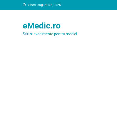
Skip
vineri, august 07, 2026
to
content
eMedic.ro
Stiri si evenimente pentru medici