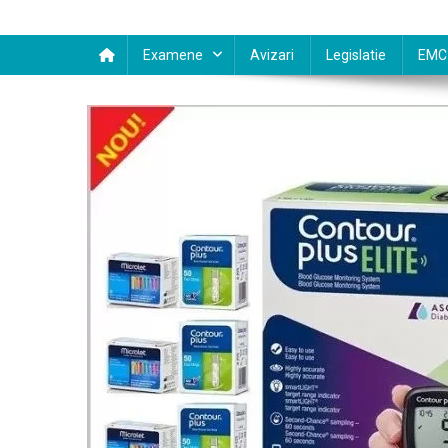
Examene
Avizari
Legislatie
EMC