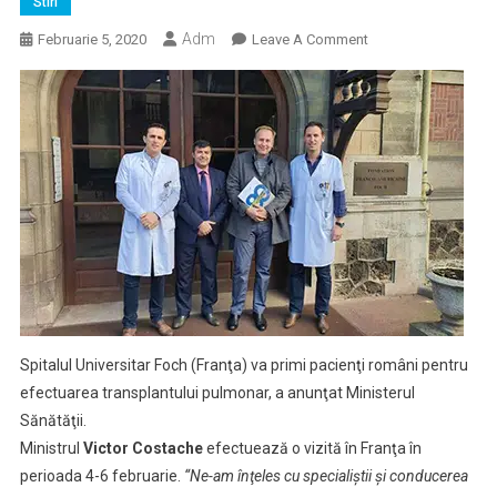
Stiri
Adm
On
Februarie 5, 2020
Leave A Comment
Franţa
Va
Primi
Pacienţi
Români
Pentru
Intervenţii
Complexe
De
Transplant
Pulmonar
Spitalul Universitar Foch (Franţa) va primi pacienţi români pentru
efectuarea transplantului pulmonar, a anunţat Ministerul
Sănătăţii.
Ministrul
Victor Costache
efectuează o vizită în Franţa în
perioada 4-6 februarie.
“Ne-am înţeles cu specialiştii şi conducerea