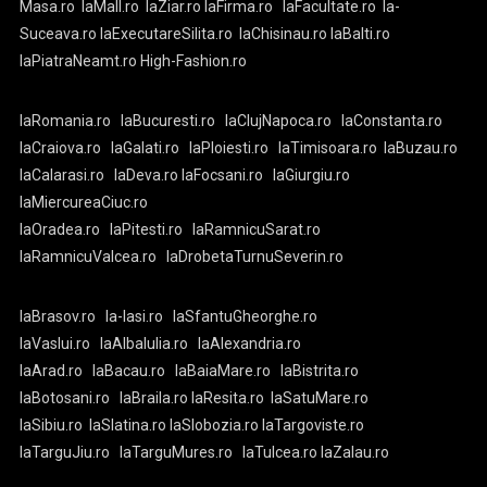
Masa.ro
laMall.ro
laZiar.ro
laFirma.ro
laFacultate.ro
la-
Suceava.ro
laExecutareSilita.ro
laChisinau.ro
laBalti.ro
laPiatraNeamt.ro
High-Fashion.ro
laRomania.ro
laBucuresti.ro
laClujNapoca.ro
laConstanta.ro
laCraiova.ro
laGalati.ro
laPloiesti.ro
laTimisoara.ro
laBuzau.ro
laCalarasi.ro
laDeva.ro
laFocsani.ro
laGiurgiu.ro
laMiercureaCiuc.ro
laOradea.ro
laPitesti.ro
laRamnicuSarat.ro
laRamnicuValcea.ro
laDrobetaTurnuSeverin.ro
laBrasov.ro
la-Iasi.ro
laSfantuGheorghe.ro
laVaslui.ro
laAlbaIulia.ro
laAlexandria.ro
laArad.ro
laBacau.ro
laBaiaMare.ro
laBistrita.ro
laBotosani.ro
laBraila.ro
laResita.ro
laSatuMare.ro
laSibiu.ro
laSlatina.ro
laSlobozia.ro
laTargoviste.ro
laTarguJiu.ro
laTarguMures.ro
laTulcea.ro
laZalau.ro