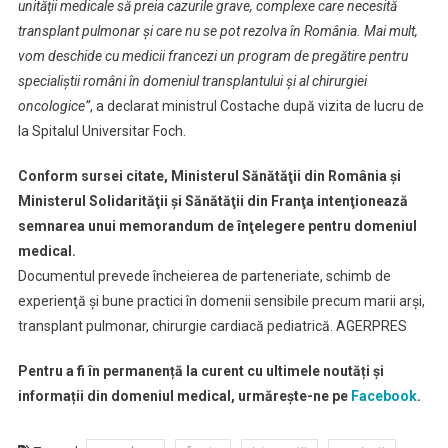
unităţii medicale să preia cazurile grave, complexe care necesită
transplant pulmonar şi care nu se pot rezolva în România. Mai mult,
vom deschide cu medicii francezi un program de pregătire pentru
specialiştii români în domeniul transplantului şi al chirurgiei
oncologice”
, a declarat ministrul Costache după vizita de lucru de
la Spitalul Universitar Foch.
Conform sursei citate, Ministerul Sănătăţii din România şi
Ministerul Solidarităţii şi Sănătăţii din Franţa intenţionează
semnarea unui memorandum de înţelegere pentru domeniul
medical.
Documentul prevede încheierea de parteneriate, schimb de
experienţă şi bune practici în domenii sensibile precum marii arşi,
transplant pulmonar, chirurgie cardiacă pediatrică. AGERPRES
Pentru a fi în permanență la curent cu ultimele noutăți și
informații din domeniul medical, urmărește-ne pe
Facebook
.