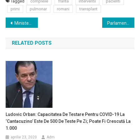
Tagged
complexe
franta
interventii
pacienti
primi
pulmonar
romani
transplant
Navigare
Ministerul Sănătăţii anunţă că are în lucru un masterplan pentru prevenirea şi controlul cancerului
Parlamentul anunţă înfiinţarea Grupului pentru combaterea cancerului
în
RELATED POSTS
articole
Ludovic Orban: Capacitatea De Testare Pentru COVID-19 La
‘Cantacuzino’ Este De 500 De Teste Pe Zi; Poate Fi Crescută La
1.000
aprilie 23, 2020
Adm