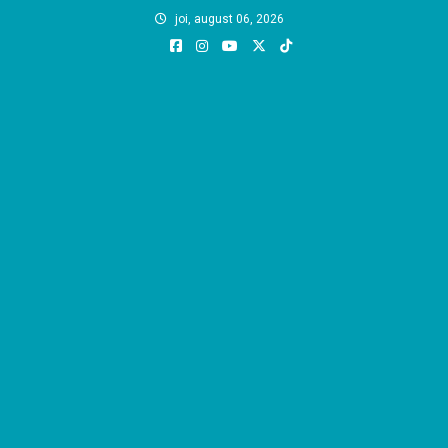
Skip
joi, august 06, 2026
to
content