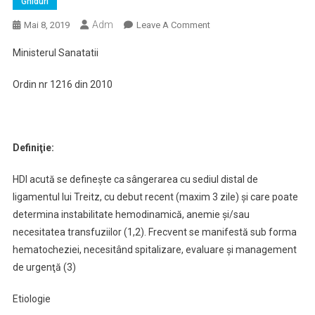
Ghiduri
Adm
On
Mai 8, 2019
Leave A Comment
Ghid
Ministerul Sanatatii
De
Management
Ordin nr 1216 din 2010
In
Hemoragiile
Digestive
Inferioare
Definiţie:
Acute.
HDI acută se defineşte ca sângerarea cu sediul distal de
ligamentul lui Treitz, cu debut recent (maxim 3 zile) şi care poate
determina instabilitate hemodinamică, anemie şi/sau
necesitatea transfuziilor (1,2). Frecvent se manifestă sub forma
hematocheziei, necesitând spitalizare, evaluare şi management
de urgenţă (3)
Etiologie