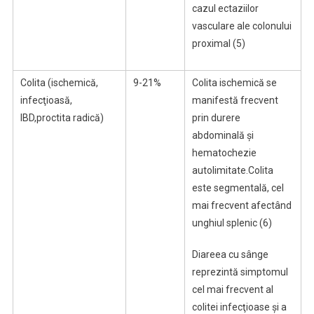
cazul ectaziilor
vasculare ale colonului
proximal (5)
Colita (ischemică,
9-21%
Colita ischemică se
infecţioasă,
manifestă frecvent
IBD,proctita radică)
prin durere
abdominală şi
hematochezie
autolimitate.Colita
este segmentală, cel
mai frecvent afectând
unghiul splenic (6)
Diareea cu sânge
reprezintă simptomul
cel mai frecvent al
colitei infecţioase şi a