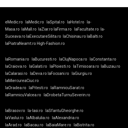
eMedic.ro
laMedic.ro
laSpital.ro
laHotel.ro
la-
Masa.ro
laMall.ro
laZiar.ro
laFirma.ro
laFacultate.ro
la-
Suceava.ro
laExecutareSilita.ro
laChisinau.ro
laBalti.ro
laPiatraNeamt.ro
High-Fashion.ro
laRomania.ro
laBucuresti.ro
laClujNapoca.ro
laConstanta.ro
laCraiova.ro
laGalati.ro
laPloiesti.ro
laTimisoara.ro
laBuzau.ro
laCalarasi.ro
laDeva.ro
laFocsani.ro
laGiurgiu.ro
laMiercureaCiuc.ro
laOradea.ro
laPitesti.ro
laRamnicuSarat.ro
laRamnicuValcea.ro
laDrobetaTurnuSeverin.ro
laBrasov.ro
la-Iasi.ro
laSfantuGheorghe.ro
laVaslui.ro
laAlbaIulia.ro
laAlexandria.ro
laArad.ro
laBacau.ro
laBaiaMare.ro
laBistrita.ro