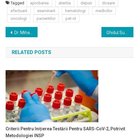
Tagged
aprobarea
atentia
depun
dosare
CT
efectuarii
examinarii
hematologi
medicilor
oncologi
pacientilor
pet-ct
Navigare
Dr. Mihaela Vlăiculescu: Încercăm să schimbăm conceptul conform căruia pacientul ascultă ce spune doctorul și urmează mai mult sau mai puțin indicațiile
Ghidul Supraviețuitorului de Cancer a fost lansat în limba română
în
RELATED POSTS
articole
Criterii Pentru Inițierea Testării Pentru SARS-CoV-2, Potrivit
Metodologiei INSP