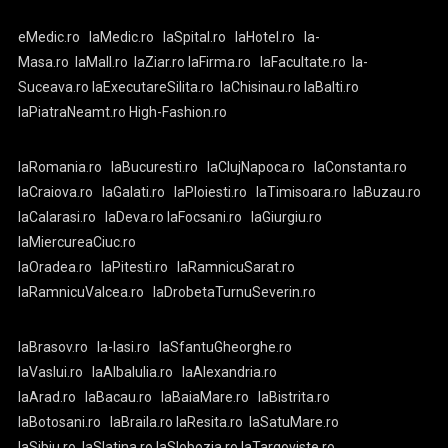
eMedic.ro
laMedic.ro
laSpital.ro
laHotel.ro
la-
Masa.ro
laMall.ro
laZiar.ro
laFirma.ro
laFacultate.ro
la-
Suceava.ro
laExecutareSilita.ro
laChisinau.ro
laBalti.ro
laPiatraNeamt.ro
High-Fashion.ro
laRomania.ro
laBucuresti.ro
laClujNapoca.ro
laConstanta.ro
laCraiova.ro
laGalati.ro
laPloiesti.ro
laTimisoara.ro
laBuzau.ro
laCalarasi.ro
laDeva.ro
laFocsani.ro
laGiurgiu.ro
laMiercureaCiuc.ro
laOradea.ro
laPitesti.ro
laRamnicuSarat.ro
laRamnicuValcea.ro
laDrobetaTurnuSeverin.ro
laBrasov.ro
la-Iasi.ro
laSfantuGheorghe.ro
laVaslui.ro
laAlbaIulia.ro
laAlexandria.ro
laArad.ro
laBacau.ro
laBaiaMare.ro
laBistrita.ro
laBotosani.ro
laBraila.ro
laResita.ro
laSatuMare.ro
laSibiu.ro
laSlatina.ro
laSlobozia.ro
laTargoviste.ro