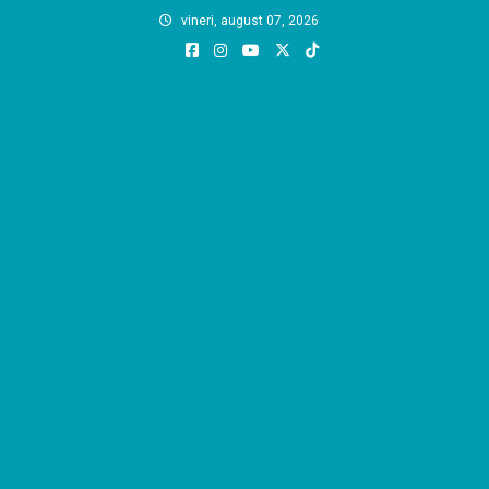
Skip
vineri, august 07, 2026
to
content