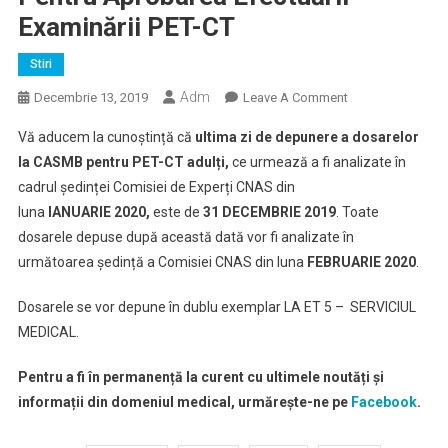
Examinării PET-CT
Stiri
Adm
On
Decembrie 13, 2019
Leave A Comment
În
Vă aducem la cunoștință că
ultima zi de depunere a dosarelor
Atenția
la CASMB pentru PET-CT adulți,
ce urmează a fi analizate în
Medicilor
cadrul ședinței Comisiei de Experți CNAS din
Oncologi/hemato
luna
IANUARIE 2020,
este de
31 DECEMBRIE 2019
. Toate
Și
A
dosarele depuse după această dată vor fi analizate în
Pacienților
următoarea ședință a Comisiei CNAS din luna
FEBRUARIE 2020
.
Care
Depun
Dosarele se vor depune în dublu exemplar LA ET 5 – SERVICIUL
Dosare
MEDICAL.
Pentru
Aprobarea
Pentru a fi în permanență la curent cu ultimele noutăți și
Efectuării
informații din domeniul medical, urmărește-ne pe
Facebook
.
Examinării
PET-