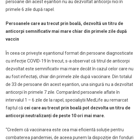
persoane din acest eșantion nu au dezvoltat anticorpi nici în
primele 6 zile după rapel.
Persoanele care au trecut prin boală, dezvoltă un titru de
anticorpi semnificativ mai mare chiar din primele zile după
vaccin
În ceea ce privește eșantionul format din persoane diagnosticate
cu infecție COVID-19 în trecut, s-a observat că titrul de anticorpi
dezvoltat este semnificativ mai mare decât în cazul celor care nu
au fost infectați, chiar din primele zile după vaccinare. Din totalul
de 33 de persoane din acest eșantion, una singură nu a dezvoltat
anticorpi în primele 7 zile. Comparând persoanele aflate în
intervalul 1 – 6 zile de la rapel, specialiștii MedLife au remarcat
faptul că
cei care au trecut prin boală pot dezvolta un titru de
anticorpi neutralizanți de peste 10 ori mai mare.
“Credem că vaccinarea este cea mai eficientă soluție pentru
combaterea pandemiei, de aceea punem la dispoziție din fonduri