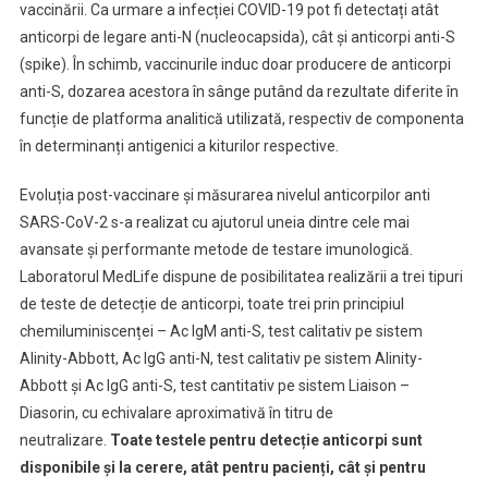
vaccinării. Ca urmare a infecției COVID-19 pot fi detectați atât
anticorpi de legare anti-N (nucleocapsida), cât și anticorpi anti-S
(spike). În schimb, vaccinurile induc doar producere de anticorpi
anti-S, dozarea acestora în sânge putând da rezultate diferite în
funcție de platforma analitică utilizată, respectiv de componenta
în determinanți antigenici a kiturilor respective.
Evoluția post-vaccinare și măsurarea nivelul anticorpilor anti
SARS-CoV-2 s-a realizat cu ajutorul uneia dintre cele mai
avansate și performante metode de testare imunologică.
Laboratorul MedLife dispune de posibilitatea realizării a trei tipuri
de teste de detecție de anticorpi, toate trei prin principiul
chemiluminiscenței – Ac IgM anti-S, test calitativ pe sistem
Alinity-Abbott, Ac IgG anti-N, test calitativ pe sistem Alinity-
Abbott și Ac IgG anti-S, test cantitativ pe sistem Liaison –
Diasorin, cu echivalare aproximativă în titru de
neutralizare.
Toate testele pentru detecție anticorpi sunt
disponibile și la cerere, atât pentru pacienți, cât și pentru