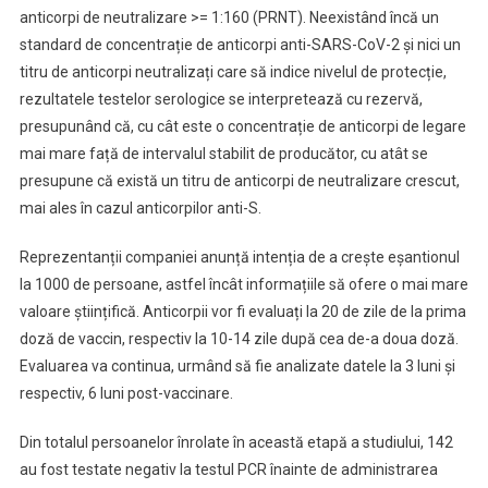
COVID-
anticorpi de neutralizare >= 1:160 (PRNT). Neexistând încă un
19
standard de concentrație de anticorpi anti-SARS-CoV-2 și nici un
titru de anticorpi neutralizați care să indice nivelul de protecție,
rezultatele testelor serologice se interpretează cu rezervă,
presupunând că, cu cât este o concentrație de anticorpi de legare
mai mare față de intervalul stabilit de producător, cu atât se
presupune că există un titru de anticorpi de neutralizare crescut,
mai ales în cazul anticorpilor anti-S.
Reprezentanții companiei anunță intenția de a crește eșantionul
la 1000 de persoane, astfel încât informațiile să ofere o mai mare
valoare științifică. Anticorpii vor fi evaluați la 20 de zile de la prima
doză de vaccin, respectiv la 10-14 zile după cea de-a doua doză.
Evaluarea va continua, urmând să fie analizate datele la 3 luni și
respectiv, 6 luni post-vaccinare.
Din totalul persoanelor înrolate în această etapă a studiului, 142
au fost testate negativ la testul PCR înainte de administrarea