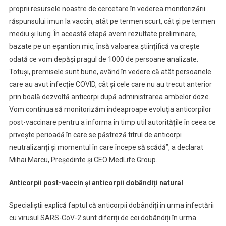
proprii resursele noastre de cercetare în vederea monitorizării
răspunsului imun la vaccin, atât pe termen scurt, cât și pe termen
mediu și lung. În această etapă avem rezultate preliminare,
bazate pe un eșantion mic, însă valoarea științifică va crește
odată ce vom depăși pragul de 1000 de persoane analizate.
Totuși, premisele sunt bune, având în vedere că atât persoanele
care au avut infecție COVID, cât și cele care nu au trecut anterior
prin boală dezvoltă anticorpi după administrarea ambelor doze.
Vom continua să monitorizăm îndeaproape evoluția anticorpilor
post-vaccinare pentru a informa în timp util autoritățile în ceea ce
privește perioadă în care se păstreză titrul de anticorpi
neutralizanți și momentul în care începe să scădă”, a declarat
Mihai Marcu, Președinte și CEO MedLife Group.
Anticorpii post-vaccin și anticorpii dobândiți natural
Specialiștii explică faptul că anticorpii dobândiți în urma infectării
cu virusul SARS-CoV-2 sunt diferiți de cei dobândiți în urma