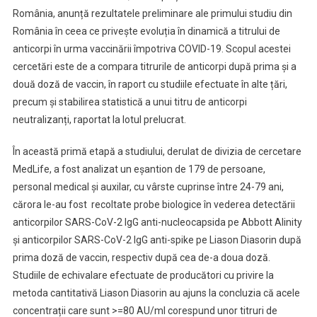
România, anunță rezultatele preliminare ale primului studiu din
Rezultatele
România în ceea ce privește evoluția în dinamică a titrului de
Preliminare
anticorpi în urma vaccinării împotriva COVID-19. Scopul acestei
Ale
Primului
cercetări este de a compara titrurile de anticorpi după prima și a
Studiu
două doză de vaccin, în raport cu studiile efectuate în alte țări,
Din
precum și stabilirea statistică a unui titru de anticorpi
România
neutralizanți, raportat la lotul prelucrat.
Cu
Privire
În această primă etapă a studiului, derulat de divizia de cercetare
La
MedLife, a fost analizat un eșantion de 179 de persoane,
Evoluția
personal medical și auxilar, cu vârste cuprinse între 24-79 ani,
În
cărora le-au fost recoltate probe biologice în vederea detectării
Dinamică
anticorpilor SARS-CoV-2 IgG anti-nucleocapsida pe Abbott Alinity
A
și anticorpilor SARS-CoV-2 IgG anti-spike pe Liason Diasorin după
Titrului
prima doză de vaccin, respectiv după cea de-a doua doză.
Anticorpilor
Studiile de echivalare efectuate de producători cu privire la
Post-
metoda cantitativă Liason Diasorin au ajuns la concluzia că acele
Vaccinare
Împotriva
concentrații care sunt >=80 AU/ml corespund unor titruri de