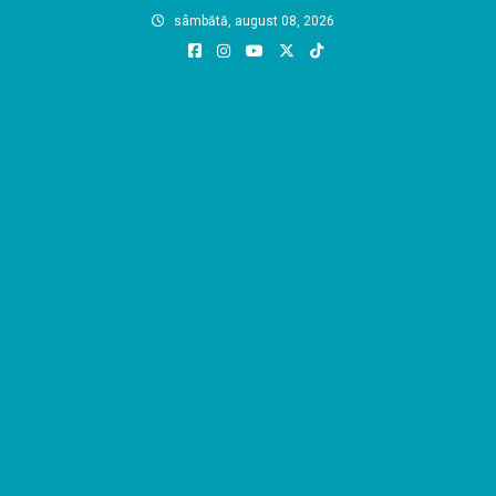
Skip
sâmbătă, august 08, 2026
to
content