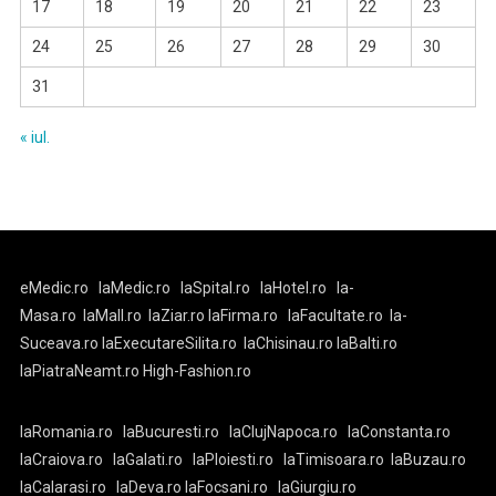
17
18
19
20
21
22
23
24
25
26
27
28
29
30
31
« iul.
eMedic.ro
laMedic.ro
laSpital.ro
laHotel.ro
la-
Masa.ro
laMall.ro
laZiar.ro
laFirma.ro
laFacultate.ro
la-
Suceava.ro
laExecutareSilita.ro
laChisinau.ro
laBalti.ro
laPiatraNeamt.ro
High-Fashion.ro
laRomania.ro
laBucuresti.ro
laClujNapoca.ro
laConstanta.ro
laCraiova.ro
laGalati.ro
laPloiesti.ro
laTimisoara.ro
laBuzau.ro
laCalarasi.ro
laDeva.ro
laFocsani.ro
laGiurgiu.ro