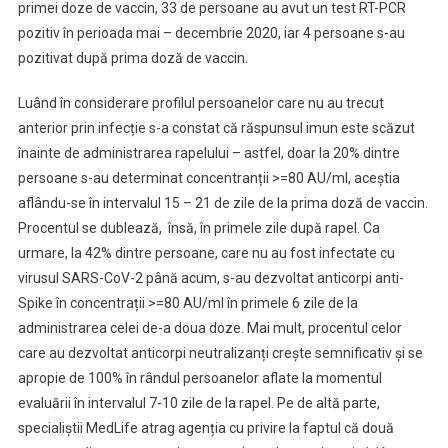
primei doze de vaccin, 33 de persoane au avut un test RT-PCR
pozitiv în perioada mai – decembrie 2020, iar 4 persoane s-au
pozitivat după prima doză de vaccin.
Luând în considerare profilul persoanelor care nu au trecut
anterior prin infecție s-a constat că răspunsul imun este scăzut
înainte de administrarea rapelului – astfel, doar la 20% dintre
persoane s-au determinat concentranții >=80 AU/ml, aceștia
aflându-se în intervalul 15 – 21 de zile de la prima doză de vaccin.
Procentul se dublează, însă, în primele zile după rapel. Ca
urmare, la 42% dintre persoane, care nu au fost infectate cu
virusul SARS-CoV-2 până acum, s-au dezvoltat anticorpi anti-
Spike în concentrații >=80 AU/ml în primele 6 zile de la
administrarea celei de-a doua doze. Mai mult, procentul celor
care au dezvoltat anticorpi neutralizanți crește semnificativ și se
apropie de 100% în rândul persoanelor aflate la momentul
evaluării în intervalul 7-10 zile de la rapel. Pe de altă parte,
specialiștii MedLife atrag agenția cu privire la faptul că două