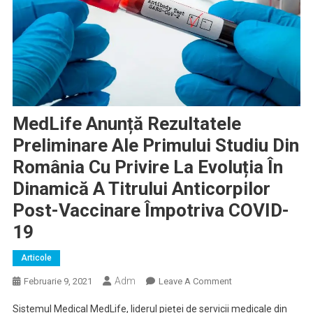
MedLife Anunță Rezultatele
Preliminare Ale Primului Studiu Din
România Cu Privire La Evoluția În
Dinamică A Titrului Anticorpilor
Post-Vaccinare Împotriva COVID-
19
Articole
Adm
On
Februarie 9, 2021
Leave A Comment
MedLife
Sistemul Medical MedLife, liderul pieței de servicii medicale din
Anunță