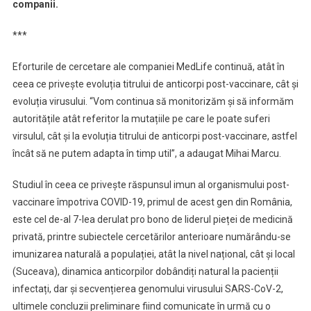
companii.
***
Eforturile de cercetare ale companiei MedLife continuă, atât în
ceea ce privește evoluția titrului de anticorpi post-vaccinare, cât și
evoluția virusului. “Vom continua să monitorizăm și să informăm
autoritățile atât referitor la mutațiile pe care le poate suferi
virsulul, cât și la evoluția titrului de anticorpi post-vaccinare, astfel
încât să ne putem adapta în timp util”, a adaugat Mihai Marcu.
Studiul în ceea ce privește răspunsul imun al organismului post-
vaccinare împotriva COVID-19, primul de acest gen din România,
este cel de-al 7-lea derulat pro bono de liderul pieței de medicină
privată, printre subiectele cercetărilor anterioare numărându-se
imunizarea naturală a populației, atât la nivel național, cât și local
(Suceava), dinamica anticorpilor dobândiți natural la pacienții
infectați, dar și secvențierea genomului virusului SARS-CoV-2,
ultimele concluzii preliminare fiind comunicate în urmă cu o