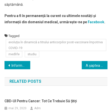
săptămână.
Pentru a fi în permanență la curent cu ultimele noutăți și
informații din domeniul medical, urmărește-ne pe
Facebook
.
Tagged
evoluția în dinamică a titrului anticorpilor post-vaccinare împotriva
COVID-19
medlife
studiu
Navigare
Informare privind administrarea vaccinului AstraZeneca
A şaptea ediţie a Conferinţei Internaţionale Managementul Interdisciplinar al Diabetului Zaharat şi al Complicaţiilor Sale (InterDiab), ce se va desfăşura în premieră ONLINE, în perioada 3-6 martie 2021.
în
RELATED POSTS
articole
CBD-Ul Pentru Cancer: Tot Ce Trebuie Să Știți
mai 29, 2020
Adm