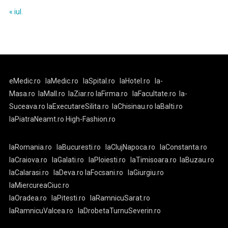
« iul.
eMedic.ro
laMedic.ro
laSpital.ro
laHotel.ro
la-
Masa.ro
laMall.ro
laZiar.ro
laFirma.ro
laFacultate.ro
la-
Suceava.ro
laExecutareSilita.ro
laChisinau.ro
laBalti.ro
laPiatraNeamt.ro
High-Fashion.ro
laRomania.ro
laBucuresti.ro
laClujNapoca.ro
laConstanta.ro
laCraiova.ro
laGalati.ro
laPloiesti.ro
laTimisoara.ro
laBuzau.ro
laCalarasi.ro
laDeva.ro
laFocsani.ro
laGiurgiu.ro
laMiercureaCiuc.ro
laOradea.ro
laPitesti.ro
laRamnicuSarat.ro
laRamnicuValcea.ro
laDrobetaTurnuSeverin.ro