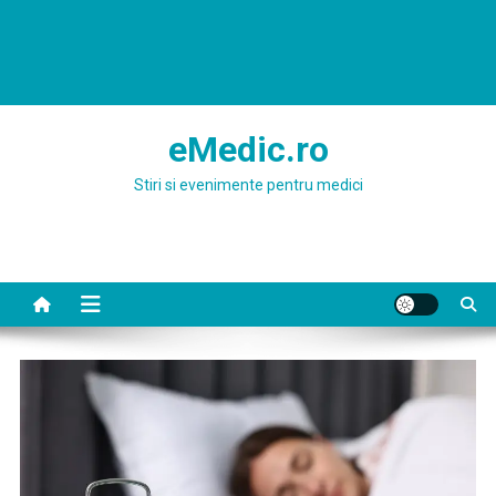
eMedic.ro
Stiri si evenimente pentru medici