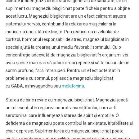
calitate influențează direct starea generală de sănătate, iar un
supliment cu magneziu bisglicinat poate fi cheia pentru a obține
acest lucru. Magneziul bisglicinat are un efect calmant asupra
sistemului nervos, contribuind la relaxarea mușchilor și la
inducerea unei stări de liniște. Prin reducerea nivelurilor de
cortizol, hormonul responsabil de stres, magneziul bisglicinat în
special ajută la crearea unui mediu favorabil somnului. Cu o
concentrație adecvată de magneziu bisglicinat în organism, vei
avea șanse mai mari să adormi mai repede și să te bucuri de un
somn profund, fără întreruperi. Pentru un efect potențat în
problemele cu somnul, poți asocia magneziu bisglicinat
cu GABA, ashwagandha sau
melatonina
.
Starea de bine revine cu magneziu bisglicinat: Magneziul joacă
un rol esențial în reglarea neurotransmițătorilor, cum ar fi
serotonina, care influențează starea de spirit și emoțiile. O
deficiență de magneziu poate contribui la anxietate, iritabilitate și
chiar depresie. Suplimentarea cu magneziu bisglicinat poate
ajuta la menținerea unui echilibru emoțional mai bun, reducerea