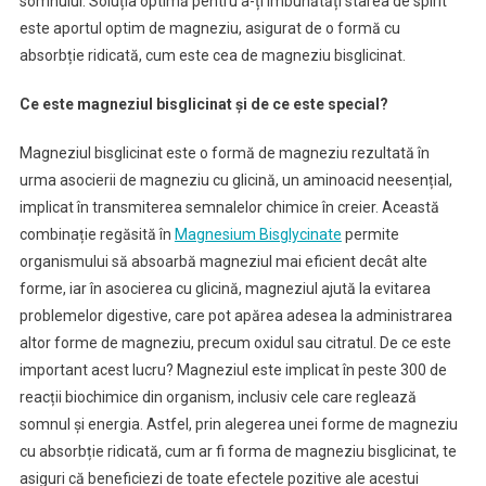
somnului. Soluția optimă pentru a-ți îmbunătăți starea de spirit
este aportul optim de magneziu, asigurat de o formă cu
absorbție ridicată, cum este cea de magneziu bisglicinat.
Ce este magneziul bisglicinat și de ce este special?
Magneziul bisglicinat este o formă de magneziu rezultată în
urma asocierii de magneziu cu glicină, un aminoacid neesențial,
implicat în transmiterea semnalelor chimice în creier. Această
combinație regăsită în
Magnesium Bisglycinate
permite
organismului să absoarbă magneziul mai eficient decât alte
forme, iar în asocierea cu glicină, magneziul ajută la evitarea
problemelor digestive, care pot apărea adesea la administrarea
altor forme de magneziu, precum oxidul sau citratul. De ce este
important acest lucru? Magneziul este implicat în peste 300 de
reacții biochimice din organism, inclusiv cele care reglează
somnul și energia. Astfel, prin alegerea unei forme de magneziu
cu absorbție ridicată, cum ar fi forma de magneziu bisglicinat, te
asiguri că beneficiezi de toate efectele pozitive ale acestui