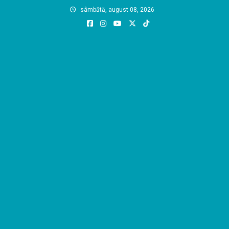
Skip
sâmbătă, august 08, 2026
to
content