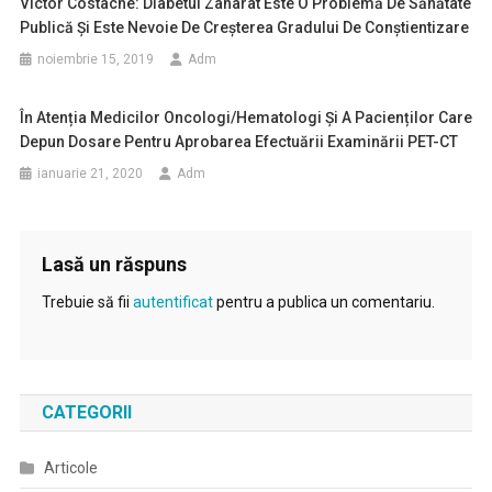
Victor Costache: Diabetul Zaharat Este O Problemă De Sănătate
Publică Şi Este Nevoie De Creşterea Gradului De Conştientizare
noiembrie 15, 2019
Adm
În Atenția Medicilor Oncologi/hematologi Și A Pacienților Care
Depun Dosare Pentru Aprobarea Efectuării Examinării PET-CT
ianuarie 21, 2020
Adm
Lasă un răspuns
Trebuie să fii
autentificat
pentru a publica un comentariu.
CATEGORII
Articole