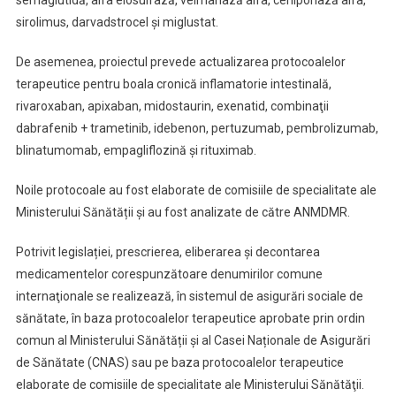
semaglutidă, alfa elosulfază, velmanază alfa, cerliponază alfa,
sirolimus, darvadstrocel și miglustat.
De asemenea, proiectul prevede actualizarea protocoalelor
terapeutice pentru boala cronică inflamatorie intestinală,
rivaroxaban, apixaban, midostaurin, exenatid, combinaţii
dabrafenib + trametinib, idebenon, pertuzumab, pembrolizumab,
blinatumomab, empagliflozină și rituximab.
Noile protocoale au fost elaborate de comisiile de specialitate ale
Ministerului Sănătății și au fost analizate de către ANMDMR.
Potrivit legislației, prescrierea, eliberarea şi decontarea
medicamentelor corespunzătoare denumirilor comune
internaţionale se realizează, în sistemul de asigurări sociale de
sănătate, în baza protocoalelor terapeutice aprobate prin ordin
comun al Ministerului Sănătății și al Casei Naționale de Asigurări
de Sănătate (CNAS) sau pe baza protocoalelor terapeutice
elaborate de comisiile de specialitate ale Ministerului Sănătăţii.