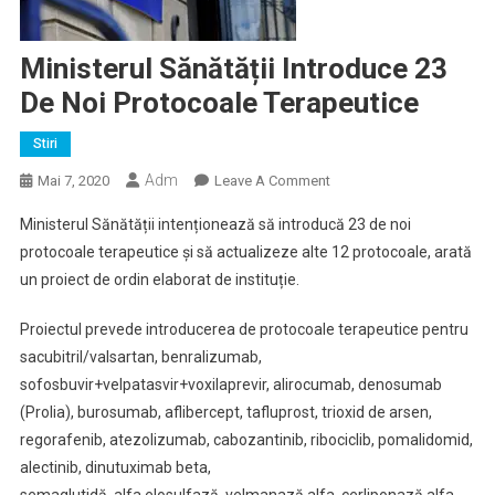
Ministerul Sănătății Introduce 23
De Noi Protocoale Terapeutice
Stiri
Adm
On
Mai 7, 2020
Leave A Comment
Ministerul
Ministerul Sănătății intenționează să introducă 23 de noi
Sănătății
protocoale terapeutice și să actualizeze alte 12 protocoale, arată
Introduce
un proiect de ordin elaborat de instituție.
23
De
Proiectul prevede introducerea de protocoale terapeutice pentru
Noi
sacubitril/valsartan, benralizumab,
Protocoale
Terapeutice
sofosbuvir+velpatasvir+voxilaprevir, alirocumab, denosumab
(Prolia), burosumab, aflibercept, tafluprost, trioxid de arsen,
regorafenib, atezolizumab, cabozantinib, ribociclib, pomalidomid,
alectinib, dinutuximab beta,