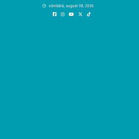
Skip
sâmbătă, august 08, 2026
to
content