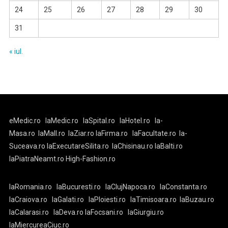
24
25
26
27
28
29
30
31
« iul.
eMedic.ro
laMedic.ro
laSpital.ro
laHotel.ro
la-
Masa.ro
laMall.ro
laZiar.ro
laFirma.ro
laFacultate.ro
la-
Suceava.ro
laExecutareSilita.ro
laChisinau.ro
laBalti.ro
laPiatraNeamt.ro
High-Fashion.ro
laRomania.ro
laBucuresti.ro
laClujNapoca.ro
laConstanta.ro
laCraiova.ro
laGalati.ro
laPloiesti.ro
laTimisoara.ro
laBuzau.ro
laCalarasi.ro
laDeva.ro
laFocsani.ro
laGiurgiu.ro
laMiercureaCiuc.ro