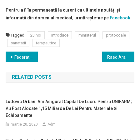
Pentru a fi în permanență la curent cu ultimele noutăți și
informații din domeniul medical, urmărește-ne pe
Facebook
.
Tagged
23 noi
introduce
ministerul
protocoale
sanatatii
terapeutice
Navigare
Federația Solidaritatea Sanitară solicită demararea unei strategii de protecție a sănătății salariaților din sănătate
Raed Arafat: Noul coronavirus nu moare vara. E posibil să se piardă din puterea transmiterii, dar încă nu știm
în
RELATED POSTS
articole
Ludovic Orban: Am Asigurat Capital De Lucru Pentru UNIFARM;
Au Fost Alocate 1,15 Miliarde De Lei Pentru Materiale Și
Echipamente
martie 20, 2020
Adm