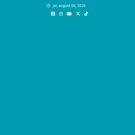
Skip
joi, august 06, 2026
to
content