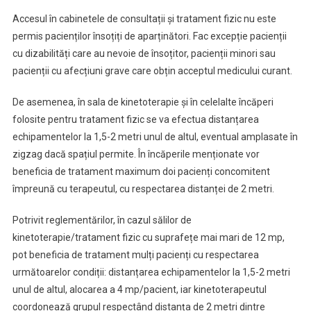
Accesul în cabinetele de consultații și tratament fizic nu este
permis pacienților însoțiți de aparținători. Fac excepție pacienții
cu dizabilități care au nevoie de însoțitor, pacienții minori sau
pacienții cu afecțiuni grave care obțin acceptul medicului curant.
De asemenea, în sala de kinetoterapie și în celelalte încăperi
folosite pentru tratament fizic se va efectua distanțarea
echipamentelor la 1,5-2 metri unul de altul, eventual amplasate în
zigzag dacă spațiul permite. În încăperile menționate vor
beneficia de tratament maximum doi pacienți concomitent
împreună cu terapeutul, cu respectarea distanței de 2 metri.
Potrivit reglementărilor, în cazul sălilor de
kinetoterapie/tratament fizic cu suprafețe mai mari de 12 mp,
pot beneficia de tratament mulți pacienți cu respectarea
următoarelor condiții: distanțarea echipamentelor la 1,5-2 metri
unul de altul, alocarea a 4 mp/pacient, iar kinetoterapeutul
coordonează grupul respectând distanța de 2 metri dintre