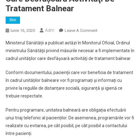
Tratament Balnear
Stiri
Adm
On
Iunie 16, 2020
Leave A Comment
Ordinul
Ministerul Sănătății a publicat astăzi în Monitorul Oficial, Ordinul
Ministrului
ministrului Sănătăţii privind măsurile necesar a fi implementate în
Sănătăţii
cadrul unităţilor care desfăşoară activităţi de tratament balnear.
Privind
Măsurile
Conform documentului, pacienții care vor beneficia de tratament
Necesar
în cadrul unităților balneare vor fi programați și informați cu
A
Fi
privire la regulile de distanțare socială, siguranță și igienă ce
Implementate
trebuie respectate.
În
Cadrul
Pentru programare, unitatea balneară are obligația efectuării
Unităţilor
unui triaj telefonic al pacienților. De asemenea, programările vor fi
Care
realizate cu evitarea, pe cât posibil, pe cât posibil a contactului
Desfăşoară
între pacienți.
Activităţi