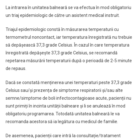
De
La intrarea în unitatea balneară se va efectua în mod obligatoriu
Tratament
un triaj epidemiologic de către un asistent medical instruit.
Balnear
Triajul epidemiologic constă în măsurarea temperaturii cu
termometrul noncontact, iar temperatura înregistrată nu trebuie
să depășească 37,3 grade Celsius. În cazul în care temperatura
înregistrată depășește 37,3 grade Celsius, se recomandă
repetarea măsurării temperaturii după o perioadă de 2-5 minute
de repaus.
Dacă se constată menținerea unei temperaturi peste 37,3 grade
Celsius sau/și prezența de simptome respiratorii și/sau alte
semne/simptome de boli infectocontagioase acute, pacienții nu
sunt primiți în incinta unității balneare și li se anulează în mod
obligatoriu programarea. Totodată unitatea balneară le va
recomanda acestora să ia legătura cu medicul de familie.
De asemenea, pacienții care intră la consultație/tratament