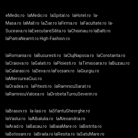
eMedic.ro
laMedic.ro
laSpital.ro
laHotel.ro
la-
Masa.ro
laMall.ro
laZiar.ro
laFirma.ro
laFacultate.ro
la-
Suceava.ro
laExecutareSilita.ro
laChisinau.ro
laBalti.ro
laPiatraNeamt.ro
High-Fashion.ro
laRomania.ro
laBucuresti.ro
laClujNapoca.ro
laConstanta.ro
laCraiova.ro
laGalati.ro
laPloiesti.ro
laTimisoara.ro
laBuzau.ro
laCalarasi.ro
laDeva.ro
laFocsani.ro
laGiurgiu.ro
laMiercureaCiuc.ro
laOradea.ro
laPitesti.ro
laRamnicuSarat.ro
laRamnicuValcea.ro
laDrobetaTurnuSeverin.ro
laBrasov.ro
la-Iasi.ro
laSfantuGheorghe.ro
laVaslui.ro
laAlbaIulia.ro
laAlexandria.ro
laArad.ro
laBacau.ro
laBaiaMare.ro
laBistrita.ro
laBotosani.ro
laBraila.ro
laResita.ro
laSatuMare.ro