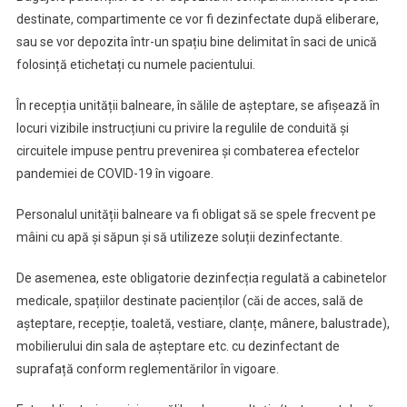
destinate, compartimente ce vor fi dezinfectate după eliberare,
sau se vor depozita într-un spațiu bine delimitat în saci de unică
folosință etichetați cu numele pacientului.
În recepția unității balneare, în sălile de așteptare, se afișează în
locuri vizibile instrucțiuni cu privire la regulile de conduită și
circuitele impuse pentru prevenirea și combaterea efectelor
pandemiei de COVID-19 în vigoare.
Personalul unității balneare va fi obligat să se spele frecvent pe
mâini cu apă și săpun și să utilizeze soluții dezinfectante.
De asemenea, este obligatorie dezinfecția regulată a cabinetelor
medicale, spațiilor destinate pacienților (căi de acces, sală de
așteptare, recepție, toaletă, vestiare, clanțe, mânere, balustrade),
mobilierului din sala de așteptare etc. cu dezinfectant de
suprafață conform reglementărilor în vigoare.