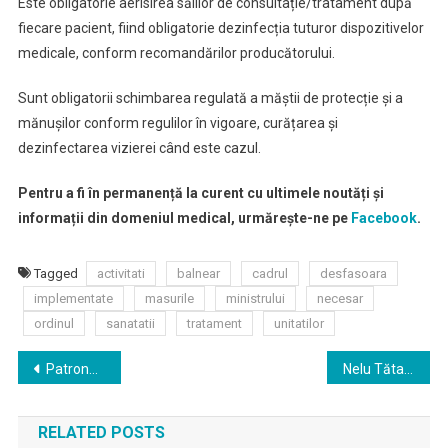
Este obligatorie aerisirea sălilor de consultație/tratament după
fiecare pacient, fiind obligatorie dezinfecția tuturor dispozitivelor
medicale, conform recomandărilor producătorului.
Sunt obligatorii schimbarea regulată a măștii de protecție și a
mănușilor conform regulilor în vigoare, curățarea și
dezinfectarea vizierei când este cazul.
Pentru a fi în permanență la curent cu ultimele noutăți și
informații din domeniul medical, urmărește-ne pe
Facebook
.
Tagged
activitati
balnear
cadrul
desfasoara
implementate
masurile
ministrului
necesar
ordinul
sanatatii
tratament
unitatilor
Navigare
Patronatul Medicilor de Familie București-Ilfov: Nu mai cereți pacienților să aducă de la medicul de familie bilet de trimitere pentru consult, respectiv bilet de internare
Nelu Tătaru a semnat Ordinul pentru stabilirea măsurilor necesare în vederea redeschiderii creșelor, grădinițelor, afterschool-urilor pentru prevenirea îmbolnăvirilor cu SARS-CoV-2
în
RELATED POSTS
articole