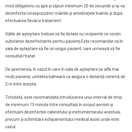
mod obligatoriu cu apă și săpun minimum 20 de secunde și își va
dezinfecta corespunzător mâinile și antebrațele înainte și după
efectuarea fiecărui tratament.
Sălile de așteptare trebuie să fie dotate cu recipiente ce conțin
substanțe dezinfectante pentru pacienți.Este recomandat ca în
sala de așteptare să fie un singur pacient, care urmează să fie
consultat/tratat.
De asemenea, în cazul în care în sala de așteptare se află mai
mulți pacienți, unitatea balneară va asigura o distanță minimă de
2 m între aceștia.
Totodată, este recomandată introducerea unui interval de timp
de minimum 15 minute între consultații în scopul aerisirii și
efectuării dezinfecției cabinetului și instrumentarului acestuia,
precum și schimbării echipamentului medical acolo unde este
cazul.