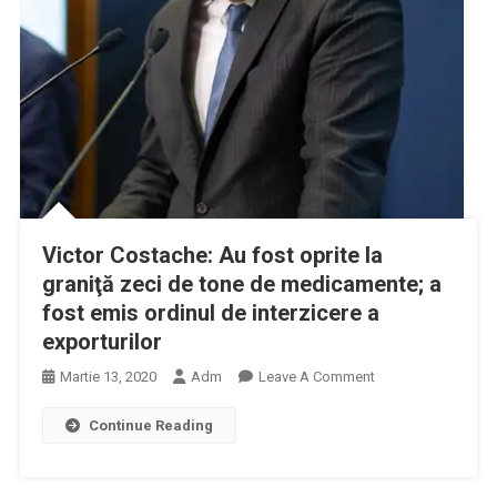
Pentru
Pregătirea
Spitalelor
În
Contextul
Epidemiei
Coronavirus
COVID-
19
Și
Victor Costache: Au fost oprite la
Lista
graniţă zeci de tone de medicamente; a
Spitalelor
fost emis ordinul de interzicere a
De
exporturilor
Suport
Pentru
On
Martie 13, 2020
Adm
Leave A Comment
Pacienții
Victor
Testați
Continue Reading
Costache:
Pozitiv
Au
Cu
Fost
Virusul