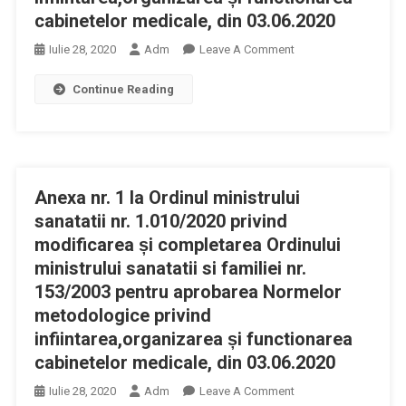
cabinetelor medicale, din 03.06.2020
Unităților/
Instituțiilor
On
Iulie 28, 2020
Adm
Leave A Comment
De
Anexa
Învățământ
Continue Reading
Nr.
În
2
Condiții
La
De
Ordinul
Siguranță
Ministrului
Epidemiologic
Anexa nr. 1 la Ordinul ministrului
Sanatatii
Pentru
Nr.
sanatatii nr. 1.010/2020 privind
Prevenirea
1.010/2020
modificarea și completarea Ordinului
Îmbolnăvirilor
Privind
ministrului sanatatii si familiei nr.
Cu
Modificarea
153/2003 pentru aprobarea Normelor
Virusul
Și
metodologice privind
SARS-
Completarea
CoV-
infiintarea,organizarea și functionarea
Ordinului
2
cabinetelor medicale, din 03.06.2020
Ministrului
Sanatatii
On
Iulie 28, 2020
Adm
Leave A Comment
Si