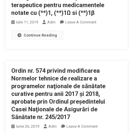
De
terapeutice pentru medicamentele
Aptitudini,
notate cu (**)1, (**)1Ω si (**)1β
Precum
Şi
On
Iulie 11, 2019
Adm
Leave A Comment
De
Ordin
Stabilire
Continue Reading
Nr.
A
625
Statutului
Pentru
Persoanelor
Modificarea
Prevăzute
Și
La
Ordin nr. 574 privind modificarea
Completarea
Art.
Anexei
Normelor tehnice de realizare a
40-
Nr.1
programelor naţionale de sănătate
42
La
curative pentru anii 2017 şi 2018,
Din
Ordinul
aprobate prin Ordinul preşedintelui
Hotărârea
Președintelui
Casei Naţionale de Asigurări de
Guvernului
Casei
Sănătate nr. 245/2017
Nr.
Naționale
1.282/2007,
De
On
Iunie 26, 2019
Adm
Leave A Comment
Care
Asigurări
Ordin