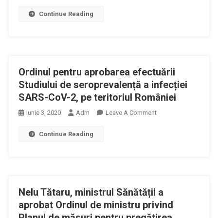
Ordinul
Creșelor,
Continue Reading
Ministrului
Grădinițelor,
Sănătăţii
Afterschool-
Privind
Urilor
Măsurile
Pentru
Necesar
Prevenirea
Ordinul pentru aprobarea efectuării
A
Îmbolnăvirilor
Fi
Studiului de seroprevalență a infecției
Cu
Implementate
SARS-
SARS-CoV-2, pe teritoriul României
În
CoV-
On
Iunie 3, 2020
Adm
Leave A Comment
Cadrul
2
Ordinul
Unităţilor
Continue Reading
Pentru
Care
Aprobarea
Desfăşoară
Efectuării
Activităţi
Studiului
De
De
Tratament
Nelu Tătaru, ministrul Sănătății a
Seroprevalență
Balnear
A
aprobat Ordinul de ministru privind
Infecției
Planul de măsuri pentru pregătirea