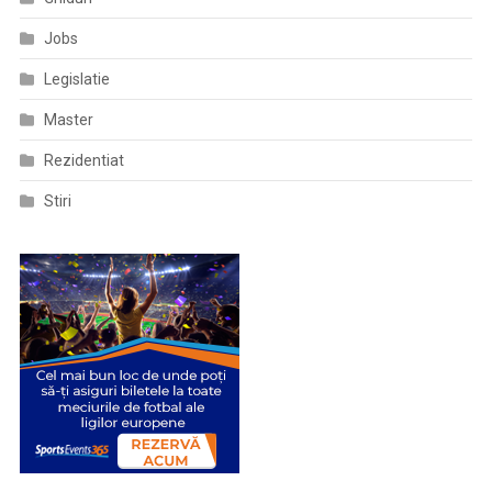
Nr.
Jobs
698/2001
Pentru
Legislatie
Aprobarea
Unor
Master
Metodologii
Rezidentiat
Privind
Angajarea,
Stiri
Transferarea
Și
Detașarea
Medicilor,
Farmaciștilor,
Biologilor,
Biochimiștilor
Și
Chimiștilor,
Precum
Și