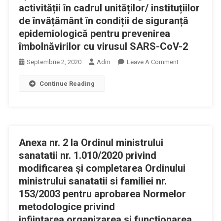
activității în cadrul unităților/ instituțiilor
de învățământ în condiții de siguranță
epidemiologică pentru prevenirea
îmbolnăvirilor cu virusul SARS-CoV-2
On
Septembrie 2, 2020
Adm
Leave A Comment
Ordinul
Continue Reading
Comun
MS
Și
MEC
Pentru
Anexa nr. 2 la Ordinul ministrului
Aprobarea
Măsurilor
sanatatii nr. 1.010/2020 privind
De
modificarea și completarea Ordinului
Organizare
ministrului sanatatii si familiei nr.
A
153/2003 pentru aprobarea Normelor
Activității
metodologice privind
În
infiintarea,organizarea și functionarea
Cadrul