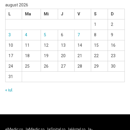
august 2026
L
Ma
Mi
J
V
S
D
1
2
3
4
5
6
7
8
9
10
11
12
13
14
15
16
17
18
19
20
21
22
23
24
25
26
27
28
29
30
31
« iul.
eMedic.ro
laMedic.ro
laSpital.ro
laHotel.ro
la-