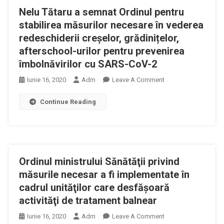
Pentru
Nelu Tătaru a semnat Ordinul pentru
Ordinului
Aprobarea
Ministrului
stabilirea măsurilor necesare în vederea
Normelor
Sanatatii
redeschiderii creșelor, grădinițelor,
Metodologice
Si
afterschool-urilor pentru prevenirea
Privind
Familiei
îmbolnăvirilor cu SARS-CoV-2
Infiintarea,organizare
Nr.153/2003
Și
Pentru
On
Iunie 16, 2020
Adm
Leave A Comment
Functionarea
Aprobarea
Nelu
Cabinetelor
Continue Reading
Normelor
Tătaru
Medicale,
Metodologice
A
Din
Privind
Semnat
03.06.2020
Infiintarea,organizare
Ordinul
Si
Pentru
Ordinul ministrului Sănătăţii privind
Functionarea
Stabilirea
Cabinetelor
Măsurilor
măsurile necesar a fi implementate în
Medicale
Necesare
cadrul unităţilor care desfăşoară
În
activităţi de tratament balnear
Vederea
On
Iunie 16, 2020
Adm
Leave A Comment
Redeschiderii