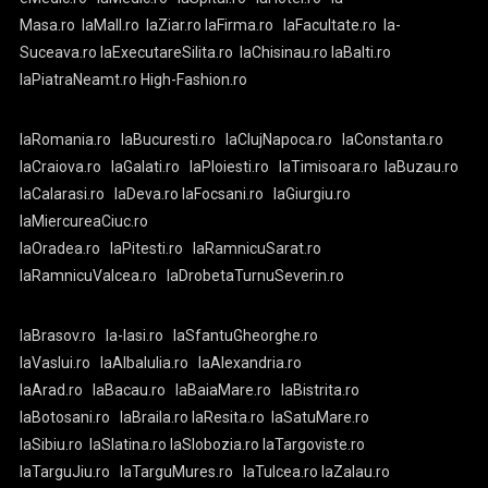
Masa.ro
laMall.ro
laZiar.ro
laFirma.ro
laFacultate.ro
la-
Suceava.ro
laExecutareSilita.ro
laChisinau.ro
laBalti.ro
laPiatraNeamt.ro
High-Fashion.ro
laRomania.ro
laBucuresti.ro
laClujNapoca.ro
laConstanta.ro
laCraiova.ro
laGalati.ro
laPloiesti.ro
laTimisoara.ro
laBuzau.ro
laCalarasi.ro
laDeva.ro
laFocsani.ro
laGiurgiu.ro
laMiercureaCiuc.ro
laOradea.ro
laPitesti.ro
laRamnicuSarat.ro
laRamnicuValcea.ro
laDrobetaTurnuSeverin.ro
laBrasov.ro
la-Iasi.ro
laSfantuGheorghe.ro
laVaslui.ro
laAlbaIulia.ro
laAlexandria.ro
laArad.ro
laBacau.ro
laBaiaMare.ro
laBistrita.ro
laBotosani.ro
laBraila.ro
laResita.ro
laSatuMare.ro
laSibiu.ro
laSlatina.ro
laSlobozia.ro
laTargoviste.ro
laTarguJiu.ro
laTarguMures.ro
laTulcea.ro
laZalau.ro