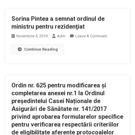
36/2008
(Legislație
Sorina Pintea a semnat ordinul de
Connexă
A
ministru pentru rezidenţiat
Directivei
On
Noiembrie 4, 2019
Adm
Leave A Comment
2005/36/CE),
Sorina
Pentru
Continue Reading
Pintea
Aprobarea
A
Metodologiei
Semnat
De
Ordinul
Organizare
De
Şi
Ordin nr. 625 pentru modificarea și
Ministru
Desfăşurare
Pentru
completarea anexei nr.1 la Ordinul
A
Rezidenţiat
președintelui Casei Naționale de
Stagiului
Asigurări de Sănătate nr. 141/2017
De
Adaptare,
privind aprobarea formularelor specifice
A
pentru verificarea respectării criteriilor
Probei
de eligibilitate aferente protocoalelor