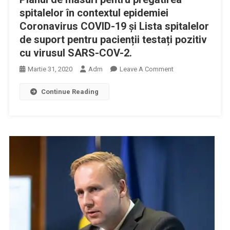
SARS-
spitalelor în contextul epidemiei
CoV-
Coronavirus COVID-19 și Lista spitalelor
2,
de suport pentru pacienții testați pozitiv
Pe
cu virusul SARS-COV-2.
Teritoriul
României
On
Martie 31, 2020
Adm
Leave A Comment
Nelu
Continue Reading
Tătaru,
Ministrul
Sănătății
A
Aprobat
Ordinul
De
Ministru
Privind
Planul
De
Măsuri