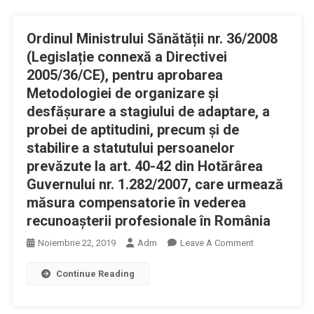
Oprite
SARS-
La
COV-
Ordinul Ministrului Sănătății nr. 36/2008
Graniţă
2.
Zeci
(Legislație connexă a Directivei
De
2005/36/CE), pentru aprobarea
Tone
Metodologiei de organizare şi
De
desfăşurare a stagiului de adaptare, a
Medicamente;
probei de aptitudini, precum şi de
A
stabilire a statutului persoanelor
Fost
prevăzute la art. 40-42 din Hotărârea
Emis
Guvernului nr. 1.282/2007, care urmează
Ordinul
De
măsura compensatorie în vederea
Interzicere
recunoaşterii profesionale în România
A
On
Noiembrie 22, 2019
Adm
Leave A Comment
Exporturilor
Ordinul
Continue Reading
Ministrului
Sănătății
Nr.