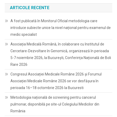
A
ARTICOLE RECENTE
Altui
Personal
De
A fost publicată în Monitorul Oficial metodologia care
Specialitate
introduce subiecte unice la nivel național pentru examenul de
Cu
medic specialist
Studii
Superioare
Asociația Medicală Română, în colaborare cu Institutul de
Din
Cercetare-Dezvoltare în Genomică, organizează în perioada
Unităţile
5-7 noiembrie 2026, la București, Conferința Națională de Boli
Sanitare
Rare 2026
Publice
Congresul Asociației Medicale Române 2026 și Forumul
Asociației Medicale Române 2026 se vor desfășura în
perioada 16–18 octombrie 2026 la Bucuresti
Metodologia națională de screening pentru cancerul
pulmonar, disponibilă pe site-ul Colegiului Medicilor din
România