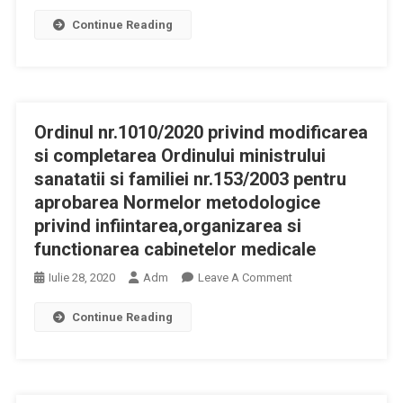
Anexa
Familiei
Continue Reading
Nr.
Nr.
1
153/2003
La
Pentru
Ordinul
Aprobarea
Ministrului
Normelor
Ordinul nr.1010/2020 privind modificarea
Sanatatii
Metodologice
Nr.
si completarea Ordinului ministrului
Privind
1.010/2020
sanatatii si familiei nr.153/2003 pentru
Infiintarea,organizare
Privind
aprobarea Normelor metodologice
Și
Modificarea
privind infiintarea,organizarea si
Functionarea
Și
functionarea cabinetelor medicale
Cabinetelor
Completarea
Medicale,
Ordinului
On
Iulie 28, 2020
Adm
Leave A Comment
Din
Ministrului
Ordinul
03.06.2020
Sanatatii
Continue Reading
Nr.1010/2020
Si
Privind
Familiei
Modificarea
Nr.
Si
153/2003
Completarea