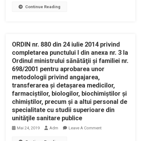
Urmează
De
Continue Reading
Nr.
Măsura
Sănătate
574
Compensatori
Nr.
Privind
În
141/2017
Modificarea
Vederea
Privind
Normelor
Recunoaşterii
Aprobarea
ORDIN nr. 880 din 24 iulie 2014 privind
Tehnice
Profesionale
Formularelor
De
completarea punctului I din anexa nr. 3 la
În
Specifice
Realizare
Ordinul ministrului sănătăţii și familiei nr.
România
Pentru
A
698/2001 pentru aprobarea unor
Verificarea
Programelor
metodologii privind angajarea,
Respectării
Naţionale
transferarea și detașarea medicilor,
Criteriilor
De
farmaciștilor, biologilor, biochimiștilor și
De
Sănătate
Eligibilitate
chimiștilor, precum și a altui personal de
Curative
Aferente
specialitate cu studii superioare din
Pentru
Protocoalelor
Anii
unităţile sanitare publice
Terapeutice
2017
On
Mai 24, 2019
Adm
Leave A Comment
Pentru
Şi
ORDIN
Medicamentele
2018,