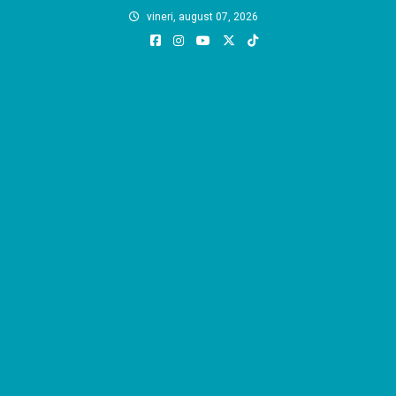
Skip
vineri, august 07, 2026
to
content