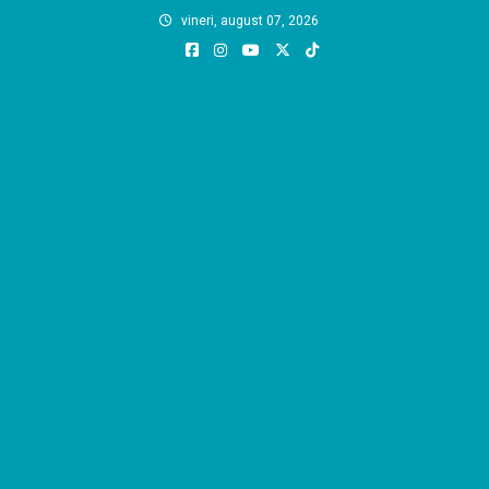
Skip
vineri, august 07, 2026
to
content