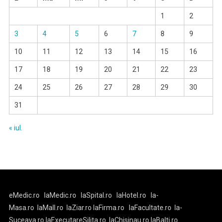
1
2
3
4
5
6
7
8
9
10
11
12
13
14
15
16
17
18
19
20
21
22
23
24
25
26
27
28
29
30
31
« iul.
eMedic.ro
laMedic.ro
laSpital.ro
laHotel.ro
la-
Masa.ro
laMall.ro
laZiar.ro
laFirma.ro
laFacultate.ro
la-
Suceava.ro
laExecutareSilita.ro
laChisinau.ro
laBalti.ro