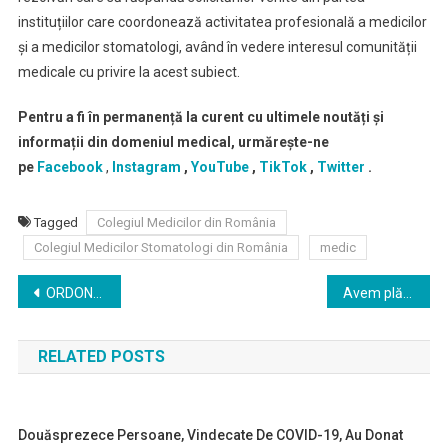
instituțiilor care coordonează activitatea profesională a medicilor
și a medicilor stomatologi, având în vedere interesul comunității
medicale cu privire la acest subiect.
Pentru a fi în permanență la curent cu ultimele noutăți și
informații din domeniul medical, urmărește-ne
pe
Facebook
,
Instagram
,
YouTube
,
TikTok
,
Twitter
.
Tagged
Colegiul Medicilor din România
Colegiul Medicilor Stomatologi din România
medic
Navigare
ORDONANȚĂ nr. 9 din 31 ianuarie 2025 pentru modificarea Ordonanței Guvernului nr. 124/1998 privind organizarea și funcționarea cabinetelor medicale
Avem plăcerea de a vă invita să participați, în data de 6 martie 2025, la Conferința Națională a Asociației Psihiatrilor Liberi din România „Tulburările psihice – implicații juridice și medico-legale”
în
RELATED POSTS
articole
Douăsprezece Persoane, Vindecate De COVID-19, Au Donat