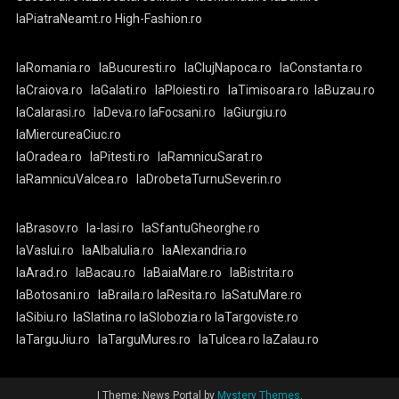
laPiatraNeamt.ro
High-Fashion.ro
laRomania.ro
laBucuresti.ro
laClujNapoca.ro
laConstanta.ro
laCraiova.ro
laGalati.ro
laPloiesti.ro
laTimisoara.ro
laBuzau.ro
laCalarasi.ro
laDeva.ro
laFocsani.ro
laGiurgiu.ro
laMiercureaCiuc.ro
laOradea.ro
laPitesti.ro
laRamnicuSarat.ro
laRamnicuValcea.ro
laDrobetaTurnuSeverin.ro
laBrasov.ro
la-Iasi.ro
laSfantuGheorghe.ro
laVaslui.ro
laAlbaIulia.ro
laAlexandria.ro
laArad.ro
laBacau.ro
laBaiaMare.ro
laBistrita.ro
laBotosani.ro
laBraila.ro
laResita.ro
laSatuMare.ro
laSibiu.ro
laSlatina.ro
laSlobozia.ro
laTargoviste.ro
laTarguJiu.ro
laTarguMures.ro
laTulcea.ro
laZalau.ro
|
Theme: News Portal by
Mystery Themes
.