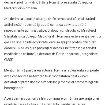
declarat prof. univ. dr. Cătălina Poiană, președinta Colegiului
Medicilor din România.
„Ne dorim ca această situație să fie remediată cât mai curând,
astfel încât medicii să își poată continua activitatea fără
impedimente administrative. Dialogul constructiv cu Ministerul
Sănătății și cu Colegiul Medicilor din România este esențial pentru
găsirea unei soluții echilibrate, care să sprijine profesioniștii din
domeniu și să asigure pacienților accesul neîntrerupt la servicii
medicale de calitate”, a declarat dr. Florin Lăzărescu, președinte
CMSR.
Menționăm că păstrarea actualei forme a reglementărilor poate
avea consecințe nefavorabile în modalitatea desfășurării
activităților profesionale a medicilor și medicilor stomatologi din
întreaga țară.
Acest demers comun va fi în continuare urmărit în speranța unei
rezolvări care să răspundă solicitărilor venite din partea