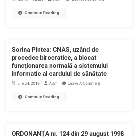
Continuă
Continue Reading
Lucrările
De
Soluţionare
A
Problemelor
Sorina Pintea: CNAS, uzând de
Apărute
În
procedee birocratice, a blocat
Funcţionarea
funcţionarea normală a sistemului
PIAS
informatic al cardului de sănătate
On
Iulie 24, 2019
Adm
Leave A Comment
Sorina
Continue Reading
Pintea:
CNAS,
Uzând
De
Procedee
ORDONANȚA nr. 124 din 29 august 1998
Birocratice,