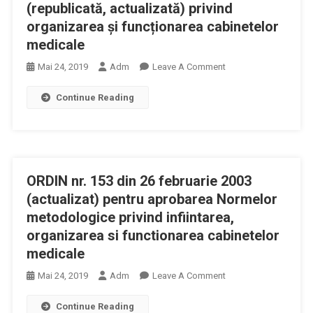
A
(republicată, actualizată) privind
Blocat
organizarea și funcționarea cabinetelor
Funcţionarea
medicale
Normală
On
Mai 24, 2019
Adm
Leave A Comment
A
ORDONANȚA
Sistemului
Continue Reading
Nr.
Informatic
124
Al
Din
Cardului
29
De
August
Sănătate
ORDIN nr. 153 din 26 februarie 2003
1998
(republicată,
(actualizat) pentru aprobarea Normelor
Actualizată)
metodologice privind infiintarea,
Privind
organizarea si functionarea cabinetelor
Organizarea
medicale
Și
Funcționarea
On
Mai 24, 2019
Adm
Leave A Comment
Cabinetelor
ORDIN
Continue Reading
Medicale
Nr.