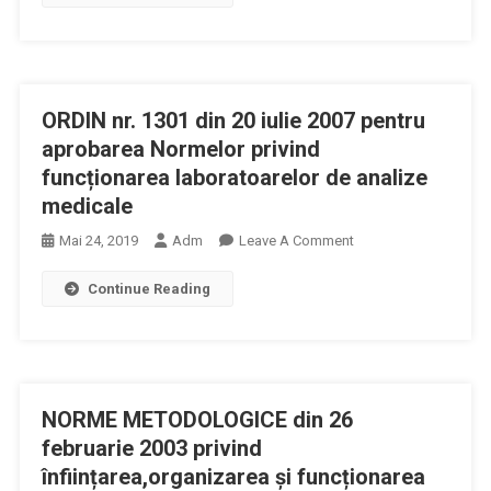
153
Din
26
Februarie
ORDIN nr. 1301 din 20 iulie 2007 pentru
2003
(actualizat)
aprobarea Normelor privind
Pentru
funcționarea laboratoarelor de analize
Aprobarea
medicale
Normelor
On
Mai 24, 2019
Adm
Leave A Comment
Metodologice
ORDIN
Privind
Continue Reading
Nr.
Infiintarea,
1301
Organizarea
Din
Si
20
Functionarea
Iulie
Cabinetelor
NORME METODOLOGICE din 26
2007
Medicale
Pentru
februarie 2003 privind
Aprobarea
înființarea,organizarea și funcționarea