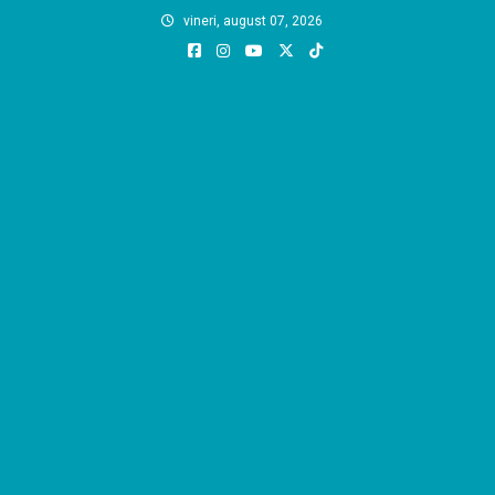
Skip
vineri, august 07, 2026
to
content