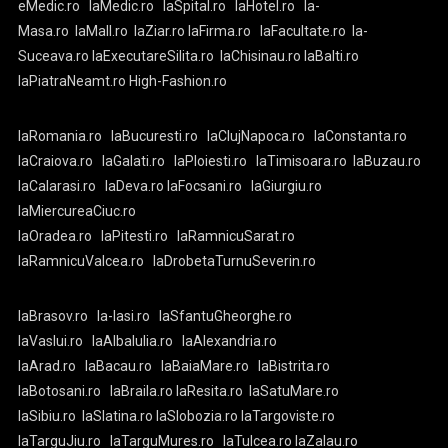
eMedic.ro
laMedic.ro
laSpital.ro
laHotel.ro
la-
Masa.ro
laMall.ro
laZiar.ro
laFirma.ro
laFacultate.ro
la-
Suceava.ro
laExecutareSilita.ro
laChisinau.ro
laBalti.ro
laPiatraNeamt.ro
High-Fashion.ro
laRomania.ro
laBucuresti.ro
laClujNapoca.ro
laConstanta.ro
laCraiova.ro
laGalati.ro
laPloiesti.ro
laTimisoara.ro
laBuzau.ro
laCalarasi.ro
laDeva.ro
laFocsani.ro
laGiurgiu.ro
laMiercureaCiuc.ro
laOradea.ro
laPitesti.ro
laRamnicuSarat.ro
laRamnicuValcea.ro
laDrobetaTurnuSeverin.ro
laBrasov.ro
la-Iasi.ro
laSfantuGheorghe.ro
laVaslui.ro
laAlbaIulia.ro
laAlexandria.ro
laArad.ro
laBacau.ro
laBaiaMare.ro
laBistrita.ro
laBotosani.ro
laBraila.ro
laResita.ro
laSatuMare.ro
laSibiu.ro
laSlatina.ro
laSlobozia.ro
laTargoviste.ro
laTarguJiu.ro
laTarguMures.ro
laTulcea.ro
laZalau.ro