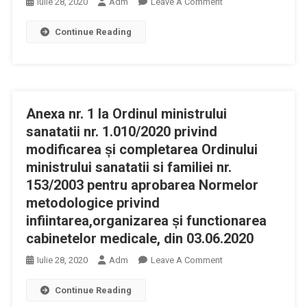
On
Iulie 28, 2020
Adm
Leave A Comment
Ministerului
Anexa
Sănătăţii
Continue Reading
Nr.
2
La
Ordinul
Ministrului
Anexa nr. 1 la Ordinul ministrului
Sanatatii
Nr.
sanatatii nr. 1.010/2020 privind
1.010/2020
modificarea și completarea Ordinului
Privind
ministrului sanatatii si familiei nr.
Modificarea
153/2003 pentru aprobarea Normelor
Și
metodologice privind
Completarea
infiintarea,organizarea și functionarea
Ordinului
cabinetelor medicale, din 03.06.2020
Ministrului
Sanatatii
On
Iulie 28, 2020
Adm
Leave A Comment
Si
Anexa
Familiei
Continue Reading
Nr.
Nr.
1