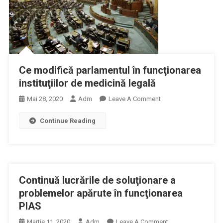
Normelor
Sanatatii
Metodologice
Si
Privind
Familiei
Infiintarea,organizare
Nr.153/2003
Și
Pentru
Functionarea
Aprobarea
Ce modifică parlamentul în funcţionarea
Cabinetelor
Normelor
instituţiilor de medicină legală
Medicale,
Metodologice
Din
On
Mai 28, 2020
Adm
Leave A Comment
Privind
03.06.2020
Ce
Infiintarea,organizare
Continue Reading
Modifică
Si
Parlamentul
Functionarea
În
Cabinetelor
Funcţionarea
Medicale
Instituţiilor
Continuă lucrările de soluţionare a
De
Medicină
problemelor apărute în funcţionarea
Legală
PIAS
On
Martie 11, 2020
Adm
Leave A Comment