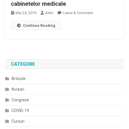
Normelor
cabinetelor medicale
Privind
On
Mai 24, 2019
Adm
Leave A Comment
Funcționarea
NORME
Laboratoarelor
Continue Reading
METODOLOGICE
De
Din
Analize
26
Medicale
Februarie
2003
Privind
CATEGORII
Înființarea,organizare
Și
Articole
Funcționarea
Cabinetelor
Avizari
Medicale
Congrese
COVID-19
Cursuri