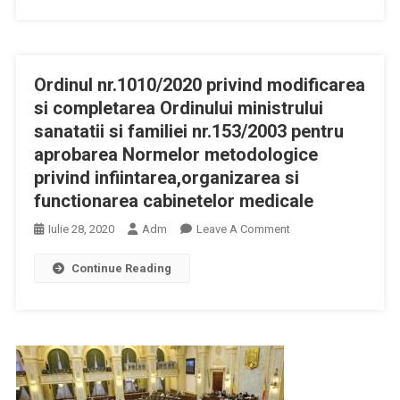
153/2003
La
Pentru
Ordinul
Aprobarea
Ministrului
Normelor
Ordinul nr.1010/2020 privind modificarea
Sanatatii
Metodologice
Nr.
si completarea Ordinului ministrului
Privind
1.010/2020
sanatatii si familiei nr.153/2003 pentru
Infiintarea,organizare
Privind
aprobarea Normelor metodologice
Și
Modificarea
privind infiintarea,organizarea si
Functionarea
Și
functionarea cabinetelor medicale
Cabinetelor
Completarea
Medicale,
Ordinului
On
Iulie 28, 2020
Adm
Leave A Comment
Din
Ministrului
Ordinul
03.06.2020
Sanatatii
Continue Reading
Nr.1010/2020
Si
Privind
Familiei
Modificarea
Nr.
Si
153/2003
Completarea
Pentru
Ordinului
Aprobarea
Ministrului