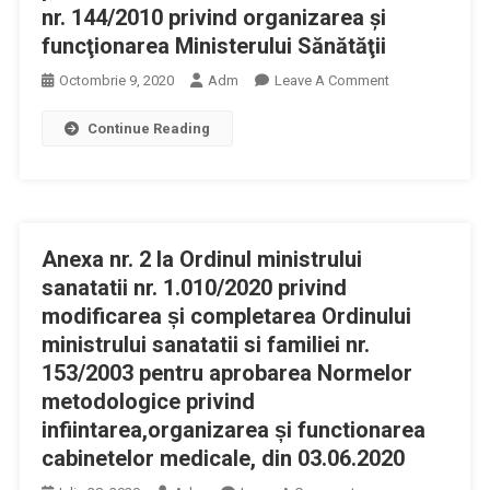
nr. 144/2010 privind organizarea şi
funcţionarea Ministerului Sănătăţii
On
Octombrie 9, 2020
Adm
Leave A Comment
A
Continue Reading
Fost
Aprobată
Hotărârea
De
Guvern
Anexa nr. 2 la Ordinul ministrului
Pentru
Modificarea
sanatatii nr. 1.010/2020 privind
Hotărârii
modificarea și completarea Ordinului
Guvernului
ministrului sanatatii si familiei nr.
Nr.
153/2003 pentru aprobarea Normelor
144/2010
metodologice privind
Privind
infiintarea,organizarea și functionarea
Organizarea
cabinetelor medicale, din 03.06.2020
Şi
Funcţionarea