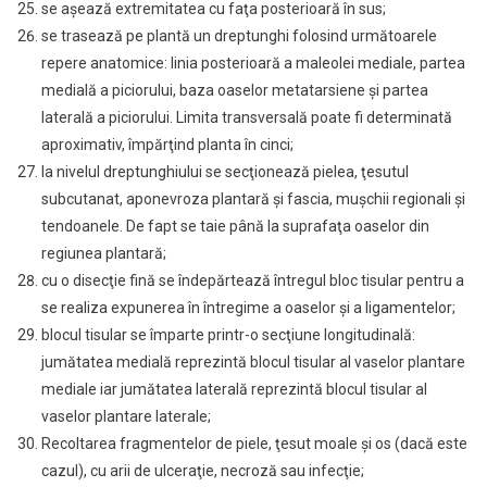
se aşează extremitatea cu faţa posterioară în sus;
se trasează pe plantă un dreptunghi folosind următoarele
repere anatomice: linia posterioară a maleolei mediale, partea
medială a piciorului, baza oaselor metatarsiene şi partea
laterală a piciorului. Limita transversală poate fi determinată
aproximativ, împărţind planta în cinci;
la nivelul dreptunghiului se secţionează pielea, ţesutul
subcutanat, aponevroza plantară şi fascia, muşchii regionali şi
tendoanele. De fapt se taie până la suprafaţa oaselor din
regiunea plantară;
cu o disecţie fină se îndepărtează întregul bloc tisular pentru a
se realiza expunerea în întregime a oaselor şi a ligamentelor;
blocul tisular se împarte printr-o secţiune longitudinală:
jumătatea medială reprezintă blocul tisular al vaselor plantare
mediale iar jumătatea laterală reprezintă blocul tisular al
vaselor plantare laterale;
Recoltarea fragmentelor de piele, ţesut moale şi os (dacă este
cazul), cu arii de ulceraţie, necroză sau infecţie;