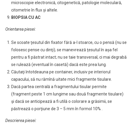
microscopie electronică, citogenetică, patologie moleculară,
citometrie în flux şi altele.
BIOPSIA CU AC
Orientarea piesei:
Se scoate ţesutul din fixator fără a-l stoarce, cu o pensă (nu se
folosesc pense cu dinţi); se manevrează ţesutul în aşa fel
pentru a fi păstrat intact; nu se taie transversal, ci mai degrabă
se rulează (eventual în casetă) dacă este prea lung.
Căutaţi întotdeauna pe container, inclusiv pe interiorul
capacului, să nu rămînă uitate mici fragmente tisulare.
Dacă partea centrală a fragmentului tisular permite
(fragment peste 1 cm lungime sau două fragmente tisulare)
şi dacă se anticipează a fi utilă o colorare a grăsimii, se
păstrează o porţiune de 3 – 5 mm în formol 10% .
Descrierea piesei: