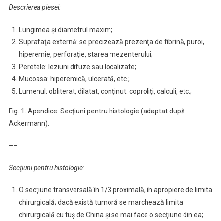
Descrierea piesei:
Lungimea şi diametrul maxim;
Suprafaţa externă: se precizează prezenţa de fibrină, puroi,
hiperemie, perforaţie, starea mezenterului;
Peretele: leziuni difuze sau localizate;
Mucoasa: hiperemică, ulcerată, etc.;
Lumenul: obliterat, dilatat, conţinut: coproliţi, calculi, etc.;
Fig. 1. Apendice. Secţiuni pentru histologie (adaptat după
Ackermann).
––
Secţiuni pentru histologie:
O secţiune transversală în 1/3 proximală, în apropiere de limita
chirurgicală; dacă există tumoră se marchează limita
chirurgicală cu tuş de China şi se mai face o secţiune din ea;