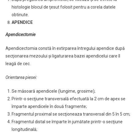
histologie blocul de ţesut folosit pentru a corela datele
obtinute.
APENDICE
Apendicectomie
Apendicectomia constă în extirparea întregului apendice după
secţionarea mezoului şi ligaturarea bazei apendicelui care îl
leagă de cec.
Orientarea piesei:
Se măsoară apendicele (lungime, grosime);
Printr-o secţiune transversală efectuată la 2 cm de apex se
împarte apendicele în două fragmente;
Fragmentul proximal se secţioneaza transversal din 5 în 5 cm;
Fragmentul distal se împarte în jumătate printr-o secţiune
longitudinală;