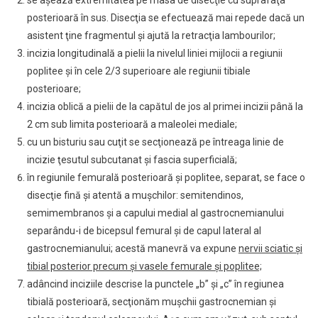
se aşează extremitatea pe masa de disecţie cu suprafaţa
posterioară în sus. Disecţia se efectuează mai repede dacă un
asistent ţine fragmentul şi ajută la retracţia lambourilor;
incizia longitudinală a pielii la nivelul liniei mijlocii a regiunii
poplitee şi în cele 2/3 superioare ale regiunii tibiale
posterioare;
incizia oblică a pielii de la capătul de jos al primei incizii până la
2 cm sub limita posterioară a maleolei mediale;
cu un bisturiu sau cuţit se secţionează pe întreaga linie de
incizie ţesutul subcutanat şi fascia superficială;
în regiunile femurală posterioară şi poplitee, separat, se face o
disecţie fină şi atentă a muşchilor: semitendinos,
semimembranos şi a capului medial al gastrocnemianului
separându-i de bicepsul femural şi de capul lateral al
gastrocnemianului; acestă manevră va expune
nervii sciatic şi
tibial posterior precum şi vasele femurale şi poplitee;
adâncind inciziile descrise la punctele „b” şi „c” în regiunea
tibială posterioară, secţionăm muşchii gastrocnemian şi