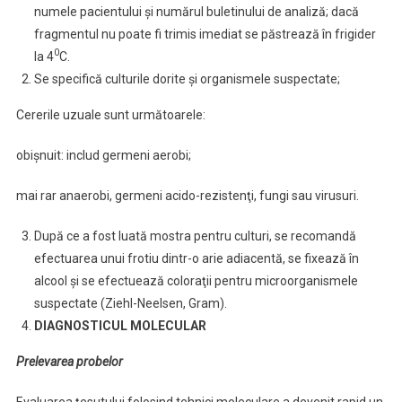
numele pacientului şi numărul buletinului de analiză; dacă
fragmentul nu poate fi trimis imediat se păstrează în frigider
0
la 4
C.
Se specifică culturile dorite şi organismele suspectate;
Cererile uzuale sunt următoarele:
obişnuit: includ germeni aerobi;
mai rar anaerobi, germeni acido-rezistenţi, fungi sau virusuri.
După ce a fost luată mostra pentru culturi, se recomandă
efectuarea unui frotiu dintr-o arie adiacentă, se fixează în
alcool şi se efectuează coloraţii pentru microorganismele
suspectate (Ziehl-Neelsen, Gram).
DIAGNOSTICUL MOLECULAR
Prelevarea probelor