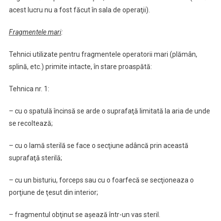
acest lucru nu a fost făcut în sala de operaţii).
Fragmentele mari
:
Tehnici utilizate pentru fragmentele operatorii mari (plămân,
splină, etc.) primite intacte, în stare proaspătă:
Tehnica nr. 1:
– cu o spatulă încinsă se arde o suprafaţă limitată la aria de unde
se recoltează;
– cu o lamă sterilă se face o secţiune adâncă prin această
suprafaţă sterilă;
– cu un bisturiu, forceps sau cu o foarfecă se secţioneaza o
porţiune de ţesut din interior;
– fragmentul obţinut se aşează într-un vas steril.