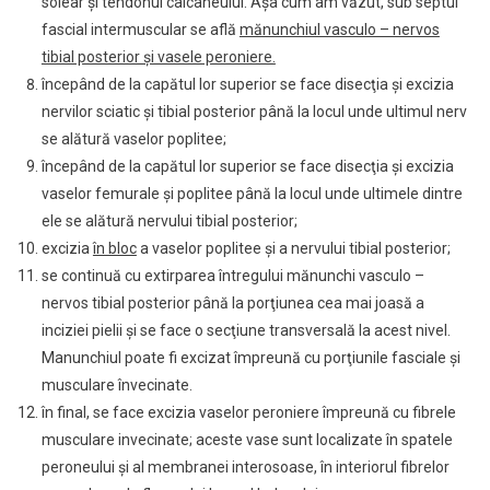
solear şi tendonul calcaneului. Aşa cum am văzut, sub septul
fascial intermuscular se află
mănunchiul vasculo – nervos
tibial posterior şi vasele peroniere.
începând de la capătul lor superior se face disecţia şi excizia
nervilor sciatic şi tibial posterior până la locul unde ultimul nerv
se alătură vaselor poplitee;
începând de la capătul lor superior se face disecţia şi excizia
vaselor femurale şi poplitee până la locul unde ultimele dintre
ele se alătură nervului tibial posterior;
excizia
în bloc
a vaselor poplitee şi a nervului tibial posterior;
se continuă cu extirparea întregului mănunchi vasculo –
nervos tibial posterior până la porţiunea cea mai joasă a
inciziei pielii şi se face o secţiune transversală la acest nivel.
Manunchiul poate fi excizat împreună cu porţiunile fasciale şi
musculare învecinate.
în final, se face excizia vaselor peroniere împreună cu fibrele
musculare invecinate; aceste vase sunt localizate în spatele
peroneului şi al membranei interosoase, în interiorul fibrelor