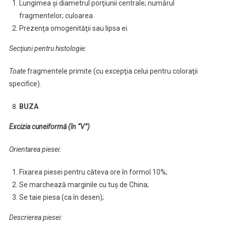
Lungimea şi diametrul porţiunii centrale; numărul
fragmentelor; culoarea.
Prezenţa omogenităţii sau lipsa ei.
Secţiuni pentru histologie:
Toate
fragmentele primite (cu excepţia celui pentru coloraţii
specifice).
BUZA
Excizia cuneiformă (în “V”)
Orientarea piesei:
Fixarea piesei pentru câteva ore în formol 10%;
Se marchează marginile cu tuş de China;
Se taie piesa (ca în desen);
Descrierea piesei: