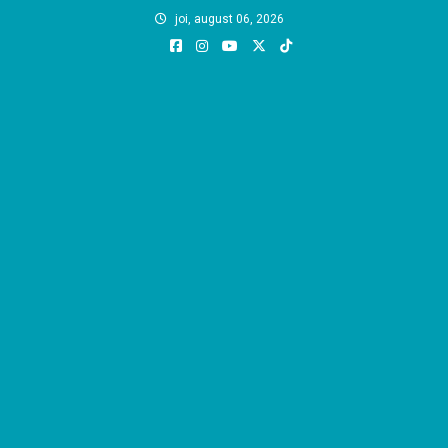
Skip
joi, august 06, 2026
to
content