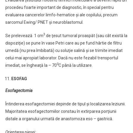
Evaluarea ţesutului folosind tehnici moleculare a devenit rapid un
procedeu foarte important de diagnostic, în special pentru
evaluarea cancerelor limfo-hematice şi ale copilului, precum
sarcomul Ewing/ PNET şi neuroblastomul.
3
Se prelevează 1 cm
de ţesut tumoral proaspăt (sau cât există la
dispoziţie) se pune în vase Petri care au pe fund hârtie de filtru
umedă (nu prea îmbibată) cu soluţie salină şi se trimite imediat
celui mai apropiat laborator. Dacă nu este fezabil trensportul
0
imediat, se îngheaţă la – 70
C până la utilizare.
ESOFAG
Esofagectomia
Întinderea esofagectomiei depinde de tipul şi localizarea leziunii.
Majoritatea esofagectomiilor constau în extirparea porţiunii
distale a organului urmată de anastomoza eso – gastrică.
Orientarea piesei: