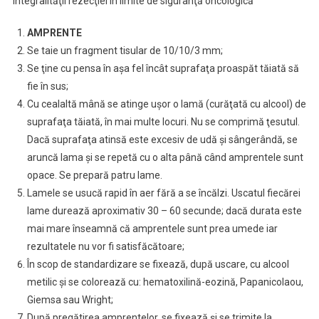
integralităţii rezecţiei în limite de siguranţă oncologică
AMPRENTE
Se taie un fragment tisular de 10/10/3 mm;
Se ţine cu pensa în aşa fel încât suprafaţa proaspăt tăiată să
fie în sus;
Cu cealaltă mână se atinge uşor o lamă (curăţată cu alcool) de
suprafaţa tăiată, în mai multe locuri. Nu se comprimă ţesutul.
Dacă suprafaţa atinsă este excesiv de udă şi sângerândă, se
aruncă lama şi se repetă cu o alta până când amprentele sunt
opace. Se prepară patru lame.
Lamele se usucă rapid în aer fără a se încălzi. Uscatul fiecărei
lame durează aproximativ 30 – 60 secunde; dacă durata este
mai mare înseamnă că amprentele sunt prea umede iar
rezultatele nu vor fi satisfăcătoare;
În scop de standardizare se fixează, după uscare, cu alcool
metilic şi se colorează cu: hematoxilină-eozină, Papanicolaou,
Giemsa sau Wright;
După pregătirea amprentelor, se fixează şi se trimite la