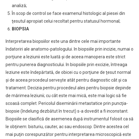
analiză;
În scop de control se face examenul histologic al piesei din
ţesutul apropiat celui recoltat pentru statusul hormonal;
BIOPSIA
Interpretarea biopsiilor este una dintre cele mai importante
îndatoriri ale anatomo-patologului. In biopsiile prin incizie, numai o
porţiune a leziunii este luată şi de aceea manopera este strict
pentru punerea diagnosticului. In biopsiile prin excizie, întreaga
leziune este îndepărtată, de obicei cu o porţiune de ţesut normal
şi de aceea procedeul serveşte atât pentru diagnostic cât şi ca
tratament. Decizia pentru procedeul ales pentru biopsie depinde
de mărimea leziunii; cu cât este mai mică, este mai logic să fie
scoasă complet. Pericolul diseminării metastatice prin puncţia-
biopsie (îndelung dezbătut în trecut) s-a dovedit a fi inconstant.
Biopsiile se clasifică de asemenea după instrumentul folosit ca să
le obţinem: bisturiu, cauter, ac sau endoscop. Dintre acestea cel
mai puţin corespunzător pentru interpretarea microscopică este