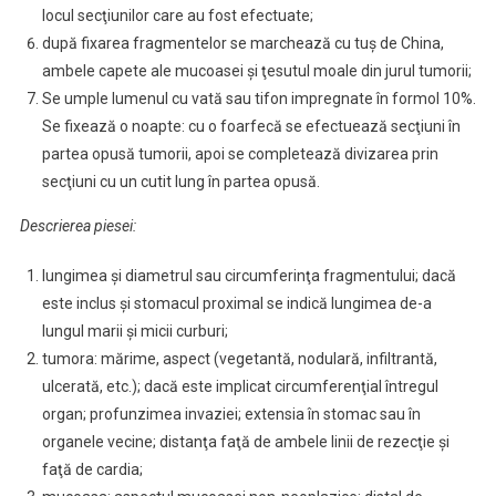
locul secţiunilor care au fost efectuate;
după fixarea fragmentelor se marchează cu tuş de China,
ambele capete ale mucoasei şi ţesutul moale din jurul tumorii;
Se umple lumenul cu vată sau tifon impregnate în formol 10%.
Se fixează o noapte: cu o foarfecă se efectuează secţiuni în
partea opusă tumorii, apoi se completează divizarea prin
secţiuni cu un cutit lung în partea opusă.
Descrierea piesei:
lungimea şi diametrul sau circumferinţa fragmentului; dacă
este inclus şi stomacul proximal se indică lungimea de-a
lungul marii şi micii curburi;
tumora: mărime, aspect (vegetantă, nodulară, infiltrantă,
ulcerată, etc.); dacă este implicat circumferenţial întregul
organ; profunzimea invaziei; extensia în stomac sau în
organele vecine; distanţa faţă de ambele linii de rezecţie şi
faţă de cardia;