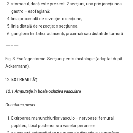
stomacul, dacă este prezent: 2 secţiuni, una prin joncţiunea
gastro – esofagiană;
linia proximală de rezecţie: o secţiune;
linia distală de rezecţie: o secţiunea
ganglionii limfatici: adiacenţi, proximali sau distali de tumoră.
–––––
Fig. 3. Esofagectomie. Secţiuni pentru histologie (adaptat după
Ackermann).
EXTREMITĂŢI
12.1 Amputaţia în boala ocluzivă vasculară
Orientarea piesei:
Extirparea mănunchiurilor vasculo – nervoase: femural,
popliteu, tibial posterior şi a vaselor peroniere: