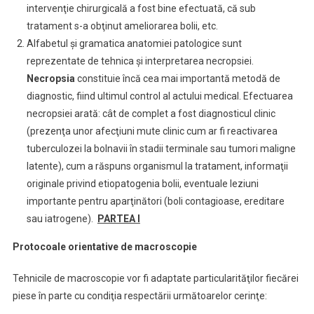
intervenţie chirurgicală a fost bine efectuată, că sub
tratament s-a obţinut ameliorarea bolii, etc.
Alfabetul şi gramatica anatomiei patologice sunt
reprezentate de tehnica şi interpretarea necropsiei.
Necropsia
constituie încă cea mai importantă metodă de
diagnostic, fiind ultimul control al actului medical. Efectuarea
necropsiei arată: cât de complet a fost diagnosticul clinic
(prezenţa unor afecţiuni mute clinic cum ar fi reactivarea
tuberculozei la bolnavii în stadii terminale sau tumori maligne
latente), cum a răspuns organismul la tratament, informaţii
originale privind etiopatogenia bolii, eventuale leziuni
importante pentru aparţinători (boli contagioase, ereditare
sau iatrogene).
PARTEA I
Protocoale orientative de macroscopie
Tehnicile de macroscopie vor fi adaptate particularităţilor fiecărei
piese în parte cu condiţia respectării următoarelor cerinţe: