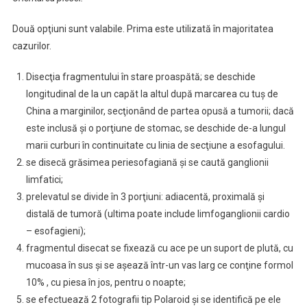
Două opţiuni sunt valabile. Prima este utilizată în majoritatea
cazurilor.
Disecţia fragmentului în stare proaspătă; se deschide
longitudinal de la un capăt la altul după marcarea cu tuş de
China a marginilor, secţionând de partea opusă a tumorii; dacă
este inclusă şi o porţiune de stomac, se deschide de-a lungul
marii curburi în continuitate cu linia de secţiune a esofagului.
se disecă grăsimea periesofagiană şi se caută ganglionii
limfatici;
prelevatul se divide în 3 porţiuni: adiacentă, proximală şi
distală de tumoră (ultima poate include limfoganglionii cardio
– esofagieni);
fragmentul disecat se fixează cu ace pe un suport de plută, cu
mucoasa în sus şi se aşează într-un vas larg ce conţine formol
10% , cu piesa în jos, pentru o noapte;
se efectuează 2 fotografii tip Polaroid şi se identifică pe ele