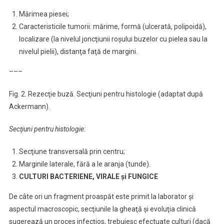
Mărimea piesei;
Caracteristicile tumorii: mărime, formă (ulcerată, polipoidă),
localizare (la nivelul joncţiunii roşului buzelor cu pielea sau la
nivelul pielii), distanţa faţă de margini.
–––
Fig. 2. Rezecţie buză. Secţiuni pentru histologie (adaptat după
Ackermann).
Secţiuni pentru histologie:
Secţiune transversală prin centru;
Marginile laterale, fără a le aranja (tunde).
CULTURI BACTERIENE, VIRALE şi FUNGICE
De câte ori un fragment proaspăt este primit la laborator şi
aspectul macroscopic, secţiunile la gheaţă şi evoluţia clinică
sugerează un proces infecţios, trebuiesc efectuate culturi (dacă