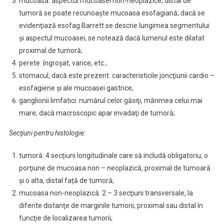
mucoasa: aspectul mucoasei non-neoplazice; distal de
tumoră se poate recunoaşte mucoasa esofagiană; dacă se
evidenţiază esofag Barrett se descrie lungimea segmentului
şi aspectul mucoasei; se notează dacă lumenul este dilatat
proximal de tumoră;
perete: îngroşat, varice, etc.;
stomacul, dacă este prezent: caracteristicile joncţiunii cardio –
esofagiene şi ale mucoasei gastrice;
ganglionii limfatici: numărul celor găsiţi, mărimea celui mai
mare; dacă macroscopic apar invadaţi de tumoră;
Secţiuni pentru histologie:
tumoră: 4 secţiuni longitudinale care să includă obligatoriu, o
porţiune de mucoasa non – neoplazică, proximal de tumoară
şi o alta, distal faţă de tumoră;
mucoasa non-neoplazică: 2 – 3 secţiuni transversale, la
diferite distanţe de marginile tumorii, proximal sau distal în
funcţie de localizarea tumorii;