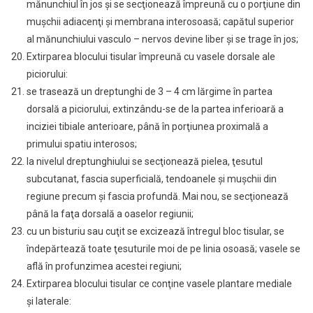
mănunchiul în jos şi se secţionează împreună cu o porţiune din
muşchii adiacenţi şi membrana interosoasă; capătul superior
al mănunchiului vasculo – nervos devine liber şi se trage în jos;
Extirparea blocului tisular împreună cu vasele dorsale ale
piciorului:
se trasează un dreptunghi de 3 – 4 cm lărgime în partea
dorsală a piciorului, extinzându-se de la partea inferioară a
inciziei tibiale anterioare, până în porţiunea proximală a
primului spatiu interosos;
la nivelul dreptunghiului se secţionează pielea, ţesutul
subcutanat, fascia superficială, tendoanele şi muşchii din
regiune precum şi fascia profundă. Mai nou, se secţionează
până la faţa dorsală a oaselor regiunii;
cu un bisturiu sau cuţit se excizează întregul bloc tisular, se
îndepărtează toate ţesuturile moi de pe linia osoasă; vasele se
află în profunzimea acestei regiuni;
Extirparea blocului tisular ce conţine vasele plantare mediale
şi laterale: