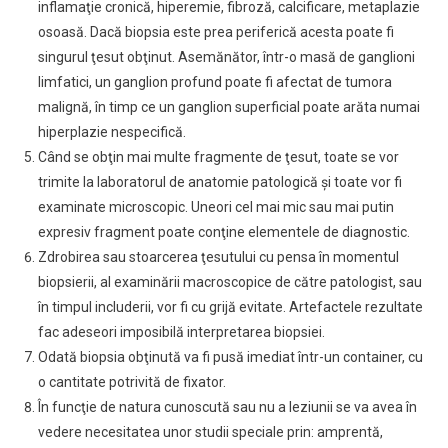
inflamaţie cronică, hiperemie, fibroză, calcificare, metaplazie
osoasă. Dacă biopsia este prea periferică acesta poate fi
singurul ţesut obţinut. Asemănător, într-o masă de ganglioni
limfatici, un ganglion profund poate fi afectat de tumora
malignă, în timp ce un ganglion superficial poate arăta numai
hiperplazie nespecifică.
Când se obţin mai multe fragmente de ţesut, toate se vor
trimite la laboratorul de anatomie patologică şi toate vor fi
examinate microscopic. Uneori cel mai mic sau mai putin
expresiv fragment poate conţine elementele de diagnostic.
Zdrobirea sau stoarcerea ţesutului cu pensa în momentul
biopsierii, al examinării macroscopice de către patologist, sau
în timpul includerii, vor fi cu grijă evitate. Artefactele rezultate
fac adeseori imposibilă interpretarea biopsiei.
Odată biopsia obţinută va fi pusă imediat într-un container, cu
o cantitate potrivită de fixator.
În funcţie de natura cunoscută sau nu a leziunii se va avea în
vedere necesitatea unor studii speciale prin: amprentă,