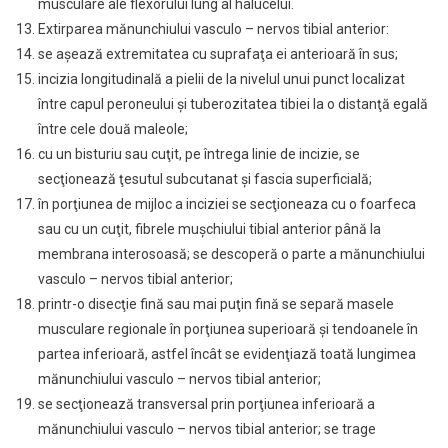
musculare ale flexorului lung al halucelui.
Extirparea mănunchiului vasculo – nervos tibial anterior:
se aşează extremitatea cu suprafaţa ei anterioară în sus;
incizia longitudinală a pielii de la nivelul unui punct localizat
între capul peroneului şi tuberozitatea tibiei la o distanţă egală
între cele două maleole;
cu un bisturiu sau cuţit, pe întrega linie de incizie, se
secţionează ţesutul subcutanat şi fascia superficială;
în porţiunea de mijloc a inciziei se secţioneaza cu o foarfeca
sau cu un cuţit, fibrele muşchiului tibial anterior până la
membrana interosoasă; se descoperă o parte a mănunchiului
vasculo – nervos tibial anterior;
printr-o disecţie fină sau mai puţin fină se separă masele
musculare regionale în porţiunea superioară şi tendoanele în
partea inferioară, astfel încât se evidenţiază toată lungimea
mănunchiului vasculo – nervos tibial anterior;
se secţionează transversal prin porţiunea inferioară a
mănunchiului vasculo – nervos tibial anterior; se trage