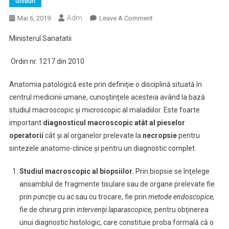
Ghiduri
Adm
On
Mai 6, 2019
Leave A Comment
Tehnici
Ministerul Sanatatii
De
Prelevare,
Ordin nr. 1217 din 2010
Fixare,
Transport
Anatomia patologică este prin definiţie o disciplină situată în
Si
centrul medicinii umane, cunoştinţele acesteia având la bază
Punere
studiul macroscopic şi microscopic al maladiilor. Este foarte
In
important
diagnosticul macroscopic atât al pieselor
Lucru
operatorii
cât şi al organelor prelevate la
necropsie
A
pentru
Biopsiilor
sintezele anatomo-clinice şi pentru un diagnostic complet.
Si
Pieselor
Studiul macroscopic al biopsiilor.
Prin biopsie se înţelege
Chirurgicale
ansamblul de fragmente tisulare sau de organe prelevate fie
prin
puncţie
cu ac sau cu trocare, fie prin
metode endoscopice,
fie de chirurg prin
intervenţii laparascopice,
pentru obţinerea
unui diagnostic histologic, care constituie proba formală că o