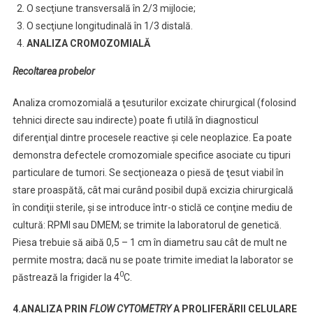
O secţiune transversală în 2/3 mijlocie;
O secţiune longitudinală în 1/3 distală.
ANALIZA CROMOZOMIALĂ
Recoltarea probelor
Analiza cromozomială a ţesuturilor excizate chirurgical (folosind
tehnici directe sau indirecte) poate fi utilă în diagnosticul
diferenţial dintre procesele reactive şi cele neoplazice. Ea poate
demonstra defectele cromozomiale specifice asociate cu tipuri
particulare de tumori. Se secţioneaza o piesă de ţesut viabil în
stare proaspătă, cât mai curând posibil după excizia chirurgicală
în condiţii sterile, şi se introduce într-o sticlă ce conţine mediu de
cultură: RPMI sau DMEM; se trimite la laboratorul de genetică.
Piesa trebuie să aibă 0,5 – 1 cm în diametru sau cât de mult ne
permite mostra; dacă nu se poate trimite imediat la laborator se
0
păstrează la frigider la 4
C.
4.ANALIZA PRIN
FLOW CYTOMETRY
A PROLIFERĂRII CELULARE