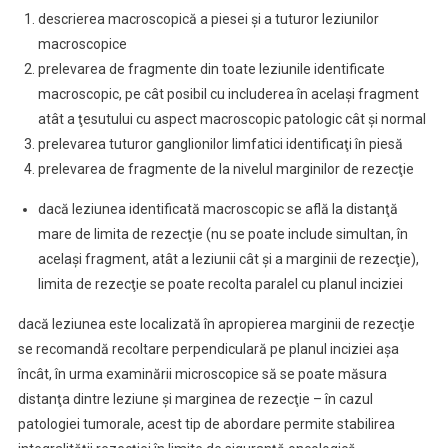
descrierea macroscopică a piesei şi a tuturor leziunilor
macroscopice
prelevarea de fragmente din toate leziunile identificate
macroscopic, pe cât posibil cu includerea în acelaşi fragment
atât a ţesutului cu aspect macroscopic patologic cât şi normal
prelevarea tuturor ganglionilor limfatici identificaţi în piesă
prelevarea de fragmente de la nivelul marginilor de rezecţie
dacă leziunea identificată macroscopic se află la distanţă
mare de limita de rezecţie (nu se poate include simultan, în
acelaşi fragment, atât a leziunii cât şi a marginii de rezecţie),
limita de rezecţie se poate recolta paralel cu planul inciziei
dacă leziunea este localizată în apropierea marginii de rezecţie
se recomandă recoltare perpendiculară pe planul inciziei aşa
încât, în urma examinării microscopice să se poate măsura
distanţa dintre leziune şi marginea de rezecţie – în cazul
patologiei tumorale, acest tip de abordare permite stabilirea