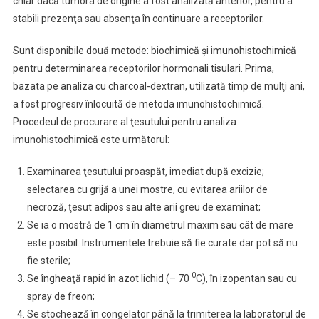
chiar dacă tumora de origine a fost analizată anterior, pentru a
stabili prezenţa sau absenţa în continuare a receptorilor.
Sunt disponibile două metode: biochimică şi imunohistochimică
pentru determinarea receptorilor hormonali tisulari. Prima,
bazata pe analiza cu charcoal-dextran, utilizată timp de mulţi ani,
a fost progresiv înlocuită de metoda imunohistochimică.
Procedeul de procurare al ţesutului pentru analiza
imunohistochimică este următorul:
Examinarea ţesutului proaspăt, imediat după excizie;
selectarea cu grijă a unei mostre, cu evitarea ariilor de
necroză, ţesut adipos sau alte arii greu de examinat;
Se ia o mostră de 1 cm în diametrul maxim sau cât de mare
este posibil. Instrumentele trebuie să fie curate dar pot să nu
fie sterile;
0
Se îngheaţă rapid în azot lichid (– 70
C), în izopentan sau cu
spray de freon;
Se stochează în congelator până la trimiterea la laboratorul de