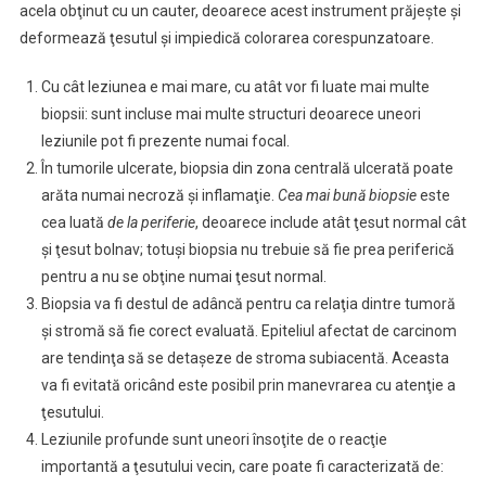
acela obţinut cu un cauter, deoarece acest instrument prăjeşte şi
deformează ţesutul şi impiedică colorarea corespunzatoare.
Cu cât leziunea e mai mare, cu atât vor fi luate mai multe
biopsii: sunt incluse mai multe structuri deoarece uneori
leziunile pot fi prezente numai focal.
În tumorile ulcerate, biopsia din zona centrală ulcerată poate
arăta numai necroză şi inflamaţie.
Cea mai bună biopsie
este
cea luată
de la periferie
, deoarece include atât ţesut normal cât
şi ţesut bolnav; totuşi biopsia nu trebuie să fie prea periferică
pentru a nu se obţine numai ţesut normal.
Biopsia va fi destul de adâncă pentru ca relaţia dintre tumoră
şi stromă să fie corect evaluată. Epiteliul afectat de carcinom
are tendinţa să se detaşeze de stroma subiacentă. Aceasta
va fi evitată oricând este posibil prin manevrarea cu atenţie a
ţesutului.
Leziunile profunde sunt uneori însoţite de o reacţie
importantă a ţesutului vecin, care poate fi caracterizată de: