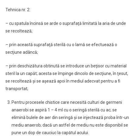
Tehnica nr. 2:
– cu spatula încinsă se arde o suprafaţă limitată la aria de unde
se recoltează;
– prin această suprafaţă sterilă cu o lamă se efectuează o
secţiune adâncă;
– prin deschizătura obtinută se introduce un beţisor cu material
steril la un capăt; acesta se împinge dincolo de secţiune, în ţesut,
se recoltează şi se aşează apoi în mediul adecvat pentru a fi
transportat;
Pentru procesele chistice care necesită culturi de germeni
anaerobi se aspiră 1 – 4 ml cu o seringă sterilă cu ac; se
elimină bulele de aer din seringă şi se injectează proba într-un
mediu anaerob; dacă un astfel de mediu nu este disponibil se
pune un dop de cauciuc la capătul acului.