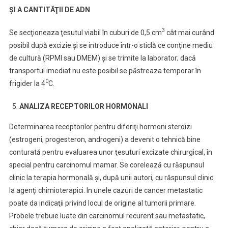
ŞI A CANTITĂŢII DE ADN
3
Se secţioneaza ţesutul viabil în cuburi de 0,5 cm
cât mai curând
posibil după excizie şi se introduce într-o sticlă ce conţine mediu
de cultură (RPMI sau DMEM) şi se trimite la laborator; dacă
transportul imediat nu este posibil se păstreaza temporar în
0
frigider la 4
C.
ANALIZA RECEPTORILOR HORMONALI
Determinarea receptorilor pentru diferiţi hormoni steroizi
(estrogeni, progesteron, androgeni) a devenit o tehnică bine
conturată pentru evaluarea unor ţesuturi excizate chirurgical, în
special pentru carcinomul mamar. Se corelează cu răspunsul
clinic la terapia hormonală şi, după unii autori, cu răspunsul clinic
la agenţi chimioterapici. In unele cazuri de cancer metastatic
poate da indicaţii privind locul de origine al tumorii primare.
Probele trebuie luate din carcinomul recurent sau metastatic,