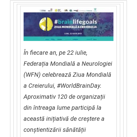
Mondiala
A
Creierului
În fiecare an, pe 22 iulie,
Federa
ț
ia Mondială a Neurologiei
(WFN) celebrează Ziua Mondială
a Creierului, #WorldBrainDay.
Aproximativ 120 de organiza
ț
ii
din întreaga lume participă la
această ini
ț
iativă de cre
ș
tere a
con
ș
tientizării sănătă
ț
ii