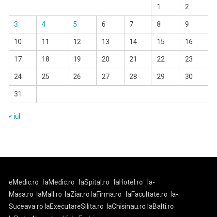
1
2
3
4
5
6
7
8
9
10
11
12
13
14
15
16
17
18
19
20
21
22
23
24
25
26
27
28
29
30
31
« iul.
eMedic.ro
laMedic.ro
laSpital.ro
laHotel.ro
la-
Masa.ro
laMall.ro
laZiar.ro
laFirma.ro
laFacultate.ro
la-
Suceava.ro
laExecutareSilita.ro
laChisinau.ro
laBalti.ro