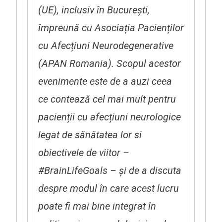
(UE), inclusiv în Bucure
ș
ti,
împreună cu Asocia
ț
ia Pacien
ț
ilor
cu Afec
ț
iuni Neurodegenerative
(APAN Romania). Scopul acestor
evenimente este de a auzi ceea
ce contează cel mai mult pentru
pacien
ț
ii cu afec
ț
iuni neurologice
legat de sănătatea lor si
obiectivele de viitor –
#BrainLifeGoals –
ș
i de a discuta
despre modul în care acest lucru
poate fi mai bine integrat în