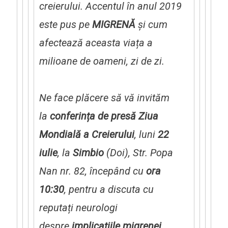
creierului. Accentul în anul 2019
este pus pe
MIGRENĂ
ș
i cum
afectează aceasta via
ț
a a
milioane de oameni, zi de zi.
Ne face plăcere să vă invităm
la
conferin
ț
a de presă
Ziua
Mondială a Creierului
, luni
22
iulie
, la
Simbio
(Doi), Str. Popa
Nan nr. 82, începând cu
ora
10:30
, pentru a discuta cu
reputați neurologi
despre
implica
ț
iile migrenei,