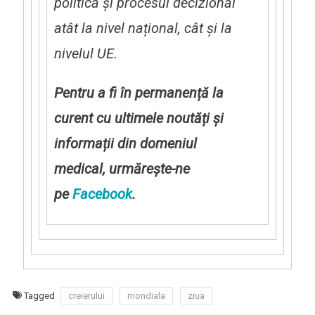
politica
ș
i procesul decizional
atât la nivel na
ț
ional, cât
ș
i la
nivelul UE.
Pentru a fi în permanență la
curent cu ultimele noutăți și
informații din domeniul
medical, urmărește-ne
pe
Facebook
.
Tagged
creierului
mondiala
ziua