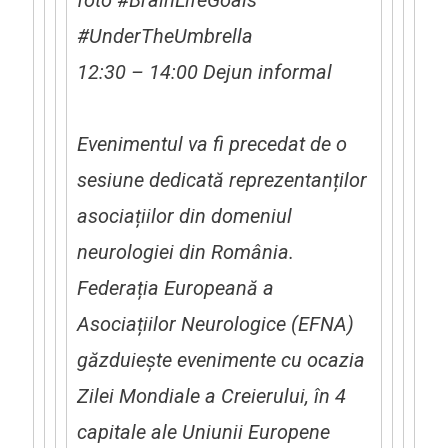
#UnderTheUmbrella
12:30 – 14:00 Dejun informal
Evenimentul va fi precedat de o
sesiune dedicată reprezentan
ț
ilor
asocia
ț
iilor din domeniul
neurologiei din România.
Federa
ț
ia Europeană a
Asocia
ț
iilor Neurologice (EFNA)
găzduie
ș
te evenimente cu ocazia
Zilei Mondiale a Creierului, în 4
capitale ale Uniunii Europene