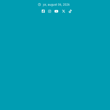
Skip
joi, august 06, 2026
to
content