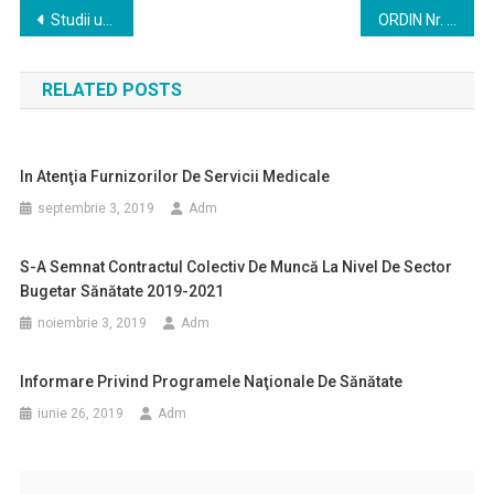
Navigare
Studii universitare de doctorat Universitatea de Medicina si Farmacie „Iuliu Hatieganu” Cluj-Napoca
ORDIN Nr. 6102/2016 din 15 decembrie 2016 pentru aprobarea Metodologiei-cadru privind organizarea admiterii în ciclurile de studii universitare de licenţă, de master şi de doctorat
în
RELATED POSTS
articole
In Atenţia Furnizorilor De Servicii Medicale
septembrie 3, 2019
Adm
S-A Semnat Contractul Colectiv De Muncă La Nivel De Sector
Bugetar Sănătate 2019-2021
noiembrie 3, 2019
Adm
Informare Privind Programele Naţionale De Sănătate
iunie 26, 2019
Adm