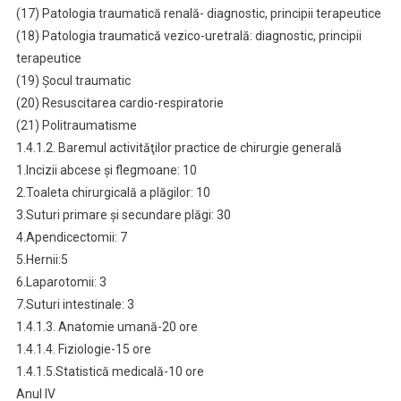
(17) Patologia traumatică renală- diagnostic, principii terapeutice
(18) Patologia traumatică vezico-uretrală: diagnostic, principii
terapeutice
(19) Şocul traumatic
(20) Resuscitarea cardio-respiratorie
(21) Politraumatisme
1.4.1.2. Baremul activităţilor practice de chirurgie generală
1.Incizii abcese şi flegmoane: 10
2.Toaleta chirurgicală a plăgilor: 10
3.Suturi primare şi secundare plăgi: 30
4.Apendicectomii: 7
5.Hernii:5
6.Laparotomii: 3
7.Suturi intestinale: 3
1.4.1.3. Anatomie umană-20 ore
1.4.1.4. Fiziologie-15 ore
1.4.1.5.Statistică medicală-10 ore
Anul IV