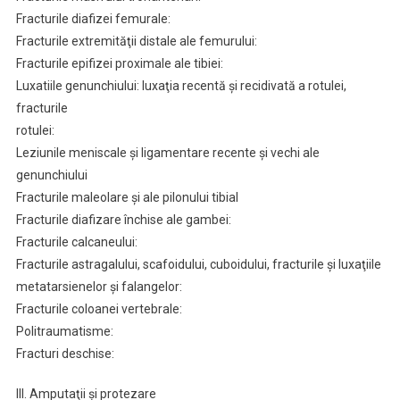
Fracturile diafizei femurale:
Fracturile extremităţii distale ale femurului:
Fracturile epifizei proximale ale tibiei:
Luxatiile genunchiului: luxaţia recentă şi recidivată a rotulei,
fracturile
rotulei:
Leziunile meniscale şi ligamentare recente şi vechi ale
genunchiului
Fracturile maleolare şi ale pilonului tibial
Fracturile diafizare închise ale gambei:
Fracturile calcaneului:
Fracturile astragalului, scafoidului, cuboidului, fracturile şi luxaţiile
metatarsienelor şi falangelor:
Fracturile coloanei vertebrale:
Politraumatisme:
Fracturi deschise:
III. Amputaţii şi protezare