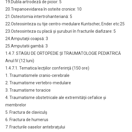
19.Dubla artrodeză de picior: 5
20.Trepanoevidarea în osteite cronice: 10
21.Osteotomia intertrohanteriană: 5
22.Osteosinteza cu tije centro-medulare Kuntscher, Ender etc:25
23.Osteosinteza cu placă şi şuruburi în fracturile diafizare: 5
24.Amputaţii coapsă: 3
25.Amputatii gambă: 3
1.4.7. STAGIU DE ORTOPEDIE ŞI TRAUMATOLOGIE PEDIATRICĂ
Anul IV (12 luni)
1.4.7.1. Tematica lecţiilor conferinţă (150 ore)
1. Traumatismele cranio-cerebrale
2. Traumatisme vertebro-medulare
3. Traumatisme toracice
4. Traumatisme obstetricale ale extremităţii cefalice şi
membrelor
5. Fractura de claviculş
6. Fractura de humerus
7. Fracturile oaselor antebraţului