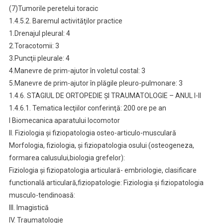
(7)Tumorile peretelui toracic
1.4.5.2. Baremul activităţilor practice
1.Drenajul pleural: 4
2.Toracotomii: 3
3.Puncţii pleurale: 4
4.Manevre de prim-ajutor în voletul costal: 3
5.Manevre de prim-ajutor în plăgile pleuro-pulmonare: 3
1.4.6. STAGIUL DE ORTOPEDIE ŞI TRAUMATOLOGIE – ANUL I-II
1.4.6.1. Tematica lecţiilor conferinţă: 200 ore pe an
I Biomecanica aparatului locomotor
II. Fiziologia şi fiziopatologia osteo-articulo-musculară
Morfologia, fiziologia, şi fiziopatologia osului (osteogeneza,
formarea calusului,biologia grefelor):
Fiziologia şi fiziopatologia articulară- embriologie, clasificare
functională articulară,fiziopatologie: Fiziologia şi fiziopatologia
musculo-tendinoasă:
III. Imagistică
IV. Traumatologie