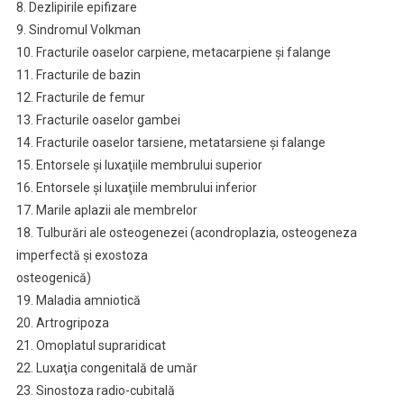
8. Dezlipirile epifizare
9. Sindromul Volkman
10. Fracturile oaselor carpiene, metacarpiene şi falange
11. Fracturile de bazin
12. Fracturile de femur
13. Fracturile oaselor gambei
14. Fracturile oaselor tarsiene, metatarsiene şi falange
15. Entorsele şi luxaţiile membrului superior
16. Entorsele şi luxaţiile membrului inferior
17. Marile aplazii ale membrelor
18. Tulburări ale osteogenezei (acondroplazia, osteogeneza
imperfectă şi exostoza
osteogenică)
19. Maladia amniotică
20. Artrogripoza
21. Omoplatul supraridicat
22. Luxaţia congenitală de umăr
23. Sinostoza radio-cubitală