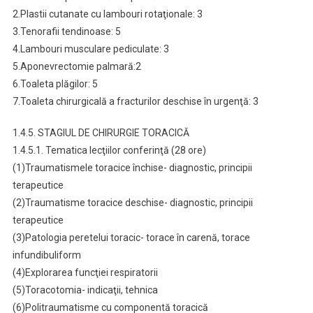
2.Plastii cutanate cu lambouri rotaţionale: 3
3.Tenorafii tendinoase: 5
4.Lambouri musculare pediculate: 3
5.Aponevrectomie palmară:2
6.Toaleta plăgilor: 5
7.Toaleta chirurgicală a fracturilor deschise în urgenţă: 3
1.4.5. STAGIUL DE CHIRURGIE TORACICĂ
1.4.5.1. Tematica lecţiilor conferinţă (28 ore)
(1)Traumatismele toracice închise- diagnostic, principii
terapeutice
(2)Traumatisme toracice deschise- diagnostic, principii
terapeutice
(3)Patologia peretelui toracic- torace în carenă, torace
infundibuliform
(4)Explorarea funcţiei respiratorii
(5)Toracotomia- indicaţii, tehnica
(6)Politraumatisme cu componentă toracică