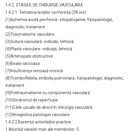
1.4.2. STAGIUL DE CHIRURGIE VASCULARĂ
1.4.2.1. Tematica lecţiilor conferinţă (28 ore)
(1)Ischemia acută periferică- etiopatogenie, fiziopatologie,
diagnostic, tratament
(2)Traumatisme vasculare
(3)Sutura vasculară- indicaţii, tehnică
(4)Plastii vasculare- indicaţii, tehnică
(5)Arteriopatii obstructive
(6)Boala varicoasă
(7)Insuficienţa venoasă cronică
(8)Tromboflebita, embolia pulmonară- fiziopatologie, diagnostic,
tratament
(9)Politraumatisme cu componentă vasculară
(10)Sindromul de reperfuzie
(11)Căile uzuale de abord în chirurgia vasculară
(12)Imagistica patologiei vasculare
1.4.2.2.Baremul activităţilor practice
1.Abordul vaselor mari ale membrelor: 5