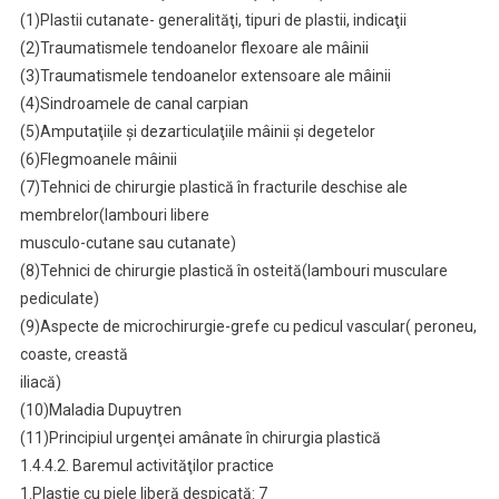
(1)Plastii cutanate- generalităţi, tipuri de plastii, indicaţii
(2)Traumatismele tendoanelor flexoare ale mâinii
(3)Traumatismele tendoanelor extensoare ale mâinii
(4)Sindroamele de canal carpian
(5)Amputaţiile şi dezarticulaţiile mâinii şi degetelor
(6)Flegmoanele mâinii
(7)Tehnici de chirurgie plastică în fracturile deschise ale
membrelor(lambouri libere
musculo-cutane sau cutanate)
(8)Tehnici de chirurgie plastică în osteită(lambouri musculare
pediculate)
(9)Aspecte de microchirurgie-grefe cu pedicul vascular( peroneu,
coaste, creastă
iliacă)
(10)Maladia Dupuytren
(11)Principiul urgenţei amânate în chirurgia plastică
1.4.4.2. Baremul activităţilor practice
1.Plastie cu piele liberă despicată: 7