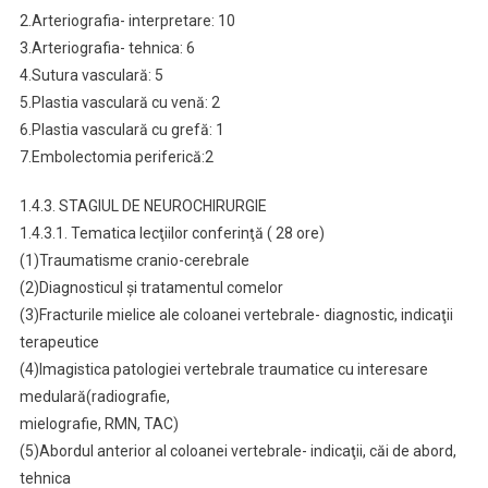
2.Arteriografia- interpretare: 10
3.Arteriografia- tehnica: 6
4.Sutura vasculară: 5
5.Plastia vasculară cu venă: 2
6.Plastia vasculară cu grefă: 1
7.Embolectomia periferică:2
1.4.3. STAGIUL DE NEUROCHIRURGIE
1.4.3.1. Tematica lecţiilor conferinţă ( 28 ore)
(1)Traumatisme cranio-cerebrale
(2)Diagnosticul şi tratamentul comelor
(3)Fracturile mielice ale coloanei vertebrale- diagnostic, indicaţii
terapeutice
(4)Imagistica patologiei vertebrale traumatice cu interesare
medulară(radiografie,
mielografie, RMN, TAC)
(5)Abordul anterior al coloanei vertebrale- indicaţii, căi de abord,
tehnica