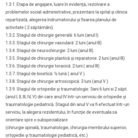
1.3.1. Etapa de angajare, luare în evidenţă, rezolvare a
problemelor social-administrative, prezentare la spital şi clinica
repartizată, alegerea îndrumatorului şi fixarea planului de
activitate ( 2 săptămâni).
1.3.2. Stagiul de chirurgie generală: 6 luni (anul I).
1.3.3. Stagiul de chirurgie vasculară: 2 luni (anul III)
1.3.4. Stagiul de neurochirurgie: 2 luni (anul III)
1.3.5. Stagiul de chirurgie plastică şi reparatorie: 2 luni (anul III)
1.3.6. Stagiul de chirurgie toracică: 2 luni ( anul III)
1.3.7. Stagiul de bioetică: ½ lună ( anul V )
1.3.8. Stagiul de chirurgie artroscopică: 3 luni (anul V )
1.3.9. Stagiul de ortopedie şi traumatologie: 3ani 6 luni si 2 săpt.
(anul I, II, III, IV, V) din care anul IV într-un serviciu de ortopedie şi
traumatologie pediatrică. Stagiul din anul V va fi efectuat într-un
serviciu, la alegera rezidentului, în funcţie de eventuala sa
orientare spre o subspecializare
(chirurgie spinală, traumatologie, chirurgia membrului superior,
ortopedie şi traumatologie pediatrică, etc.)