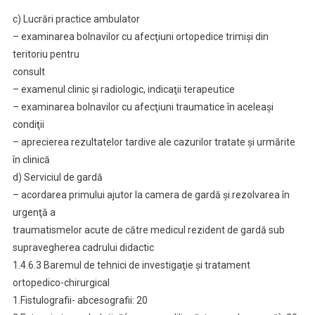
c) Lucrări practice ambulator
– examinarea bolnavilor cu afecţiuni ortopedice trimişi din
teritoriu pentru
consult
– examenul clinic şi radiologic, indicaţii terapeutice
– examinarea bolnavilor cu afecţiuni traumatice în aceleaşi
condiţii
– aprecierea rezultatelor tardive ale cazurilor tratate şi urmărite
în clinică
d) Serviciul de gardă
– acordarea primului ajutor la camera de gardă şi rezolvarea în
urgenţă a
traumatismelor acute de către medicul rezident de gardă sub
supravegherea cadrului didactic
1.4.6.3 Baremul de tehnici de investigaţie şi tratament
ortopedico-chirurgical
1.Fistulografii- abcesografii: 20