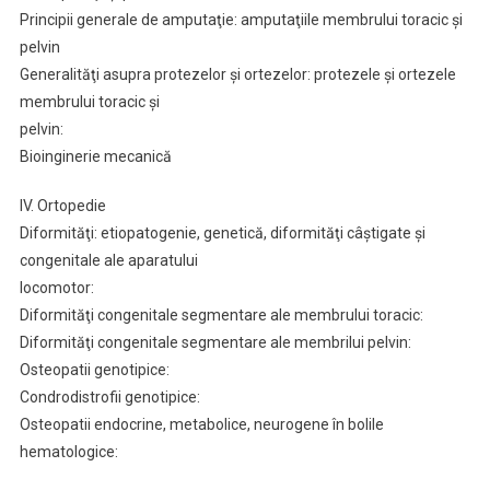
Principii generale de amputaţie: amputaţiile membrului toracic şi
pelvin
Generalităţi asupra protezelor şi ortezelor: protezele şi ortezele
membrului toracic şi
pelvin:
Bioinginerie mecanică
IV. Ortopedie
Diformităţi: etiopatogenie, genetică, diformităţi câştigate şi
congenitale ale aparatului
locomotor:
Diformităţi congenitale segmentare ale membrului toracic:
Diformităţi congenitale segmentare ale membrilui pelvin:
Osteopatii genotipice:
Condrodistrofii genotipice:
Osteopatii endocrine, metabolice, neurogene în bolile
hematologice: