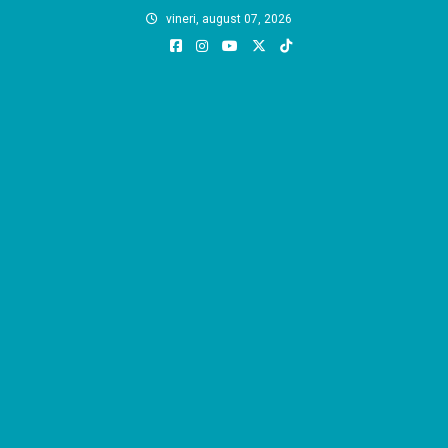
Skip
vineri, august 07, 2026
to
content