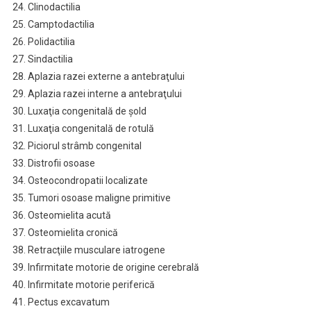
24. Clinodactilia
25. Camptodactilia
26. Polidactilia
27. Sindactilia
28. Aplazia razei externe a antebraţului
29. Aplazia razei interne a antebraţului
30. Luxaţia congenitală de şold
31. Luxaţia congenitală de rotulă
32. Piciorul strâmb congenital
33. Distrofii osoase
34. Osteocondropatii localizate
35. Tumori osoase maligne primitive
36. Osteomielita acută
37. Osteomielita cronică
38. Retracţiile musculare iatrogene
39. Infirmitate motorie de origine cerebrală
40. Infirmitate motorie periferică
41. Pectus excavatum