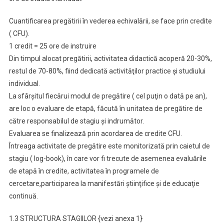
Cuantificarea pregătirii în vederea echivalării, se face prin credite
( CFU).
1 credit = 25 ore de instruire
Din timpul alocat pregătirii, activitatea didactică acoperă 20-30%,
restul de 70-80%, fiind dedicată activităţilor practice şi studiului
individual.
La sfârşitul fiecărui modul de pregătire ( cel puţin o dată pe an),
are loc o evaluare de etapă, făcută în unitatea de pregătire de
către responsabilul de stagiu şi indrumător.
Evaluarea se finalizează prin acordarea de credite CFU.
Întreaga activitate de pregătire este monitorizată prin caietul de
stagiu ( log-book), în care vor fi trecute de asemenea evaluările
de etapă în credite, activitatea în programele de
cercetare,participarea la manifestări ştiinţifice şi de educaţie
continuă.
1.3 STRUCTURA STAGIILOR {vezi anexa 1}