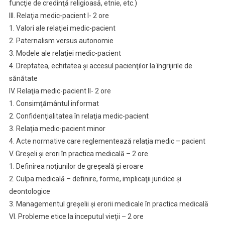
funcţie de credinţă religioasă, etnie, etc.)
III. Relaţia medic-pacient I- 2 ore
1. Valori ale relaţiei medic-pacient
2. Paternalism versus autonomie
3. Modele ale relaţiei medic-pacient
4. Dreptatea, echitatea şi accesul pacienţilor la îngrijirile de
sănătate
IV. Relaţia medic-pacient II- 2 ore
1. Consimţământul informat
2. Confidenţialitatea în relaţia medic-pacient
3. Relaţia medic-pacient minor
4. Acte normative care reglementează relaţia medic – pacient
V. Greşeli şi erori în practica medicală – 2 ore
1. Definirea noţiunilor de greşeală şi eroare
2. Culpa medicală – definire, forme, implicaţii juridice şi
deontologice
3. Managementul greşelii şi erorii medicale în practica medicală
VI. Probleme etice la începutul vieţii – 2 ore