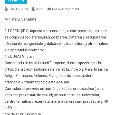
Rezidentiat
Adm
On
Iulie 11, 2019
Leave A Comment
CURRICULUM
Ministerul Sanatatii
DE
PREGĂTIRE
1.1 DEFINIŢIE:Ortopedia şi traumatologia este specialitatea care
ÎN
se ocupă cu depistarea,diagnosticarea, tratarea şi recuperarea
SPECIALITATEA
afecţiunilor congenitale şi dobândite , traumatice şi etraumatice,
ORTOPEDIE
ale aparatului locomotor.
ŞI
TRAUMATOLOGIE
1.2 DURATA : 5 ani
Comentariu: în ţările Uniunii Europene, durata specializării în
ortoprdie şi traumatologie este variabilă, între 5 şi 6 ani. În ţări ca
Belgia, Germania, Finlanda, Elveţia durata specializării în
ortopedie şi traumatologie este de 6 ani.
Curriculumul prevede un număr de 200 de ore didactice ( curs,
seminar, prezentări de cazuri) pe anul de studiu universitar,
pentru tematica prezentată, înafara cărora sunt prevăzute şi 40
– 50 de
ore de studiu individual.