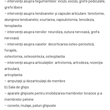
– intervenţii asupra tegumentelor: incizii, excizii, grefe pediculate,
grefe libere
– intervenţii asupra tendoanelor şi capsulei articulare: tenotomie,
alungirea tendoanelor, scurtarea, capsulotomia, tenodeza,
tenoplastia
– intervenţii asupra nervilor: neuroliza, sutura nervoasă, grefa
nervoasă
– intervenţii asupra oaselor: decorticarea osteo-periostică,
forajele,
osteotomia, osteosinteza, osteoplastia
– intervenţii asupra articulaţiilor: artrotomia, artrodeza, rezecţia
articulară,
artroplastia
– amputaţii şi dezarticulaţii de membre
b) Sala de ghips
– aparate ghipsate pentru imobilizarea membrelor toracice şi a
membrelor pelvine
– corsete, mulaje, paturi ghipsate