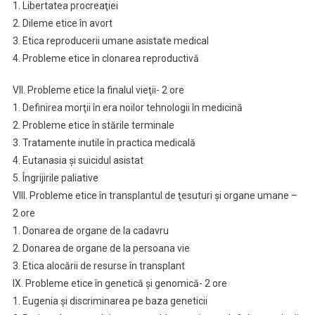
1. Libertatea procreaţiei
2. Dileme etice în avort
3. Etica reproducerii umane asistate medical
4. Probleme etice în clonarea reproductivă
VII. Probleme etice la finalul vieţii- 2 ore
1. Definirea morţii în era noilor tehnologii în medicină
2. Probleme etice în stările terminale
3. Tratamente inutile în practica medicală
4. Eutanasia şi suicidul asistat
5. Îngrijirile paliative
VIII. Probleme etice în transplantul de ţesuturi şi organe umane –
2 ore
1. Donarea de organe de la cadavru
2. Donarea de organe de la persoana vie
3. Etica alocării de resurse în transplant
IX. Probleme etice în genetică şi genomică- 2 ore
1. Eugenia şi discriminarea pe baza geneticii