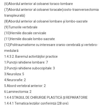
(6)Abordul anterior al coloanei toraco-lombare
(7)Abordul anterior al coloanei toracale(costo-trasnversectomia
transpleurală)
(8)Abordul anterior al coloanei lombare şi lombo-sacrate
(9)Tumorile vertebrale
(10)Herniile discale cervicale
(11)Herniile discale lombo-sacrate
(12)Politraumatisme cu interesare cranio-cerebrală şi vertebro-
medulară
1.4.3.2. Baremul activităţilor practice
1.Puncţii rahidiene lombare: 7
2.Puncţii rahidiene suboccipitale: 3
3.Neuroliza: 5
4.Neurorafie: 2
5.Abord vertebral anterior: 2
6.Laminectomia: 2
1.4.4 STAGIUL DE CHIRURGIE PLASTICĂ ŞI REPARATORIE
1.4.4.1 Tematica lecţiilor conferinţă (28 ore)