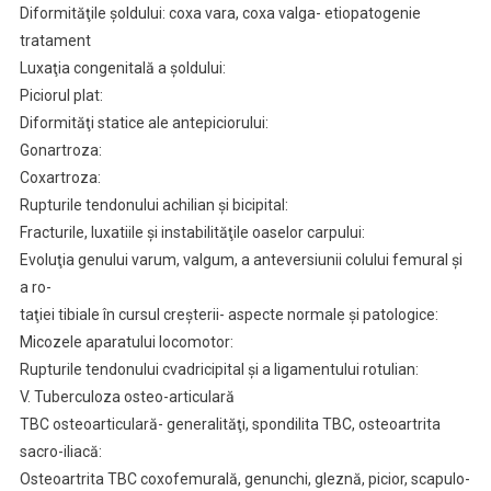
Diformităţile şoldului: coxa vara, coxa valga- etiopatogenie
tratament
Luxaţia congenitală a şoldului:
Piciorul plat:
Diformităţi statice ale antepiciorului:
Gonartroza:
Coxartroza:
Rupturile tendonului achilian şi bicipital:
Fracturile, luxatiile şi instabilităţile oaselor carpului:
Evoluţia genului varum, valgum, a anteversiunii colului femural şi
a ro-
taţiei tibiale în cursul creşterii- aspecte normale şi patologice:
Micozele aparatului locomotor:
Rupturile tendonului cvadricipital şi a ligamentului rotulian:
V. Tuberculoza osteo-articulară
TBC osteoarticulară- generalităţi, spondilita TBC, osteoartrita
sacro-iliacă:
Osteoartrita TBC coxofemurală, genunchi, gleznă, picior, scapulo-