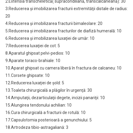
2.Extensia transcheletică( supracondiliană, transcalcaneană): 30
3.Reducerea şi imobilizarea fracturii extremităţii distale de radius:
20
4.Reducerea şi imobilizarea fracturii bimaleolare: 20
5.Reducerea şi imobilizarea fracturilor de diafiză humerală: 10
6.Reducerea şi imobilizarea luxaţiei de umăr: 10
7.Reducerea luxaţiei de cot: 5
8.Aparatul ghipsat pelvi-pedios: 10
9.Aparate toraco-brahiale: 10
10.Aparat ghipsat cu camera liberă în fractura de calcaneu: 10
11.Corsete ghipsate: 10
12.Reducerea luxaţiei de şold: 5
13.Toaleta chirurgicală a plăgilor în urgenţă: 30
14.Amputaţii, dezarticulaţii degete, incizii panariţii: 10
15.Alungirea tendonului achilian: 10
16.Cura chirurgicală a fracturii de rotulă: 10
17.Capsulotomia posterioară a genunchiului: 5
18.Artrodeza tibio-astragaliană: 3