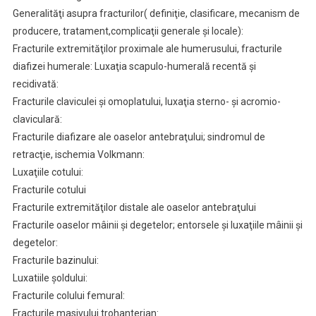
Generalităţi asupra fracturilor( definiţie, clasificare, mecanism de
producere, tratament,complicaţii generale şi locale):
Fracturile extremităţilor proximale ale humerusului, fracturile
diafizei humerale: Luxaţia scapulo-humerală recentă şi
recidivată:
Fracturile claviculei şi omoplatului, luxaţia sterno- şi acromio-
claviculară:
Fracturile diafizare ale oaselor antebraţului; sindromul de
retracţie, ischemia Volkmann:
Luxaţiile cotului:
Fracturile cotului
Fracturile extremităţilor distale ale oaselor antebraţului
Fracturile oaselor mâinii şi degetelor; entorsele şi luxaţiile mâinii şi
degetelor:
Fracturile bazinului:
Luxatiile şoldului:
Fracturile colului femural:
Fracturile masivului trohanterian: