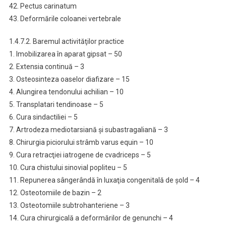
42. Pectus carinatum
43. Deformările coloanei vertebrale
1.4.7.2. Baremul activităţilor practice
1. Imobilizarea în aparat gipsat – 50
2. Extensia continuă – 3
3. Osteosinteza oaselor diafizare – 15
4. Alungirea tendonului achilian – 10
5. Transplatari tendinoase – 5
6. Cura sindactiliei – 5
7. Artrodeza mediotarsiană şi subastragaliană – 3
8. Chirurgia piciorului strâmb varus equin – 10
9. Cura retracţiei iatrogene de cvadriceps – 5
10. Cura chistului sinovial popliteu – 5
11. Repunerea sângerândă în luxaţia congenitală de şold – 4
12. Osteotomiile de bazin – 2
13. Osteotomiile subtrohanteriene – 3
14. Cura chirurgicală a deformărilor de genunchi – 4