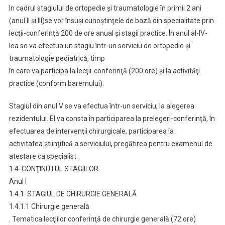
In cadrul stagiului de ortopedie şi traumatologie în primii 2 ani
(anul II şi III)se vor însuşi cunoştinţele de bază din specialitate prin
lecţii-conferinţă 200 de ore anual şi stagii practice. În anul al-IV-
lea se va efectua un stagiu într-un serviciu de ortopedie şi
traumatologie pediatrică, timp
în care va participa la lecţii-conferinţă (200 ore) şi la activităţi
practice (conform baremului).
Stagiul din anul V se va efectua într-un serviciu, la alegerea
rezidentului. El va consta în participarea la prelegeri-conferinţă, în
efectuarea de intervenţii chirurgicale, participarea la
activitatea ştiinţifică a serviciului, pregătirea pentru examenul de
atestare ca specialist.
1.4. CONŢINUTUL STAGIILOR
Anul I
1.4.1. STAGIUL DE CHIRURGIE GENERALĂ
1.4.1.1 Chirurgie generală
. Tematica lecţiilor conferinţă de chirurgie generală (72 ore)