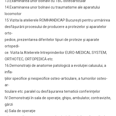
13.Examinarea unor bolnavi cu TBC osteoarticular
14.Examinarea unor bolnavi cu traumatisme ale aparatului
locomotor
15.Vizita la atelierele ROMHANDICAP Bucureşti pentru urmărirea
desfăşurării procesului de producere a protezelor şi aparatelor
orto-
pedice, prezentarea diferitelor tipuri de proteze şi aparate
ortopedi-
ce. Vizita la Atelierele Intreprinderilor EURO-MEDICAL SYSTEM,
ORTHOTEC, ORTOPEDICĂ etc.
16.Demonstraţii de anatomie patologică a evoluţiei calusului, a
infla-
ţiilor specifice şi nespecifice osteo-articulare, a tumorilor osteo-
ar-
ticulare etc. paralel cu desfăşurarea tematicii conferinţelor
IV. Demonstraţii în sala de operaţie, ghips, ambulator, contravizite,
gărzi
a) Sala de operaţie