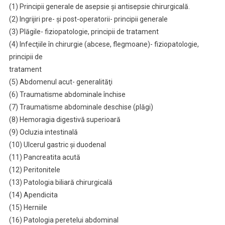
(1) Principii generale de asepsie şi antisepsie chirurgicală.
(2) Ingrijiri pre- şi post-operatorii- principii generale
(3) Plăgile- fiziopatologie, principii de tratament
(4) Infecţiile în chirurgie (abcese, flegmoane)- fiziopatologie,
principii de
tratament
(5) Abdomenul acut- generalităţi
(6) Traumatisme abdominale închise
(7) Traumatisme abdominale deschise (plăgi)
(8) Hemoragia digestivă superioară
(9) Ocluzia intestinală
(10) Ulcerul gastric şi duodenal
(11) Pancreatita acută
(12) Peritonitele
(13) Patologia biliară chirurgicală
(14) Apendicita
(15) Herniile
(16) Patologia peretelui abdominal