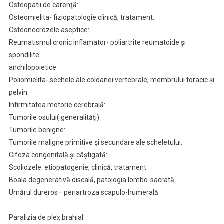
Osteopatii de carenţă:
Osteomielita- fiziopatologie clinică, tratament:
Osteonecrozele aseptice:
Reumatismul cronic inflamator- poliartrite reumatoide şi
spondilite
anchilopoietice:
Poliomielita- sechele ale coloanei vertebrale, membrului toracic şi
pelvin:
Infirmitatea motorie cerebrală:
Tumorile osului( generalităţi):
Tumorile benigne:
Tumorile maligne primitive şi secundare ale scheletului:
Cifoza congenitală şi câştigată:
Scoliozele: etiopatogenie, clinică, tratament:
Boala degenerativă discală, patologia lombo-sacrată:
Umărul dureros– periartroza scapulo-humerală:
Paralizia de plex brahial: