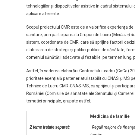
tehnologiilor şi dispozitivelor asistive în cadrul sistemul
aplicare aferente.
Scopul proiectului CMR este de a valorifica experiența de z
sanitare, prin participarea la Grupuri de Lucru (M
edicină de
sistem, coordonate de CMR, care să sprijine factorii decizi
elaborarea de strategii și politici publice de sănătate, for
domeniul sănătății adecvate și fezabile, pe termen lung,
Astfel, în vederea elaborării Contractului-cadru (CoCa) 
prioritate esențială parteneriatul stabilit cu CNAS și MS pen
Tehnice de Lucru CMR-CNAS-MS, cu sprijinul și participar
României (Comisiile de sănătate ale Senatului și Camere
tematici principale
, grupate astfel:
Medicină de familie
2 teme tratate separat:
Reguli majore de finanț
familie