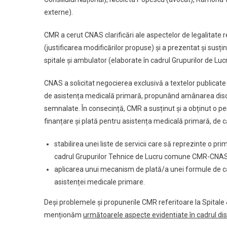
externe).
CMR a cerut CNAS clarificări ale aspectelor de legalitate r
(justificarea modificărilor propuse) și a prezentat și su
spitale și ambulator (elaborate în cadrul Grupurilor de L
CNAS a solicitat negocierea exclusivă a textelor publicate
de asistența medicală primară, propunând amânarea discu
semnalate. În consecință, CMR a susținut și a obținut o per
finanțare și plată pentru asistența medicală primară, de c
stabilirea unei liste de servicii care să reprezinte o p
cadrul Grupurilor Tehnice de Lucru comune CMR-CNA
aplicarea unui mecanism de plată/a unei formule de cal
asistenței medicale primare.
Deși problemele și propunerile CMR referitoare la Spitale
menționăm
următoarele aspecte evidențiate în cadrul dis