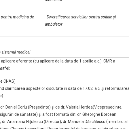
or pentru medicina de
Diversificarea serviciilor pentru spitale și
ambulator
a sistemul medical
aplicare aferente (cu aplicare de la data de
1 aprilie a.c.)
, CMR a
stfel:
 de CNAS)
ind clarificarea aspectelor discutate în data de 17.02. a.c. și reformulare
e)
r. Daniel Coriu (Președinte) și de dr. Valeria Herdea(Vicepreședinte,
igurări de sănătate) și a fost formată din: dr. Gheorghe Borcean
), dr. Anamaria Nițulescu (Director), dr. Manuela Dăscălescu (membru al
Elena Cherciu (consultant, Departamentul de Imagine, relații interne și