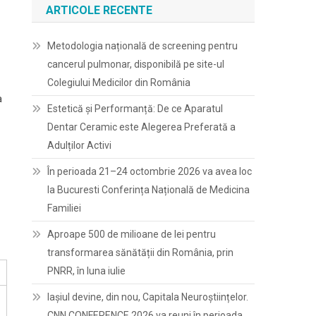
ARTICOLE RECENTE
Metodologia națională de screening pentru
cancerul pulmonar, disponibilă pe site-ul
Colegiului Medicilor din România
a
Estetică și Performanță: De ce Aparatul
Dentar Ceramic este Alegerea Preferată a
Adulților Activi
În perioada 21–24 octombrie 2026 va avea loc
la Bucuresti Conferința Națională de Medicina
Familiei
Aproape 500 de milioane de lei pentru
transformarea sănătății din România, prin
PNRR, în luna iulie
Iașiul devine, din nou, Capitala Neuroștiințelor.
CNN CONFERENCE 2026 va reuni în perioada