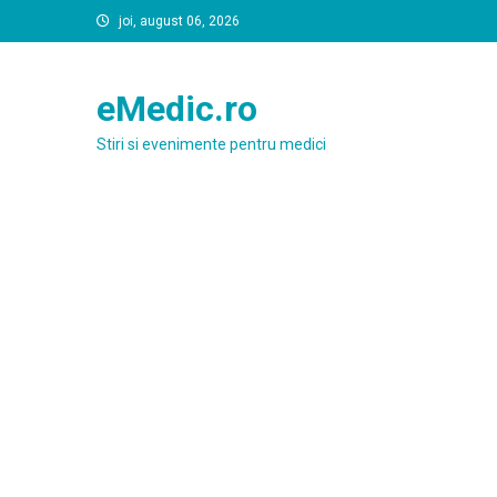
Skip
joi, august 06, 2026
to
content
eMedic.ro
Stiri si evenimente pentru medici