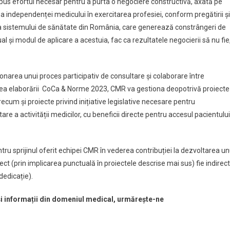
us efortul necesar pentru a purta o negociere constructivă, axată pe
rea independenței medicului în exercitarea profesiei, conform pregătirii și
are a sistemului de sănătate din România, care generează constrângeri de
ual și modul de aplicare a acestuia, fac ca rezultatele negocierii să nu fie
narea unui proces participativ de consultare și colaborare între
ederea elaborării CoCa & Norme 2023, CMR va gestiona deopotrivă proiecte
ecum și proiecte privind inițiative legislative necesare pentru
re a activității medicilor, cu beneficii directe pentru accesul pacientului
u sprijinul oferit echipei CMR în vederea contribuției la dezvoltarea un
t (prin implicarea punctuală în proiectele descrise mai sus) fie indirect
dedicație).
 și informații din domeniul medical, urmărește-ne