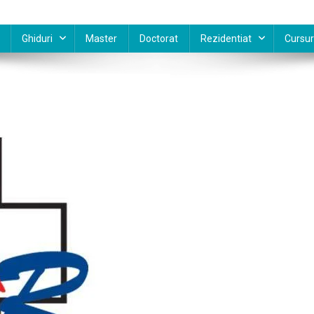
Ghiduri
Master
Doctorat
Rezidentiat
Cursur