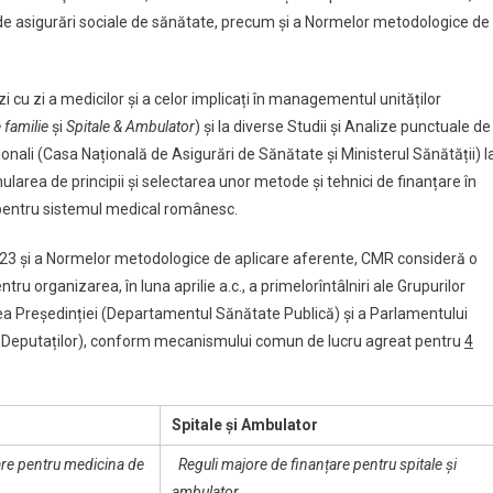
ui de asigurări sociale de sănătate, precum și a Normelor metodologice de
i cu zi a medicilor și a celor implicați în managementul unităților
 familie
și
Spitale & Ambulator
) și la diverse Studii și Analize punctuale de
onali (Casa Națională de Asigurări de Sănătate și Ministerul Sănătății) l
mularea de principii și selectarea unor metode și tehnici de finanțare în
 pentru sistemul medical românesc.
2023 și a Normelor metodologice de aplicare aferente, CMR consideră o
tru organizarea, în luna aprilie a.c., a primelorîntâlniri ale Grupurilor
ea Președinției (Departamentul Sănătate Publică) și a Parlamentului
i Deputaților), conform mecanismului comun de lucru agreat pentru
4
Spitale și Ambulator
are pentru medicina de
Reguli majore de finanțare pentru spitale și
ambulator