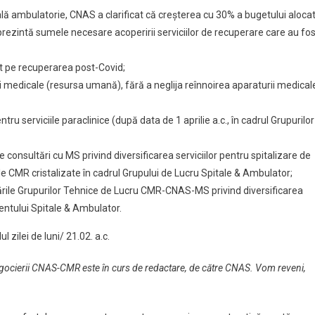
ală ambulatorie, CNAS a clarificat că creșterea cu 30% a bugetului aloca
prezintă sumele necesare acoperirii serviciilor de recuperare care au fos
nt pe recuperarea post-Covid;
 medicale (resursa umană), fără a neglija reînnoirea aparaturii medical
entru serviciile paraclinice (după data de 1 aprilie a.c., în cadrul Grupurilor
 consultări cu MS privind diversificarea serviciilor pentru spitalizare de
rile CMR cristalizate în cadrul Grupului de Lucru Spitale & Ambulator;
crările Grupurilor Tehnice de Lucru CMR-CNAS-MS privind diversificarea
entului Spitale & Ambulator.
alul zilei de luni/ 21.02. a.c.
 negocierii CNAS-CMR este în curs de redactare, de către CNAS. Vom reveni,