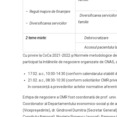
–
Reguli majore de finanțare
Diversificarea serviciil
familie
–
Diversificarea serviciilor
2 teme mixte:
Debirocratizare
Accesul pacientului l
Cu privire la CoCa 2021-2022 și Normele metodologice de 
participat la întâlnirile de negociere organizate de CNAS, a
17.02. a.c., 10:00-14:30 (conform calendarului stabilit
21.02. a.c., 08:30-10:30 (conform solicitărilor CMR priv
în consecință a prevederilor actelor normative aferent
Echipa de negociere a CMR fost coordonată de prof. univ. d
Coordonator al Departamentului economico-social și de as
(Vicepreședinte), dr. Gindrovel Dumitra (Secretar General
Consiliului Național), Nicoleta Popescu (avocat), Ramona-