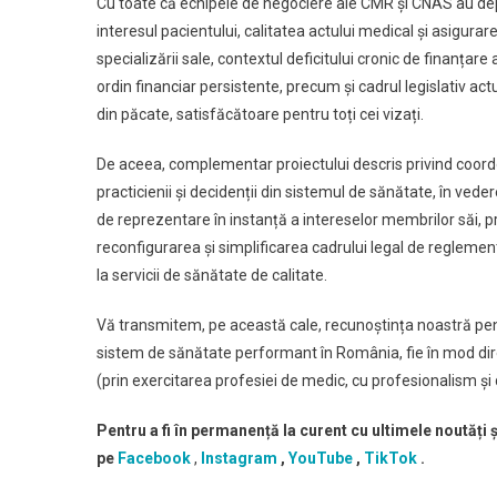
Cu toate că echipele de negociere ale CMR și CNAS au dep
interesul pacientului, calitatea actului medical și asigura
specializării sale, contextul deficitului cronic de finanț
ordin financiar persistente, precum și cadrul legislativ act
din păcate, satisfăcătoare pentru toți cei vizați.
De aceea, complementar proiectului descris privind coordo
practicienii și decidenții din sistemul de sănătate, în v
de reprezentare în instanță a intereselor membrilor săi, pr
reconfigurarea și simplificarea cadrului legal de reglementa
la servicii de sănătate de calitate.
Vă transmitem, pe această cale, recunoștința noastră pentr
sistem de sănătate performant în România, fie în mod direc
(prin exercitarea profesiei de medic, cu profesionalism și 
Pentru a fi în permanență la curent cu ultimele noutăți
pe
Facebook
,
Instagram
,
YouTube
,
TikTok
.