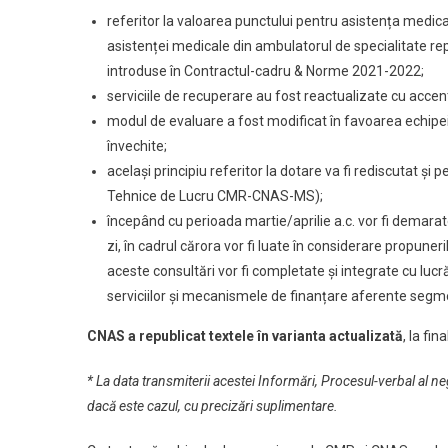
referitor la valoarea punctului pentru asistența medic
asistenței medicale din ambulatorul de specialitate re
introduse în Contractul-cadru & Norme 2021-2022;
serviciile de recuperare au fost reactualizate cu acce
modul de evaluare a fost modificat în favoarea echipei
învechite;
același principiu referitor la dotare va fi rediscutat și p
Tehnice de Lucru CMR-CNAS-MS);
începând cu perioada martie/aprilie a.c. vor fi demarate
zi, în cadrul cărora vor fi luate în considerare propune
aceste consultări vor fi completate și integrate cu lu
serviciilor și mecanismele de finanțare aferente segm
CNAS a republicat textele în varianta actualizată
, la fin
* La data transmiterii acestei Informări, Procesul-verbal al
dacă este cazul, cu precizări suplimentare.