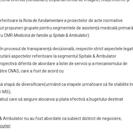
eferitoare la
Nota de fundamentare
a proiectelor de acte normative
sținut propuneri grupate pentru segmentele de asistență medicală primară
ucru CMR
Medicină de familie
și
Spitale & Ambulator
).
 în procesul de transparență decizională, respectiv strict aspectele lega
tării aspectelor referitoare la segmentul Spitale & Ambulator
spectivă diferită de abordare a listei de servicii și a mecanismului de
ătre CNAS, care a fost de acord cu:
rimă etapă de diversificare(urmând ca etapele următoare să fie stabilite în
S-MS);
cul care să asigure alocarea și plata efectivă a bugetului destinat
 & Ambulator nu au fost abordate ca subiect distinct de negociere,
cuției
: