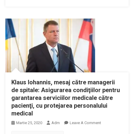
Modul
De
Acordare
A
Serviciilor
Medicale
Pe
Perioada
Stării
De
Urgență
Klaus Iohannis, mesaj către managerii
de spitale: Asigurarea condiţiilor pentru
garantarea serviciilor medicale către
pacienţi, cu protejarea personalului
medical
On
Martie 25, 2020
Adm
Leave A Comment
Klaus