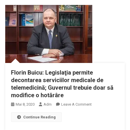
ANMCS,
T-
Unitățile
MOH
Sanitare
“Abordarea
Obligate
Provocărilor
Să
Sistemului
Aibă
De
Structură
Sanatate
De
Privind
Management
Controlul
Al
Tuberculozei
Calității
In
Florin Buicu: Legislaţia permite
Serviciilor
România”
decontarea serviciilor medicale de
De
telemedicină; Guvernul trebuie doar să
Sănătate
modifice o hotărâre
On
Mai 8, 2020
Adm
Leave A Comment
Florin
Continue Reading
Buicu:
Legislaţia