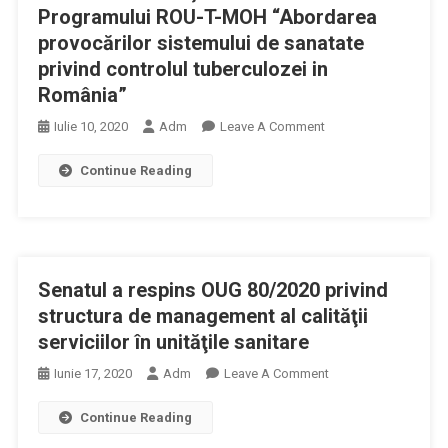
Programului ROU-T-MOH “Abordarea
Urgenţă
provocărilor sistemului de sanatate
Prespitalicească
privind controlul tuberculozei in
România”
On
Iulie 10, 2020
Adm
Leave A Comment
Guvernul
Continue Reading
României
A
Aprobat
Ordonanța
De
Senatul a respins OUG 80/2020 privind
Urgență
Pentru
structura de management al calităţii
Asigurarea
serviciilor în unităţile sanitare
De
On
Iunie 17, 2020
Adm
Leave A Comment
La
Senatul
Bugetul
Continue Reading
A
De
Respins
Stat,