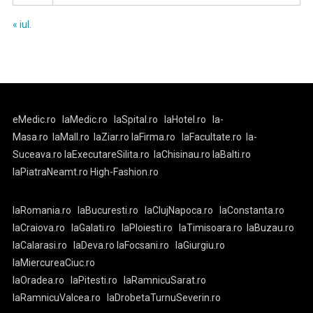
« iul.
eMedic.ro
laMedic.ro
laSpital.ro
laHotel.ro
la-
Masa.ro
laMall.ro
laZiar.ro
laFirma.ro
laFacultate.ro
la-
Suceava.ro
laExecutareSilita.ro
laChisinau.ro
laBalti.ro
laPiatraNeamt.ro
High-Fashion.ro
laRomania.ro
laBucuresti.ro
laClujNapoca.ro
laConstanta.ro
laCraiova.ro
laGalati.ro
laPloiesti.ro
laTimisoara.ro
laBuzau.ro
laCalarasi.ro
laDeva.ro
laFocsani.ro
laGiurgiu.ro
laMiercureaCiuc.ro
laOradea.ro
laPitesti.ro
laRamnicuSarat.ro
laRamnicuValcea.ro
laDrobetaTurnuSeverin.ro