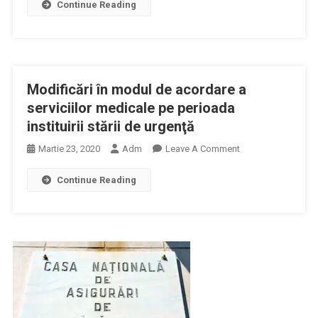
Continue Reading
Iohannis,
Mesaj
Către
Managerii
De
Modificări în modul de acordare a
Spitale:
Asigurarea
serviciilor medicale pe perioada
Condiţiilor
instituirii stării de urgenţă
Pentru
On
Martie 23, 2020
Adm
Leave A Comment
Garantarea
Modificări
Serviciilor
Continue Reading
În
Medicale
Modul
Către
De
Pacienţi,
Acordare
Cu
A
Protejarea
Serviciilor
Personalului
Medicale
Medical
Pe
Perioada