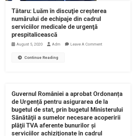
Tătaru: Luăm în discuţie creşterea
numărului de echipaje din cadrul
serviciilor medicale de urgenţă
prespitalicească
On
August 5, 2020
Adm
Leave A Comment
Tătaru:
Continue Reading
Luăm
În
Discuţie
Creşterea
Numărului
Guvernul României a aprobat Ordonanța
De
Echipaje
de Urgență pentru asigurarea de la
Din
bugetul de stat, prin bugetul Ministerului
Cadrul
Sănătăţii a sumelor necesare acoperirii
Serviciilor
plăţii TVA aferente bunurilor şi
Medicale
serviciilor achiziţionate în cadrul
De