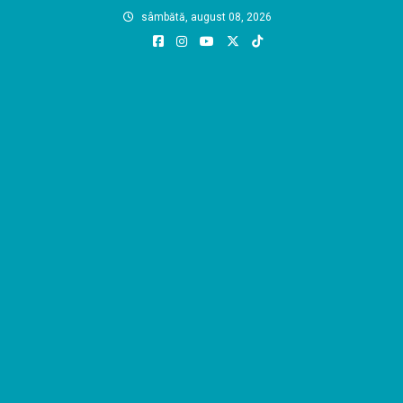
Skip
sâmbătă, august 08, 2026
to
content