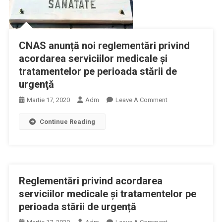
Instituirii
Stării
De
Urgenţă
CNAS anunță noi reglementări privind
acordarea serviciilor medicale şi
tratamentelor pe perioada stării de
urgenţă
On
Martie 17, 2020
Adm
Leave A Comment
CNAS
Continue Reading
Anunță
Noi
Reglementări
Privind
Acordarea
Reglementări privind acordarea
Serviciilor
Medicale
serviciilor medicale și tratamentelor pe
Şi
perioada stării de urgență
Tratamentelor
On