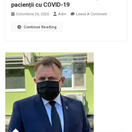
pacienții cu COVID-19
On
Octombrie 26, 2020
Adm
Leave A Comment
Noi
Continue Reading
Reglementări
Privind
Modul
De
Acordare
A
Serviciilor
Medicale
Pentru
Pacienții
Cu
COVID-
19