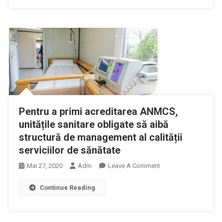
OUG
Prin
80/2020
Bugetul
Privind
Ministerului
Structura
Sănătăţii
De
A
Management
Sumelor
Al
Necesare
Calităţii
Acoperirii
Serviciilor
Plăţii
Pentru a primi acreditarea ANMCS,
În
TVA
unitățile sanitare obligate să aibă
Unităţile
Aferente
Sanitare
structură de management al calității
Bunurilor
serviciilor de sănătate
Şi
Serviciilor
On
Mai 27, 2020
Adm
Leave A Comment
Achiziţionate
Pentru
În
Continue Reading
A
Cadrul
Primi
Programului
Acreditarea
ROU-