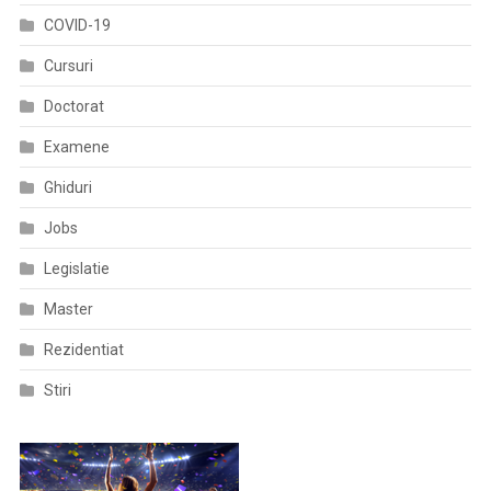
Național
COVID-19
Și
Cursuri
Regional
A
Doctorat
Serviciilor
De
Examene
Sănătate”
Ghiduri
Cod
SMIS
Jobs
129165
Legislatie
Master
Rezidentiat
Stiri