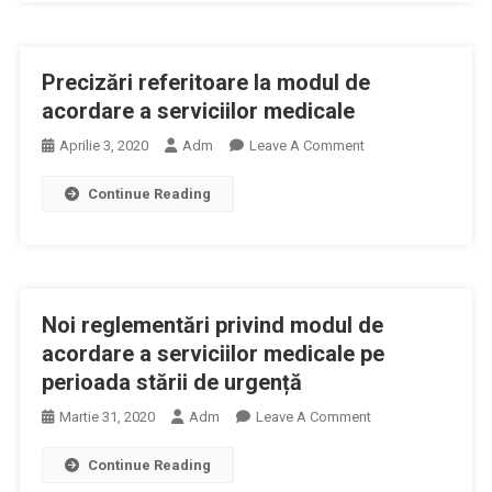
Medicamente
Solicită
Măsuri
Precizări referitoare la modul de
Pentru
Asigurarea
acordare a serviciilor medicale
Continuităţii
On
Aprilie 3, 2020
Adm
Leave A Comment
Serviciilor
Precizări
De
Continue Reading
Referitoare
Vaccinare
La
Modul
De
Acordare
Noi reglementări privind modul de
A
Serviciilor
acordare a serviciilor medicale pe
Medicale
perioada stării de urgență
On
Martie 31, 2020
Adm
Leave A Comment
Noi
Continue Reading
Reglementări
Privind