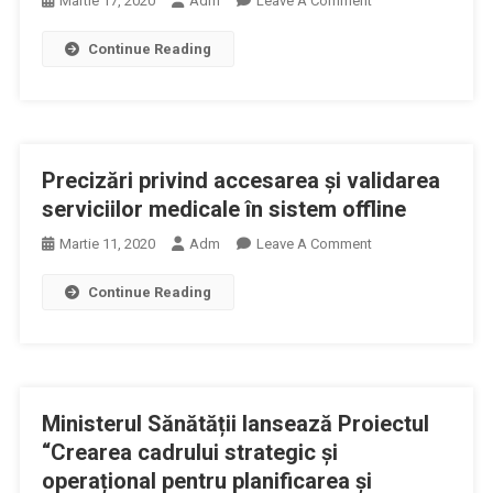
Martie 17, 2020
Adm
Leave A Comment
Pe
Reglementări
Perioada
Continue Reading
Privind
Stării
Acordarea
De
Serviciilor
Urgenţă
Medicale
Și
Precizări privind accesarea și validarea
Tratamentelor
Pe
serviciilor medicale în sistem offline
Perioada
On
Martie 11, 2020
Adm
Leave A Comment
Stării
Precizări
De
Continue Reading
Privind
Urgență
Accesarea
Și
Validarea
Serviciilor
Ministerul Sănătății lansează Proiectul
Medicale
În
“Crearea cadrului strategic și
Sistem
operațional pentru planificarea și