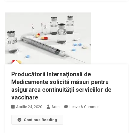
Permite
Decontarea
Serviciilor
Medicale
De
Telemedicină;
Guvernul
Trebuie
Doar
Să
Modifice
Producătorii Internaţionali de
O
Medicamente solicită măsuri pentru
Hotărâre
asigurarea continuităţii serviciilor de
vaccinare
On
Aprilie 24, 2020
Adm
Leave A Comment
Producătorii
Continue Reading
Internaţionali
De