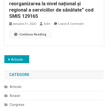
Offline
reorganizarea la nivel național și
regional a serviciilor de sănătate” cod
SMIS 129165
On
Ianuarie 31, 2020
Adm
Leave A Comment
Ministerul
Continue Reading
Sănătății
Lansează
Proiectul
“Crearea
Cadrului
Navigare
Articole mai vechi
Strategic
în
Și
Operațional
CATEGORII
articole
Pentru
Planificarea
Articole
Și
Avizari
Reorganizarea
La
Congrese
Nivel